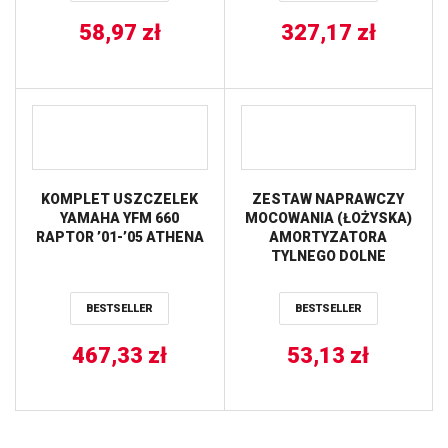
58,97
zł
327,17
zł
KOMPLET USZCZELEK
ZESTAW NAPRAWCZY
YAMAHA YFM 660
MOCOWANIA (ŁOŻYSKA)
RAPTOR ’01-’05 ATHENA
AMORTYZATORA
TYLNEGO DOLNE
YAMAHA YFM 700R
Raptor 06-14 (29-5072)
BESTSELLER
BESTSELLER
BEARING WORX
467,33
zł
53,13
zł