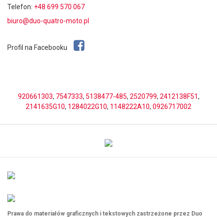
Telefon:
+48 699 570 067
biuro@duo-quatro-moto.pl
Profil na Facebooku
920661303
,
7547333
,
5138477-485
,
2520799
,
2412138F51
,
2141635G10
,
1284022G10
,
1148222A10
,
0926717002
Prawa do materiałów graficznych i tekstowych zastrzeżone przez Duo