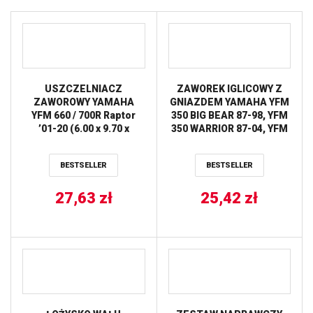
USZCZELNIACZ
ZAWOREK IGLICOWY Z
ZAWOROWY YAMAHA
GNIAZDEM YAMAHA YFM
YFM 660 / 700R Raptor
350 BIG BEAR 87-98, YFM
’01-20 (6.00 x 9.70 x
350 WARRIOR 87-04, YFM
9.00MM) (5HO-12119-00)
400 KODIAK 93-98
PROX
TOURMAX
BESTSELLER
BESTSELLER
27,63
zł
25,42
zł