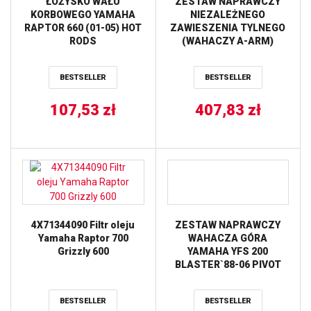
ŁOŻYSKO WAŁU
ZESTAW NAPRAWCZY
KORBOWEGO YAMAHA
NIEZALEŻNEGO
RAPTOR 660 (01-05) HOT
ZAWIESZENIA TYLNEGO
RODS
(WAHACZY A-ARM)
YAMAHA YFM
400/450/550/600/660/700
BESTSELLER
BESTSELLER
PROX
107,53
zł
407,83
zł
4X71344090 Filtr oleju
ZESTAW NAPRAWCZY
Yamaha Raptor 700
WAHACZA GÓRA
Grizzly 600
YAMAHA YFS 200
BLASTER`88-06 PIVOT
WORKS
BESTSELLER
BESTSELLER