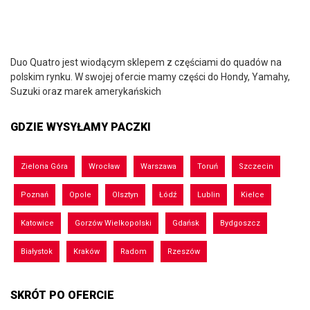
Duo Quatro jest wiodącym sklepem z częściami do quadów na
polskim rynku. W swojej ofercie mamy części do Hondy, Yamahy,
Suzuki oraz marek amerykańskich
GDZIE WYSYŁAMY PACZKI
Zielona Góra
Wrocław
Warszawa
Toruń
Szczecin
Poznań
Opole
Olsztyn
Łódź
Lublin
Kielce
Katowice
Gorzów Wielkopolski
Gdańsk
Bydgoszcz
Białystok
Kraków
Radom
Rzeszów
SKRÓT PO OFERCIE