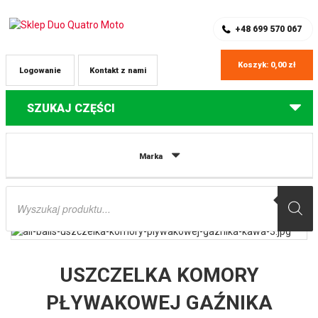
SKLEP Z CZĘŚCIAMI DO QUADÓW
REJESTRACJA
+48 699 570 067
Koszyk:
0,00
zł
Logowanie
Kontakt z nami
SZUKAJ CZĘŚCI
Strona główna
Części do quadów Kawasaki
USZCZELKA KOMORY
Marka
PŁYWAKOWEJ GAŹNIKA KAWASAKI KX60/65 83-19, KTM SX 65 98-19, SUZUKI
RM60/65 03-05, YAMAHA YFS200 BLASTER 88-06, YFZ350 BANSH ALL BALLS
Wyszukiwarka
produktów
USZCZELKA KOMORY
PŁYWAKOWEJ GAŹNIKA