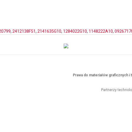
20799
,
2412138F51
,
2141635G10
,
1284022G10
,
1148222A10
,
0926717
Prawa do materiałów graficznych 
Partnerzy technol