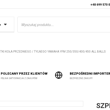
+48 699 570 
Wyszukiwarka
produktów
a
RĘTKI KOŁA PRZEDNIEGO / TYLNEGO YAMAHA YFM 250/350/400/450 ALL BALLS
POLECANY PRZEZ KLIENTÓW
BEZPOŚREDNI IMPORTE
PEŁNA SATYSFAKCJA Z ZAKUPÓW
BEZPIECZNE ZAKUPY
SZP