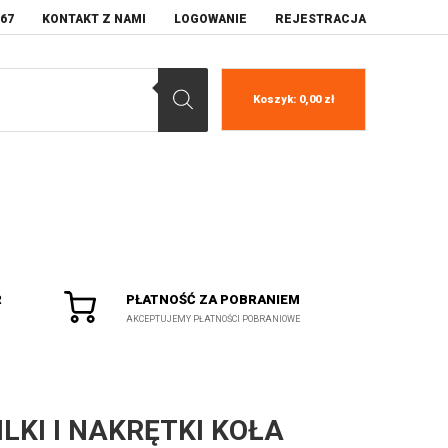
067
KONTAKT Z NAMI
LOGOWANIE
REJESTRACJA
Koszyk:
0,00
zł
R
PŁATNOŚĆ ZA POBRANIEM
AKCEPTUJEMY PŁATNOŚCI POBRANIOWE
ILKI I NAKRĘTKI KOŁA