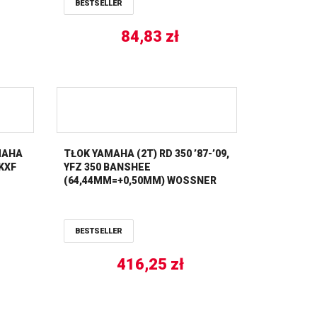
BESTSELLER
84,83
zł
MAHA
TŁOK YAMAHA (2T) RD 350 ’87-’09,
 KXF
YFZ 350 BANSHEE
(64,44MM=+0,50MM) WOSSNER
BESTSELLER
416,25
zł