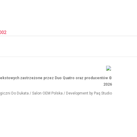
002
i tekstowych zastrzeżone przez Duo Quatro oraz producentów ©
2026
ogiczni
Do Dukata
/
Salon OEM Polska
/ Development by
Paq Studio