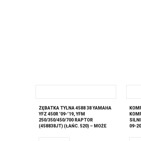
ZĘBATKA TYLNA 4588 38 YAMAHA
KOMP
YFZ 450R ’09-’19, YFM
KOMP
250/350/450/700 RAPTOR
SILN
(458838JT) (ŁAŃC. 520) – MOŻE
09-20
ZASTĄPIĆ JTR857.38 (85738JT) JT