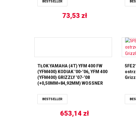
BESTSELLER
BES
73,53
zł
TŁOK YAMAHA (4T) YFM 400 FW
5FE2
(YFM400) KODIAK ’00-’06, YFM 400
ostr
(YFM400) GRIZZLY ’07-’08
Grizz
(+0,50MM=84,92MM) WOSSNER
BESTSELLER
BES
653,14
zł