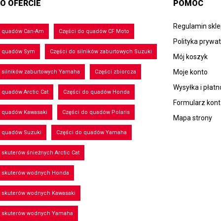
O OFERCIE
POMOC
Regulamin skl
o quadów Can-Am
Części do quadów CF Moto
Polityka prywa
o quadów Sym
Części do silników zaburtowych Suzuki
Mój koszyk
Moje konto
 silników zaburtowych Yamaha
Części zbiorcza
Wysyłka i płatn
 quadów Arctic Cat
Części do quadów Honda
Formularz kon
o quadów Kawasaki
Części do quadów Polaris
Mapa strony
o quadów Suzuki
Części do quadów Yamaha
 skuterów śnieżnych Arctic Cat
o skuterów wodnych Honda
o skuterów wodnych Kawasaki
o skuterów wodnych Yamaha