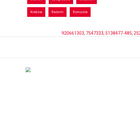
Kraków
Radom
Rzeszów
920661303
,
7547333
,
5138477-485
,
25