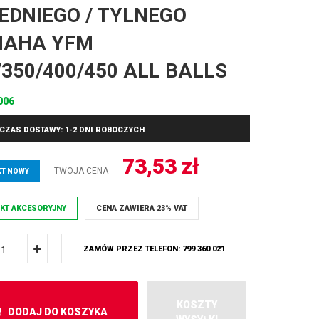
EDNIEGO / TYLNEGO
MAHA YFM
/350/400/450 ALL BALLS
006
CZAS DOSTAWY: 1-2 DNI ROBOCZYCH
73,53
zł
TWOJA CENA
T NOWY
KT AKCESORYJNY
CENA ZAWIERA 23% VAT
ZAMÓW PRZEZ TELEFON: 799 360 021
KOSZTY
DODAJ DO KOSZYKA