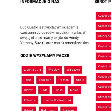
INFORMACJE O NAS
SKRÓT P
Części d
Części d
Duo Quatro jest wiodącym sklepem z
częściami do quadów na polskim rynku. W
Części do
swojej ofercie mamy części do Hondy,
Yamahy, Suzuki oraz marek amerykańskich
Części do
GDZIE WYSYŁAMY PACZKI
Części d
Części d
Zielona Góra
Wrocław
Warszawa
Części do
Toruń
Szczecin
Poznań
Opole
Części d
Olsztyn
Łódź
Lublin
Kielce
Części d
Katowice
Gorzów Wielkopolski
Części d
Gdańsk
Bydgoszcz
Białystok