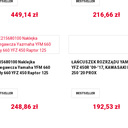
TSELLER
BESTSELLER
449,14
zł
216,66
zł
15680100 Naklejka
ŁAŃCUSZEK ROZRZĄDU YA
zegawcza Yamaha YFM 660
YFZ 450R ’09-’17, KAWASAKI
ly 660 YFZ 450 Raptor 125
250 ’20 PROX
TSELLER
BESTSELLER
248,86
zł
192,53
zł