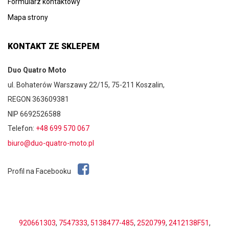
Formularz kontaktowy
Mapa strony
KONTAKT ZE SKLEPEM
Duo Quatro Moto
ul. Bohaterów Warszawy 22/15, 75-211 Koszalin,
REGON 363609381
NIP 6692526588
Telefon:
+48 699 570 067
biuro@duo-quatro-moto.pl
Profil na Facebooku
920661303
,
7547333
,
5138477-485
,
2520799
,
2412138F51
,