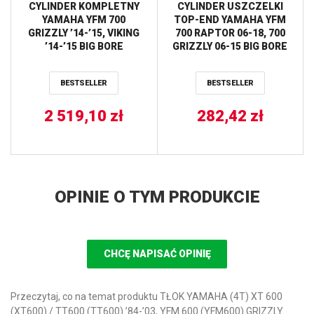
CYLINDER KOMPLETNY
CYLINDER USZCZELKI
YAMAHA YFM 700
TOP-END YAMAHA YFM
GRIZZLY ’14-’15, VIKING
700 RAPTOR 06-18, 700
’14-’15 BIG BORE
GRIZZLY 06-15 BIG BORE
(+3MM=727CM3) WORKS
(+3MM = 105MM) =
21104-G01 WORKS
BESTSELLER
BESTSELLER
2 519,10
zł
282,42
zł
OPINIE O TYM PRODUKCIE
CHCĘ NAPISAĆ OPINIĘ
Przeczytaj, co na temat produktu TŁOK YAMAHA (4T) XT 600
(XT600) / TT600 (TT600) ’84-’03, YFM 600 (YFM600) GRIZZLY