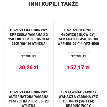
INNI KUPILI TAKŻE
USZCZELKA POKRYWY
USZCZELKA POD
SPRZĘGŁA YAMAHA XG
GŁOWICĘ ( GŁOWICY )
250 TRICKER ’05-’06, YFM
YAMAHA YZF 450 ’06-’09,
250R ’08-’14 ATHENA
WRF 450 ’07-’14, YFZ 450R
’09-’20 ATHENA
BESTSELLER
BESTSELLER
30,26
zł
157,17
zł
USZCZELKA POKRYWY
ZESTAW NAPRAWCZY
ALTERNATORA YAMAHA
WAHACZA YAMAHA YFZ
YFM 700 RAPTOR ’06-’20
450 04-13 (28-1114)
ATHENA
BEARING WORX