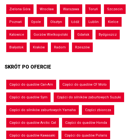
Zielona Góra
Wrocław
Warszawa
Toruń
Szczecin
Poznań
Opole
Olsztyn
Łódź
Lublin
Kielce
Katowice
Gorzów Wielkopolski
Gdańsk
Bydgoszcz
Białystok
Kraków
Radom
Rzeszów
SKRÓT PO OFERCIE
Części do quadów Can-Am
Części do quadów CF Moto
Części do quadów Sym
Części do silników zaburtowych Suzuki
Części do silników zaburtowych Yamaha
Części zbiorcza
Części do quadów Arctic Cat
Części do quadów Honda
Części do quadów Kawasaki
Części do quadów Polaris