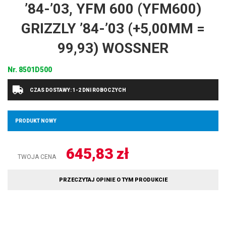
’84-’03, YFM 600 (YFM600)
GRIZZLY ’84-’03 (+5,00MM =
99,93) WOSSNER
Nr.
8501D500
CZAS DOSTAWY: 1-2 DNI ROBOCZYCH
PRODUKT NOWY
645,83
zł
TWOJA CENA
PRZECZYTAJ OPINIE O TYM PRODUKCIE