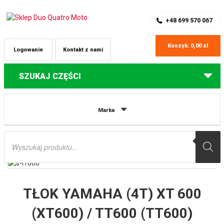
SKLEP Z CZĘŚCIAMI DO QUADÓW
REJESTRACJA
+48 699 570 067
Koszyk:
0,00
zł
Logowanie
Kontakt z nami
SZUKAJ CZĘŚCI
Strona główna
Części do quadów Yamaha
TŁOK YAMAHA (4T) XT 600
Marka
(XT600) / TT600 (TT600) ’84-’03, YFM 600 (YFM600) GRIZZLY ’84-’03 (+5,00MM
= 99,93) WOSSNER
Wyszukiwarka
produktów
TŁOK YAMAHA (4T) XT 600
(XT600) / TT600 (TT600)