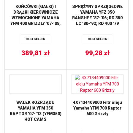
KOŃCÓWKI (GAŁKI) I
SPRĘŻYNY SPRZĘGŁOWE
DRĄŻKI KIEROWNICZE
YAMAHA YFZ 350
WZMOCNIONE YAMAHA
BANSHEE ’87-’06; RD 350
YFM 400 GRIZZLY ’07-’08,
LC ’80-’92; RD 400 ’79
YFM 450 GRIZZLY ’07-’12,
PROX
YFM 400/450 KODIAK
BESTSELLER
BESTSELLER
’05-’06 ALL BALLS
389,81
zł
99,28
zł
WAŁEK ROZRZĄDU
4X7134409000 Filtr oleju
YAMAHA YFM 350
Yamaha YFM 700 Raptor
RAPTOR ’07-’13 (YFM350)
600 Grizzly
HOT CAMS