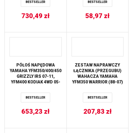
BESTSELLER
BESTSELLER
730,49
zł
58,97
zł
PÓŁOŚ NAPĘDOWA
ZESTAW NAPRAWCZY
YAMAHA YFM350/400/450
ŁĄCZNIKA (PRZEGUBU)
GRIZZLY IRS 07-11,
WAHACZA YAMAHA
YFM400 KODIAK 4WD 05-
YFM350 WARRIOR (88-07)
06, YFM450 KODIAK 05-06
YFZ350 BANSHEE (87-06)
AB8 EXTREME TYŁ
(27-1002) CONNECTIONS
BESTSELLER
BESTSELLER
STRONA LEWA PRAWA
ALL BALLS
653,23
zł
207,83
zł