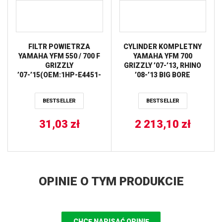
FILTR POWIETRZA
CYLINDER KOMPLETNY
YAMAHA YFM 550 / 700 F
YAMAHA YFM 700
GRIZZLY
GRIZZLY ’07-’13, RHINO
’07-’15(OEM:1HP-E4451-
’08-’13 BIG BORE
01-00) PROX
(+3MM=727CM3)
(TULEJA ŻELIWNA)
BESTSELLER
BESTSELLER
WORKS
31,03
zł
2 213,10
zł
OPINIE O TYM PRODUKCIE
CHCĘ NAPISAĆ OPINIĘ