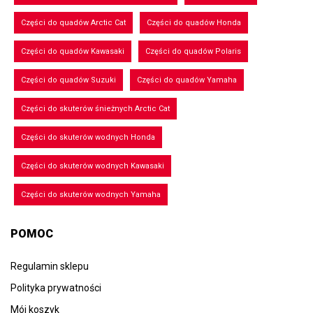
Części do quadów Arctic Cat
Części do quadów Honda
Części do quadów Kawasaki
Części do quadów Polaris
Części do quadów Suzuki
Części do quadów Yamaha
Części do skuterów śnieżnych Arctic Cat
Części do skuterów wodnych Honda
Części do skuterów wodnych Kawasaki
Części do skuterów wodnych Yamaha
POMOC
Regulamin sklepu
Polityka prywatności
Mój koszyk