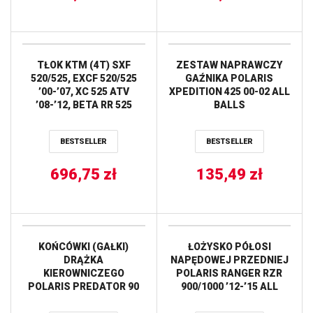
TŁOK KTM (4T) SXF
ZESTAW NAPRAWCZY
520/525, EXCF 520/525
GAŹNIKA POLARIS
’00-’07, XC 525 ATV
XPEDITION 425 00-02 ALL
’08-’12, BETA RR 525
BALLS
’05-’09, POLARIS
OUTLAW 525 ’07-’11,
BESTSELLER
BESTSELLER
11,0:1 (94,96MM) VERTEX
696,75
zł
135,49
zł
KOŃCÓWKI (GAŁKI)
ŁOŻYSKO PÓŁOSI
DRĄŻKA
NAPĘDOWEJ PRZEDNIEJ
KIEROWNICZEGO
POLARIS RANGER RZR
POLARIS PREDATOR 90
900/1000 ’12-’15 ALL
’03-’06, SCRAMBLER 90
BALLS
’01-’03, SPORTSMAN 90