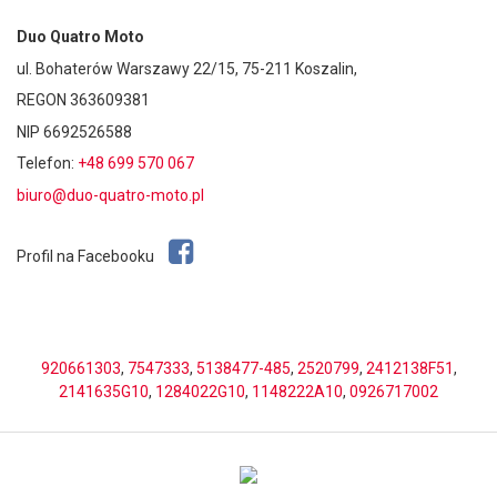
Duo Quatro Moto
ul. Bohaterów Warszawy 22/15, 75-211 Koszalin,
REGON 363609381
NIP 6692526588
Telefon:
+48 699 570 067
biuro@duo-quatro-moto.pl
Profil na Facebooku
920661303
,
7547333
,
5138477-485
,
2520799
,
2412138F51
,
2141635G10
,
1284022G10
,
1148222A10
,
0926717002