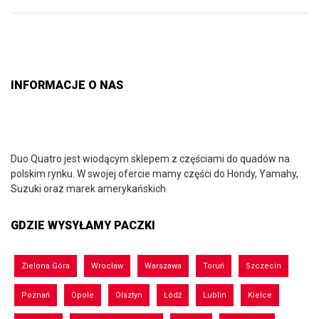
INFORMACJE O NAS
Duo Quatro jest wiodącym sklepem z częściami do quadów na
polskim rynku. W swojej ofercie mamy części do Hondy, Yamahy,
Suzuki oraz marek amerykańskich
GDZIE WYSYŁAMY PACZKI
Zielona Góra
Wrocław
Warszawa
Toruń
Szczecin
Poznań
Opole
Olsztyn
Łódź
Lublin
Kielce