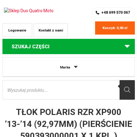
SKLEP Z CZĘŚCIAMI DO QUADÓW
REJESTRACJA
+48 699 570 067
Koszyk:
0,00
zł
Logowanie
Kontakt z nami
SZUKAJ CZĘŚCI
Strona główna
Części do quadów Polaris
TŁOK POLARIS RZR XP900
Marka
’13-’14 (92,97MM) (PIERŚCIENIE 590393000001 X 1 KPL.) VERTEX
Wyszukiwarka
produktów
TŁOK POLARIS RZR XP900
’13-’14 (92,97MM) (PIERŚCIENIE
590393000001 X 1 KPL.)