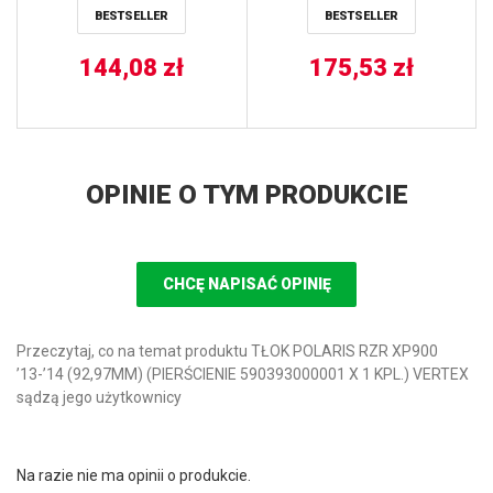
BESTSELLER
BESTSELLER
’01-’06, YAMAHA YFM 90
RAPTOR ’09-’13 ALL
144,08
BALLS
zł
175,53
zł
OPINIE O TYM PRODUKCIE
CHCĘ NAPISAĆ OPINIĘ
Przeczytaj, co na temat produktu TŁOK POLARIS RZR XP900
’13-’14 (92,97MM) (PIERŚCIENIE 590393000001 X 1 KPL.) VERTEX
sądzą jego użytkownicy
Na razie nie ma opinii o produkcie.