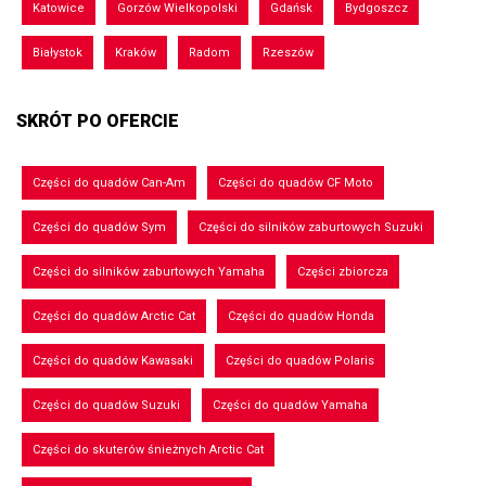
Katowice
Gorzów Wielkopolski
Gdańsk
Bydgoszcz
Białystok
Kraków
Radom
Rzeszów
SKRÓT PO OFERCIE
Części do quadów Can-Am
Części do quadów CF Moto
Części do quadów Sym
Części do silników zaburtowych Suzuki
Części do silników zaburtowych Yamaha
Części zbiorcza
Części do quadów Arctic Cat
Części do quadów Honda
Części do quadów Kawasaki
Części do quadów Polaris
Części do quadów Suzuki
Części do quadów Yamaha
Części do skuterów śnieżnych Arctic Cat