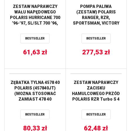
ZESTAW NAPRAWCZY
POMPA PALIWA
WAŁU NAPĘDOWEGO
(ZESTAW) POLARIS
POLARIS HURRICANE 700
RANGER, RZR,
’96-’97, SL/SLT 700 ’96,
SPORTSMAN, VICTORY
ALL BALLS
VISION ALL BALLS
BESTSELLER
BESTSELLER
61,63
zł
277,53
zł
ZĘBATKA TYLNA 4578 40
ZESTAW NAPRAWCZY
POLARIS (457840JT)
ZACISKU
(MOŻNA STOSOWAĆ
HAMULCOWEGO PRZÓD
ZAMIAST 478 40
POLARIS RZR Turbo S 4
JTR478.40) (ŁAŃC. 520)
’21, RZR Turbo S 4
JT
Velocity ’21, RZR XP 4
BESTSELLER
BESTSELLER
Turbo S ’20, RZR XP 4
Turbo S Velocity ’20, ALL
80,33
zł
62,48
BALLS
zł