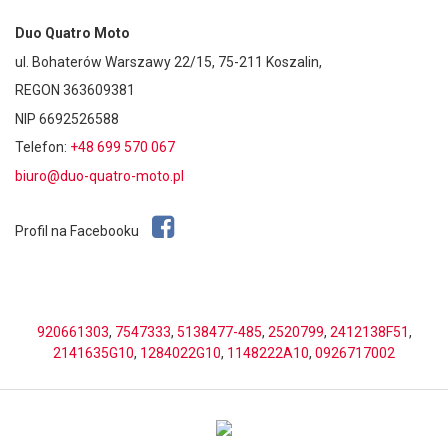
Duo Quatro Moto
ul. Bohaterów Warszawy 22/15, 75-211 Koszalin,
REGON 363609381
NIP 6692526588
Telefon:
+48 699 570 067
biuro@duo-quatro-moto.pl
Profil na Facebooku
920661303
,
7547333
,
5138477-485
,
2520799
,
2412138F51
,
2141635G10
,
1284022G10
,
1148222A10
,
0926717002