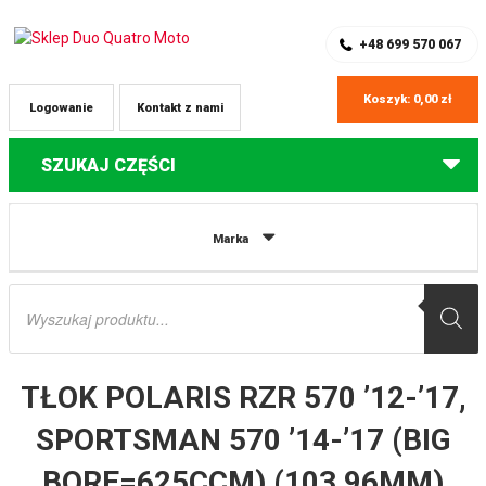
SKLEP Z CZĘŚCIAMI DO QUADÓW
REJESTRACJA
+48 699 570 067
Koszyk:
0,00
zł
Logowanie
Kontakt z nami
SZUKAJ CZĘŚCI
Strona główna
Części do quadów Polaris
TŁOK POLARIS RZR 570
Marka
’12-’17, SPORTSMAN 570 ’14-’17 (BIG BORE=625CCM) (103,96MM) VERTEX
Wyszukiwarka
produktów
TŁOK POLARIS RZR 570 ’12-’17,
SPORTSMAN 570 ’14-’17 (BIG
BORE=625CCM) (103,96MM)