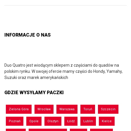
INFORMACJE O NAS
Duo Quatro jest wiodącym sklepem z częściami do quadów na
polskim rynku. W swojej ofercie mamy części do Hondy, Yamahy,
Suzuki oraz marek amerykańskich
GDZIE WYSYŁAMY PACZKI
Zielona Góra
Wrocław
Warszawa
Toruń
Szczecin
Poznań
Opole
Olsztyn
Łódź
Lublin
Kielce