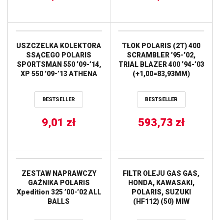
USZCZELKA KOLEKTORA
TŁOK POLARIS (2T) 400
SSĄCEGO POLARIS
SCRAMBLER ’95-’02,
SPORTSMAN 550 ’09-’14,
TRIAL BLAZER 400 ’94-’03
XP 550 ’09-’13 ATHENA
(+1,00=83,93MM)
WOSSNER
BESTSELLER
BESTSELLER
9,01
zł
593,73
zł
ZESTAW NAPRAWCZY
FILTR OLEJU GAS GAS,
GAŹNIKA POLARIS
HONDA, KAWASAKI,
Xpedition 325 ’00-’02 ALL
POLARIS, SUZUKI
BALLS
(HF112) (50) MIW
(MEIWA)