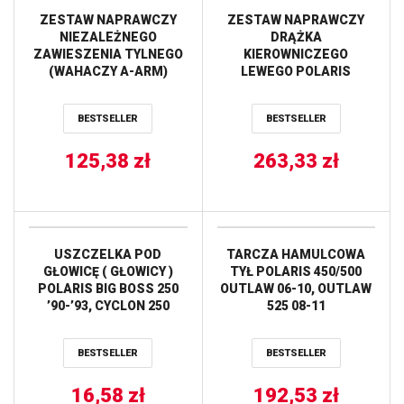
ZESTAW NAPRAWCZY
ZESTAW NAPRAWCZY
NIEZALEŻNEGO
DRĄŻKA
ZAWIESZENIA TYLNEGO
KIEROWNICZEGO
(WAHACZY A-ARM)
LEWEGO POLARIS
POLARIS SPORTSMAN
RANGER 500 ’09-’10, 700
570 ’16-’17 ALL BALLS
(09), XP 800 (12) ALL
BESTSELLER
BESTSELLER
BALLS
125,38
zł
263,33
zł
USZCZELKA POD
TARCZA HAMULCOWA
GŁOWICĘ ( GŁOWICY )
TYŁ POLARIS 450/500
POLARIS BIG BOSS 250
OUTLAW 06-10, OUTLAW
’90-’93, CYCLON 250
525 08-11
’87-’18, TRAIL BLAZER
(227,5MMX142X4,0MM)
250 ’90-’06, TRAIL BOSS
(4X8,5MM) NG
BESTSELLER
BESTSELLER
250 ’86-’99, XPLORER
’00-’03 (OEM:3083768)
16,58
ATHENA
zł
192,53
zł