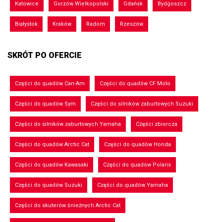
Katowice
Gorzów Wielkopolski
Gdańsk
Bydgoszcz
Białystok
Kraków
Radom
Rzeszów
SKRÓT PO OFERCIE
Części do quadów Can-Am
Części do quadów CF Moto
Części do quadów Sym
Części do silników zaburtowych Suzuki
Części do silników zaburtowych Yamaha
Części zbiorcza
Części do quadów Arctic Cat
Części do quadów Honda
Części do quadów Kawasaki
Części do quadów Polaris
Części do quadów Suzuki
Części do quadów Yamaha
Części do skuterów śnieżnych Arctic Cat