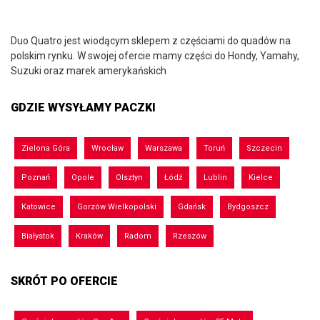
Duo Quatro jest wiodącym sklepem z częściami do quadów na
polskim rynku. W swojej ofercie mamy części do Hondy, Yamahy,
Suzuki oraz marek amerykańskich
GDZIE WYSYŁAMY PACZKI
Zielona Góra
Wrocław
Warszawa
Toruń
Szczecin
Poznań
Opole
Olsztyn
Łódź
Lublin
Kielce
Katowice
Gorzów Wielkopolski
Gdańsk
Bydgoszcz
Białystok
Kraków
Radom
Rzeszów
SKRÓT PO OFERCIE