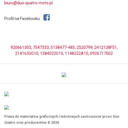
biuro@duo-quatro-moto.pl
Profil na Facebooku
920661303
,
7547333
,
5138477-485
,
2520799
,
2412138F51
,
2141635G10
,
1284022G10
,
1148222A10
,
0926717002
Prawa do materiałów graficznych i tekstowych zastrzeżone przez Duo
Quatro oraz producentów © 2026