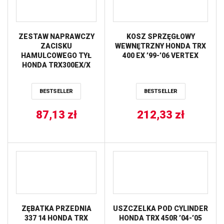
ZESTAW NAPRAWCZY
KOSZ SPRZĘGŁOWY
ZACISKU
WEWNĘTRZNY HONDA TRX
HAMULCOWEGO TYŁ
400 EX ’99-’06 VERTEX
HONDA TRX300EX/X
’93-’09,TRX400EX/X
’99-’14,KAWASAKI
BESTSELLER
BESTSELLER
KEF/KFX,SUZUKI
LTZ400
’03-’14,YAMAHA YFM/Y
87,13
zł
212,33
zł
ALL BALLS
ZĘBATKA PRZEDNIA
USZCZELKA POD CYLINDER
337 14 HONDA TRX
HONDA TRX 450R ’04-’05