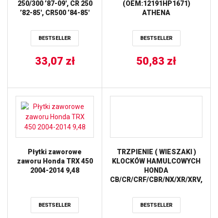
250/300 ’87-09′, CR 250
(OEM:12191HP1671)
’82-85′, CR500 ’84-85′
ATHENA
(33714JT) (ŁAŃC. 520)
JT
BESTSELLER
BESTSELLER
33,07
zł
50,83
zł
Płytki zaworowe
TRZPIENIE ( WIESZAKI )
zaworu Honda TRX 450
KLOCKÓW HAMULCOWYCH
2004-2014 9,48
HONDA
CB/CR/CRF/CBR/NX/XR/XRV,
YAMAHA YZ/YZF/YFM,
SUZUKI RM/RMZ/DRZ,
BESTSELLER
BESTSELLER
KAWASAKI KX/KXF/KLX
PRZÓD TOURMAX