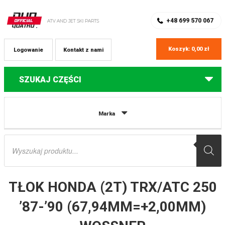
SKLEP Z CZĘŚCIAMI DO QUADÓW
REJESTRACJA
+48 699 570 067
Koszyk:
0,00
zł
Logowanie
Kontakt z nami
SZUKAJ CZĘŚCI
Strona główna
Części do quadów Honda
TŁOK HONDA (2T) TRX/ATC
Marka
250 ’87-’90 (67,94MM=+2,00MM) WOSSNER
Wyszukiwarka
produktów
TŁOK HONDA (2T) TRX/ATC 250
’87-’90 (67,94MM=+2,00MM)