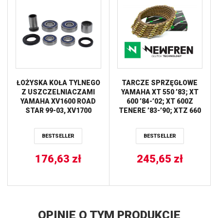
ŁOŻYSKA KOŁA TYLNEGO
TARCZE SPRZĘGŁOWE
Z USZCZELNIACZAMI
YAMAHA XT 550 ’83; XT
YAMAHA XV1600 ROAD
600 ’84-’02; XT 600Z
STAR 99-03, XV1700
TENERE ’83-’90; XTZ 660
ROAD STAR WARRIOR 02-
TENERE ’91-’96; SRX 600
10 ALL BALLS
’85-91; SZR 660 ’85-’91;
BESTSELLER
BESTSELLER
YFM 660 RAPTOR ’01-’05
(EBS2297) NEWFREN
176,63
zł
245,65
zł
OPINIE O TYM PRODUKCIE