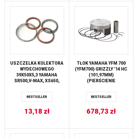
USZCZELKA KOLEKTORA
TŁOK YAMAHA YFM 700
WYDECHOWEGO
(YFM700) GRIZZLY ’14 HC
39X50X5,3 YAMAHA
(101,97MM)
SR500,V-MAX, XS650,
(PIERŚCIENIE
XT500, YFM
590310200002 X 1 KPL.)
250/350/400/450 ATHENA
VERTEX
BESTSELLER
BESTSELLER
13,18
zł
678,73
zł