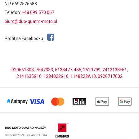
NIP 6692526588
Telefon:
+48 699 570 067
biuro@duo-quatro-moto.pl
Profil na Facebooku
920661303
,
7547333
,
5138477-485
,
2520799
,
2412138F51
,
2141635G10
,
1284022G10
,
1148222A10
,
0926717002