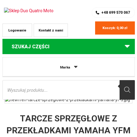
SKLEP Z CZĘŚCIAMI DO QUADÓW
REJESTRACJA
+48 699 570 067
Koszyk:
0,00
zł
Logowanie
Kontakt z nami
SZUKAJ CZĘŚCI
Strona główna
Części do quadów Yamaha
TARCZE SPRZĘGŁOWE Z
Marka
PRZEKŁADKAMI YAMAHA YFM 250 BRUIN ’05-’06; YFM 250 BEAR TRACKER
’99-’04; YFM BIG BEAR ’07-’10; YFB 250 TIMBERWOLF ’92-’00 NEWFREN
Wyszukiwarka
produktów
TARCZE SPRZĘGŁOWE Z
PRZEKŁADKAMI YAMAHA YFM