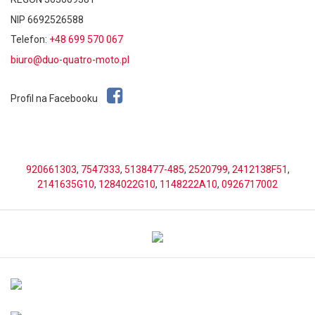
NIP 6692526588
Telefon:
+48 699 570 067
biuro@duo-quatro-moto.pl
Profil na Facebooku
920661303
,
7547333
,
5138477-485
,
2520799
,
2412138F51
,
2141635G10
,
1284022G10
,
1148222A10
,
0926717002