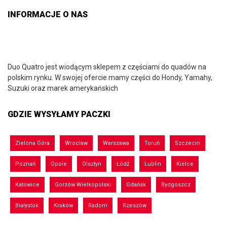
INFORMACJE O NAS
Duo Quatro jest wiodącym sklepem z częściami do quadów na
polskim rynku. W swojej ofercie mamy części do Hondy, Yamahy,
Suzuki oraz marek amerykańskich
GDZIE WYSYŁAMY PACZKI
Zielona Góra
Wrocław
Warszawa
Toruń
Szczecin
Poznań
Opole
Olsztyn
Łódź
Lublin
Kielce
Katowice
Gorzów Wielkopolski
Gdańsk
Bydgoszcz
Białystok
Kraków
Radom
Rzeszów