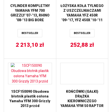
CYLINDER KOMPLETNY
ŁOŻYSKA KOŁA TYLNEGO
YAMAHA YFM 700
Z USZCZELNIACZAMI
GRIZZLY ’07-’13, RHINO
YAMAHA YFZ 450R
’08-’13 BIG BORE
’09-’17, YFZ 450X ’10-’11
(+3MM=727CM3)
ALL BALLS
(TULEJA ŻELIWNA)
BESTSELLER
BESTSELLER
WORKS
2 213,10
zł
252,88
zł
1SCF150090 Obudowa
KOŃCÓWKI (GAŁKI)
błotnik plastik osłona
DRĄŻKA
Yamaha YFM 300 Grizzly
KIEROWNICZEGO
2013 przód
YAMAHA YFM 50 RAPTOR
’04-’08 (51-1011) PROX