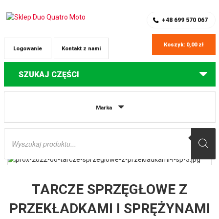
SKLEP Z CZĘŚCIAMI DO QUADÓW
REJESTRACJA
+48 699 570 067
Koszyk:
0,00
zł
Logowanie
Kontakt z nami
SZUKAJ CZĘŚCI
Strona główna
Części do quadów Yamaha
TARCZE SPRZĘGŁOWE Z
Marka
PRZEKŁADKAMI I SPRĘŻYNAMI (KOMPLET) YAMAHA YFZ 350 BANSHEE ’87-’06
PROX
Wyszukiwarka
produktów
TARCZE SPRZĘGŁOWE Z
PRZEKŁADKAMI I SPRĘŻYNAMI