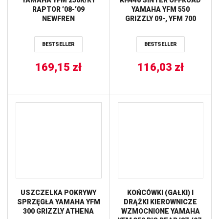
RAPTOR ’08-’09
YAMAHA YFM 550
NEWFREN
GRIZZLY 09-, YFM 700
GRIZZLY 07-, TYŁ TRW
LUCAS
BESTSELLER
BESTSELLER
169,15
zł
116,03
zł
USZCZELKA POKRYWY
KOŃCÓWKI (GAŁKI) I
SPRZĘGŁA YAMAHA YFM
DRĄŻKI KIEROWNICZE
300 GRIZZLY ATHENA
WZMOCNIONE YAMAHA