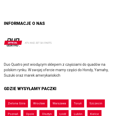
INFORMACJE O NAS
Duo Quatro jest wiodącym sklepem z częściami do quadów na
polskim rynku. W swojej ofercie mamy części do Hondy, Yamahy,
Suzuki oraz marek amerykańskich
GDZIE WYSYŁAMY PACZKI
Zielona Góra
Wrocław
Warszawa
Toruń
Szczecin
Poznań
Opole
Olsztyn
Łódź
Lublin
Kielce