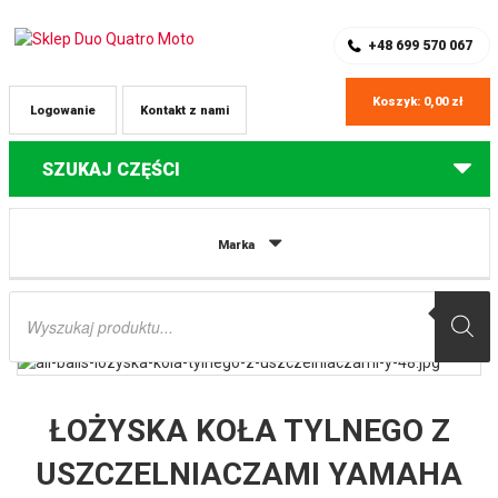
SKLEP Z CZĘŚCIAMI DO QUADÓW
REJESTRACJA
+48 699 570 067
Koszyk:
0,00
zł
Logowanie
Kontakt z nami
SZUKAJ CZĘŚCI
Strona główna
Części do quadów Yamaha
ŁOŻYSKA KOŁA TYLNEGO Z
Marka
USZCZELNIACZAMI YAMAHA TDM 900 ’02-’06, XJR 1300 ’02-’03, YZF 1000
’96-’01 ALL BALLS
Wyszukiwarka
produktów
ŁOŻYSKA KOŁA TYLNEGO Z
USZCZELNIACZAMI YAMAHA