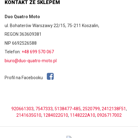
KONTAKT ZE SKLEPEM
Duo Quatro Moto
ul. Bohaterów Warszawy 22/15, 75-211 Koszalin,
REGON 363609381
NIP 6692526588
Telefon:
+48 699 570 067
biuro@duo-quatro-moto.pl
Profil na Facebooku
920661303
,
7547333
,
5138477-485
,
2520799
,
2412138F51
,
2141635G10
,
1284022G10
,
1148222A10
,
0926717002