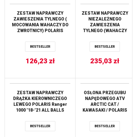
ZESTAW NAPRAWCZY
ZESTAW NAPRAWCZY
ZAWIESZENIA TYLNEGO (
NIEZALEŻNEGO
MOCOWANIA WAHACZY DO
ZAWIESZENIA
ZWROTNICY) POLARIS
TYLNEGO (WAHACZY
SPORTSMAN 550 10-11
A-ARM) POLARIS
SPORTSMAN 850 10-11 ALL
SPORTSMAN/X2
BESTSELLER
BESTSELLER
BALLS
550/850 ALL BALLS
126,23
zł
235,03
zł
ZESTAW NAPRAWCZY
OSŁONA PRZEGUBU
DRĄŻKA KIEROWNICZEGO
NAPĘDOWEGO ATV
LEWEGO POLARIS Ranger
ARCTIC CAT /
1000 ’18-’21 ALL BALLS
KAWASAKI / POLARIS
ALL BALLS
BESTSELLER
BESTSELLER