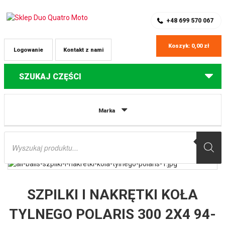
SKLEP Z CZĘŚCIAMI DO QUADÓW
REJESTRACJA
+48 699 570 067
Koszyk:
0,00
zł
Logowanie
Kontakt z nami
SZUKAJ CZĘŚCI
Strona główna
Części do quadów Polaris
SZPILKI I NAKRĘTKI KOŁA
Marka
TYLNEGO POLARIS 300 2X4 94-95, 300 4X4 94-95, 350L 2X4 93, 350L 4X4 ’93
ALL BALLS
Wyszukiwarka
produktów
SZPILKI I NAKRĘTKI KOŁA
TYLNEGO POLARIS 300 2X4 94-