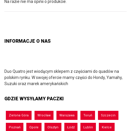
Na razie nie ma opinii o produkcie.
INFORMACJE O NAS
Duo Quatro jest wiodącym sklepem z częściami do quadów na
polskim rynku. W swojej ofercie mamy części do Hondy, Yamahy,
Suzuki oraz marek amerykańskich
GDZIE WYSYŁAMY PACZKI
Zielona Góra
Wrocław
Warszawa
Toruń
Szczecin
Poznań
Opole
Olsztyn
Łódź
Lublin
Kielce