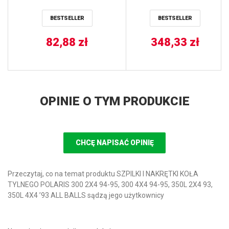
400/500/550/570/700/850/900
XP 1000 (14), RZR XP 4
ALL BALLS
1000 (14) ALL BALLS
BESTSELLER
BESTSELLER
82,88
zł
348,33
zł
OPINIE O TYM PRODUKCIE
CHCĘ NAPISAĆ OPINIĘ
Przeczytaj, co na temat produktu SZPILKI I NAKRĘTKI KOŁA
TYLNEGO POLARIS 300 2X4 94-95, 300 4X4 94-95, 350L 2X4 93,
350L 4X4 ’93 ALL BALLS sądzą jego użytkownicy