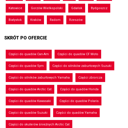
Katowice
Gorzów Wielkopolski
Gdańsk
Bydgoszcz
Białystok
Kraków
Radom
Rzeszów
SKRÓT PO OFERCIE
Części do quadów Can-Am
Części do quadów CF Moto
Części do quadów Sym
Części do silników zaburtowych Suzuki
Części do silników zaburtowych Yamaha
Części zbiorcza
Części do quadów Arctic Cat
Części do quadów Honda
Części do quadów Kawasaki
Części do quadów Polaris
Części do quadów Suzuki
Części do quadów Yamaha
Części do skuterów śnieżnych Arctic Cat