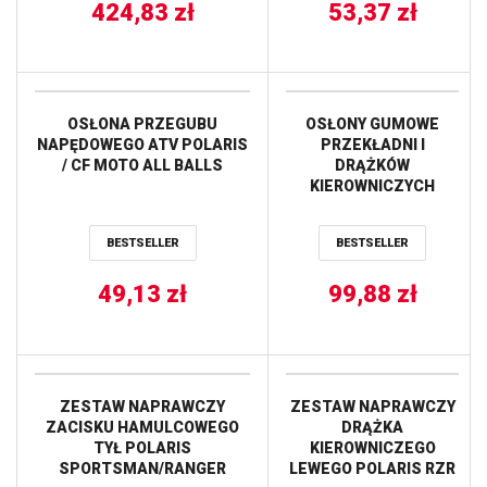
424,83
zł
53,37
zł
OSŁONA PRZEGUBU
OSŁONY GUMOWE
NAPĘDOWEGO ATV POLARIS
PRZEKŁADNI I
/ CF MOTO ALL BALLS
DRĄŻKÓW
KIEROWNICZYCH
(2SZT.) POLARIS
RANGER 325/570
BESTSELLER
BESTSELLER
ETX/CREW/EPS/EU/HD,
RZR 1000 PRO XP
49,13
zł
20/XP/DYNAMIX/RIDE
99,88
zł
COMMAND/XP4/ XT
TURBO, RZX XP TURBO
ALL BALLS
ZESTAW NAPRAWCZY
ZESTAW NAPRAWCZY
ZACISKU HAMULCOWEGO
DRĄŻKA
TYŁ POLARIS
KIEROWNICZEGO
SPORTSMAN/RANGER
LEWEGO POLARIS RZR