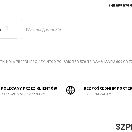
+48 699 570 
Wyszukiwarka
produktów
a
RĘTKI KOŁA PRZEDNIEGO / TYLNEGO POLARIS RZR 570 ’18, YAMAHA YFM 600 GRIZ
POLECANY PRZEZ KLIENTÓW
BEZPOŚREDNI IMPORTE
PEŁNA SATYSFAKCJA Z ZAKUPÓW
BEZPIECZNE ZAKUPY
SZP