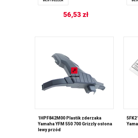
BESTSELLER
BES
56,53
zł
1HPF842M00 Plastik zderzaka
5FK21
Yamaha YFM 550 700 Grizzly osłona
Yama
lewy przód