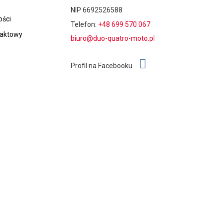
NIP 6692526588
ości
Telefon:
+48 699 570 067
taktowy
biuro@duo-quatro-moto.pl
Profil na Facebooku