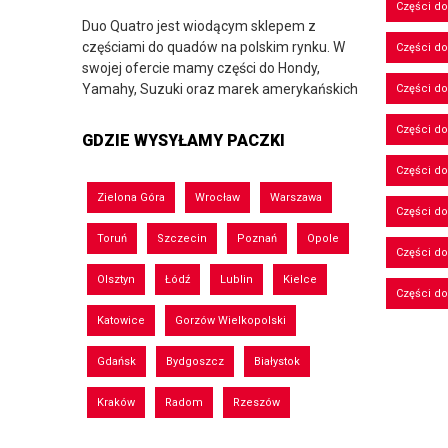
Części do
Duo Quatro jest wiodącym sklepem z
częściami do quadów na polskim rynku. W
Części do
swojej ofercie mamy części do Hondy,
Yamahy, Suzuki oraz marek amerykańskich
Części d
Części d
GDZIE WYSYŁAMY PACZKI
Części do
Zielona Góra
Wrocław
Warszawa
Części d
Toruń
Szczecin
Poznań
Opole
Części d
Olsztyn
Łódź
Lublin
Kielce
Części d
Katowice
Gorzów Wielkopolski
Gdańsk
Bydgoszcz
Białystok
Kraków
Radom
Rzeszów