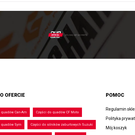
O OFERCIE
POMOC
Regulamin skl
o quadów Can-Am
Części do quadów CF Moto
Polityka prywa
o quadów Sym
Części do silników zaburtowych Suzuki
Mój koszyk