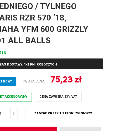
EDNIEGO / TYLNEGO
ARIS RZR 570 ’18,
AHA YFM 600 GRIZZLY
01 ALL BALLS
016
ZAS DOSTAWY: 1-2 DNI ROBOCZYCH
75,23
zł
TWOJA CENA
T NOWY
KT AKCESORYJNY
CENA ZAWIERA 23% VAT
ZAMÓW PRZEZ TELEFON: 799 360 021