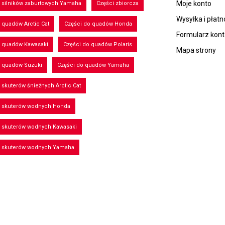
Moje konto
 silników zaburtowych Yamaha
Części zbiorcza
Wysyłka i płatn
 quadów Arctic Cat
Części do quadów Honda
Formularz kon
o quadów Kawasaki
Części do quadów Polaris
Mapa strony
o quadów Suzuki
Części do quadów Yamaha
 skuterów śnieżnych Arctic Cat
o skuterów wodnych Honda
o skuterów wodnych Kawasaki
o skuterów wodnych Yamaha