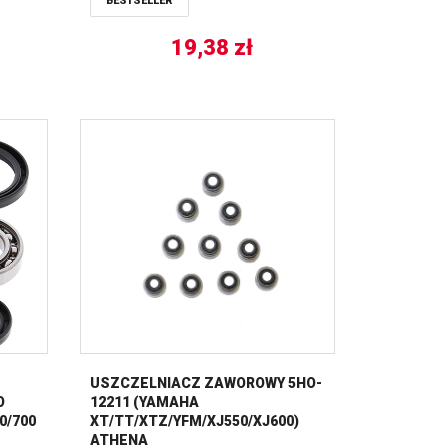
BESTSELLER
19,38
zł
USZCZELNIACZ ZAWOROWY 5HO-
O
12211 (YAMAHA
0/700
XT/TT/XTZ/YFM/XJ550/XJ600)
ATHENA