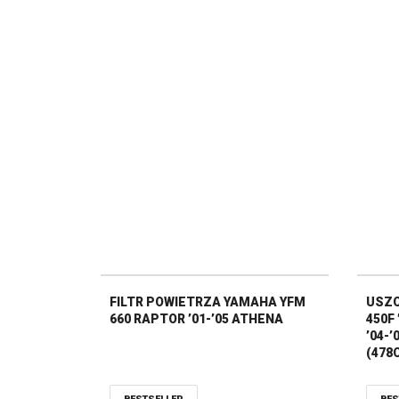
FILTR POWIETRZA YAMAHA YFM
USZC
660 RAPTOR ’01-’05 ATHENA
450F 
’04-
(478