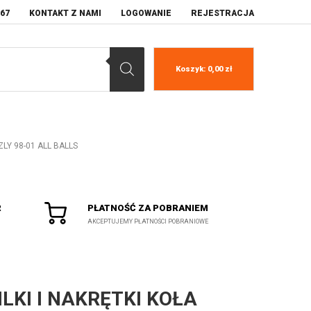
067
KONTAKT Z NAMI
LOGOWANIE
REJESTRACJA
Koszyk:
0,00
zł
ZLY 98-01 ALL BALLS
R
PŁATNOŚĆ ZA POBRANIEM
AKCEPTUJEMY PŁATNOŚCI POBRANIOWE
ILKI I NAKRĘTKI KOŁA