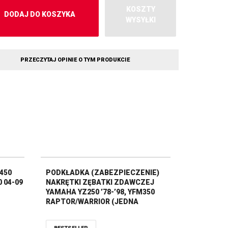
KOSZTY
DODAJ DO KOSZYKA
WYSYŁKI
PRZECZYTAJ OPINIE O TYM PRODUKCIE
450
PODKŁADKA (ZABEZPIECZENIE)
0 04-09
NAKRĘTKI ZĘBATKI ZDAWCZEJ
YAMAHA YZ250 ’78-’98, YFM350
RAPTOR/WARRIOR (JEDNA
SZTUKA) ALL BALLS