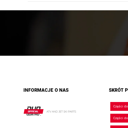
INFORMACJE O NAS
SKRÓT P
Części d
Części d