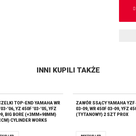
INNI KUPILI TAKŻE
ZELKI TOP-END YAMAHA WR
ZAWÓR SSĄCY YAMAHA YZF 
’03-’06, YZ 450F ’03-’05, YFZ
03-09, WR 450F 03-09, YFZ 45
’09, BIG BORE (+3MM=98MM)
(TYTANOWY) 2 SZT PROX
CCM) CYLINDER WORKS