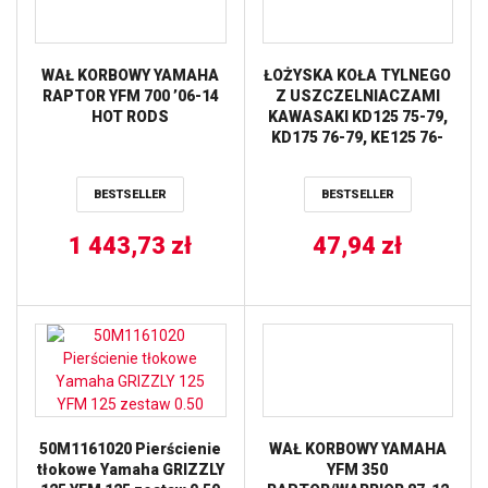
WAŁ KORBOWY YAMAHA
ŁOŻYSKA KOŁA TYLNEGO
RAPTOR YFM 700 ’06-14
Z USZCZELNIACZAMI
HOT RODS
KAWASAKI KD125 75-79,
KD175 76-79, KE125 76-
84, KX125 74-76, YAMAHA
YZF R15 11-12 ALL BALLS
BESTSELLER
BESTSELLER
1 443,73
zł
47,94
zł
50M1161020 Pierścienie
WAŁ KORBOWY YAMAHA
tłokowe Yamaha GRIZZLY
YFM 350