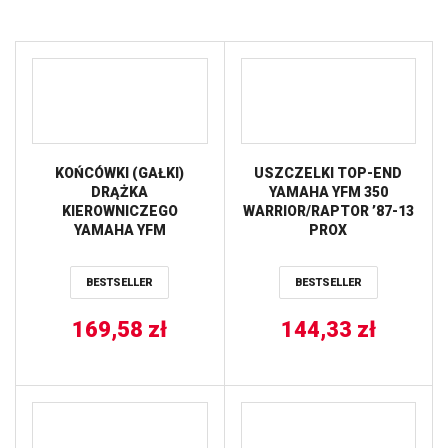
KOŃCÓWKI (GAŁKI)
USZCZELKI TOP-END
DRĄŻKA
YAMAHA YFM 350
KIEROWNICZEGO
WARRIOR/RAPTOR ’87-13
YAMAHA YFM
PROX
250/350/400/450 (51-
1007) PROX
BESTSELLER
BESTSELLER
169,58
zł
144,33
zł