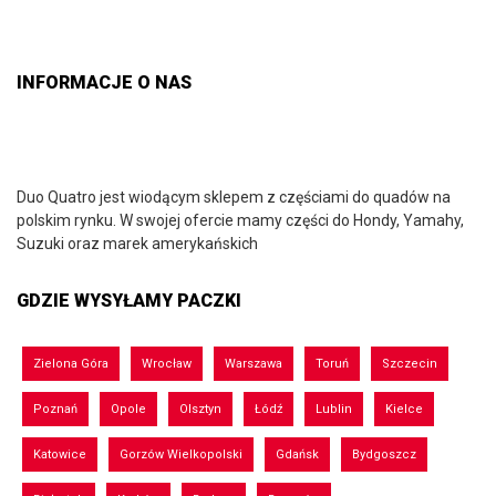
INFORMACJE O NAS
Duo Quatro jest wiodącym sklepem z częściami do quadów na
polskim rynku. W swojej ofercie mamy części do Hondy, Yamahy,
Suzuki oraz marek amerykańskich
GDZIE WYSYŁAMY PACZKI
Zielona Góra
Wrocław
Warszawa
Toruń
Szczecin
Poznań
Opole
Olsztyn
Łódź
Lublin
Kielce
Katowice
Gorzów Wielkopolski
Gdańsk
Bydgoszcz