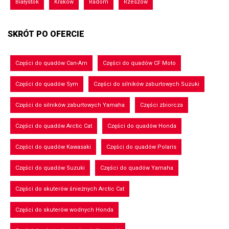
Białystok
Kraków
Radom
Rzeszów
SKRÓT PO OFERCIE
Części do quadów Can-Am
Części do quadów CF Moto
Części do quadów Sym
Części do silników zaburtowych Suzuki
Części do silników zaburtowych Yamaha
Części zbiorcza
Części do quadów Arctic Cat
Części do quadów Honda
Części do quadów Kawasaki
Części do quadów Polaris
Części do quadów Suzuki
Części do quadów Yamaha
Części do skuterów śnieżnych Arctic Cat
Części do skuterów wodnych Honda