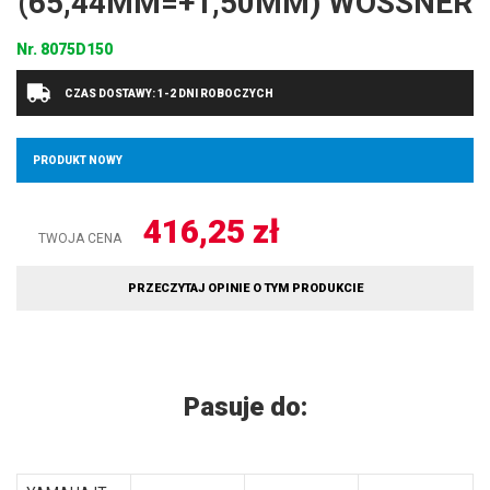
(65,44MM=+1,50MM) WOSSNER
Nr.
8075D150
CZAS DOSTAWY: 1-2 DNI ROBOCZYCH
PRODUKT NOWY
416,25
zł
TWOJA CENA
PRZECZYTAJ OPINIE O TYM PRODUKCIE
Pasuje do: