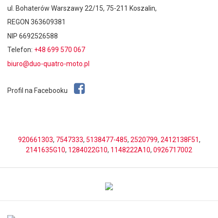
ul. Bohaterów Warszawy 22/15, 75-211 Koszalin,
REGON 363609381
NIP 6692526588
Telefon:
+48 699 570 067
biuro@duo-quatro-moto.pl
Profil na Facebooku
920661303
,
7547333
,
5138477-485
,
2520799
,
2412138F51
,
2141635G10
,
1284022G10
,
1148222A10
,
0926717002