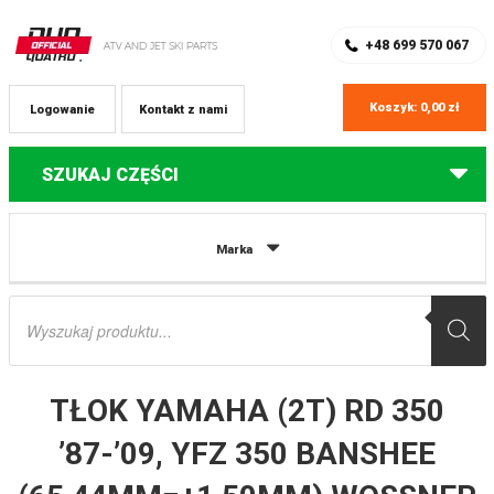
SKLEP Z CZĘŚCIAMI DO QUADÓW
REJESTRACJA
+48 699 570 067
Koszyk:
0,00
zł
Logowanie
Kontakt z nami
SZUKAJ CZĘŚCI
Strona główna
Części do quadów Yamaha
TŁOK YAMAHA (2T) RD 350
Marka
’87-’09, YFZ 350 BANSHEE (65,44MM=+1,50MM) WOSSNER
Wyszukiwarka
produktów
TŁOK YAMAHA (2T) RD 350
’87-’09, YFZ 350 BANSHEE