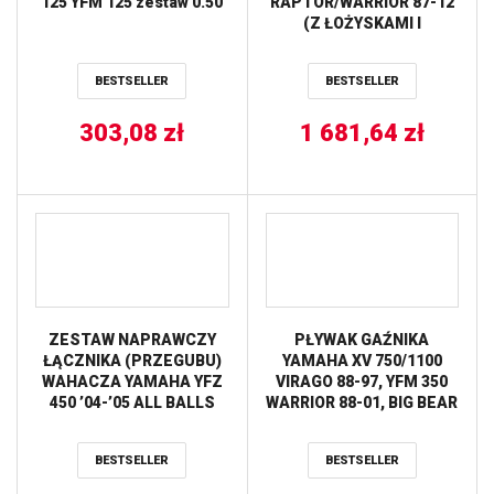
125 YFM 125 zestaw 0.50
RAPTOR/WARRIOR 87-12
(Z ŁOŻYSKAMI I
USZCZELNIACZAMI NA
WAŁ ORAZ KOMPLETEM
BESTSELLER
BESTSELLER
USZCZELEK NA DÓŁ
SILNIKA) WISECO
303,08
zł
1 681,64
zł
ZESTAW NAPRAWCZY
PŁYWAK GAŹNIKA
ŁĄCZNIKA (PRZEGUBU)
YAMAHA XV 750/1100
WAHACZA YAMAHA YFZ
VIRAGO 88-97, YFM 350
450 ’04-’05 ALL BALLS
WARRIOR 88-01, BIG BEAR
89-97, YFM 400 KODIAK
93-98 TOURMAX
BESTSELLER
BESTSELLER