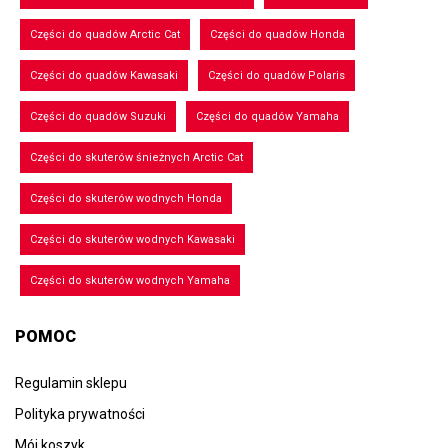
Części do quadów Arctic Cat
Części do quadów Honda
Części do quadów Kawasaki
Części do quadów Polaris
Części do quadów Suzuki
Części do quadów Yamaha
Części do skuterów śnieżnych Arctic Cat
Części do skuterów wodnych Honda
Części do skuterów wodnych Kawasaki
Części do skuterów wodnych Yamaha
POMOC
Regulamin sklepu
Polityka prywatności
Mój koszyk