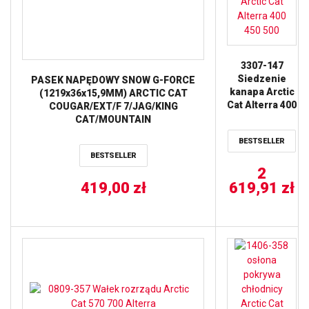
3307-147
Siedzenie
PASEK NAPĘDOWY SNOW G-FORCE
kanapa Arctic
(1219x36x15,9MM) ARCTIC CAT
Cat Alterra 400
COUGAR/EXT/F 7/JAG/KING
450 500
CAT/MOUNTAIN
CAT/PANTERA/POWDER
BESTSELLER
SPECIAL/SABERCAT/THUNDERCAT/Z
BESTSELLER
370/440/ZL/ZR/ZRT
2
340/370/440/550/600/700/800/900/1000
93-08 (40G4683) GATES
419,00
zł
619,91
zł