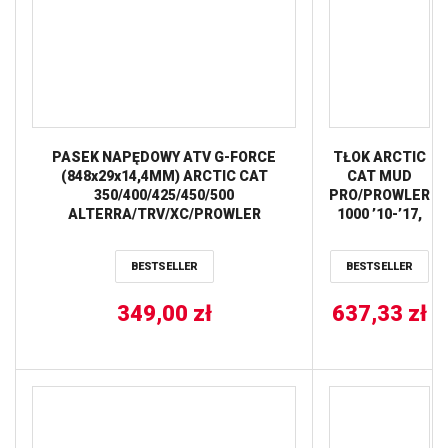
PASEK NAPĘDOWY ATV G-FORCE
TŁOK ARCTIC
(848x29x14,4MM) ARCTIC CAT
CAT MUD
350/400/425/450/500
PRO/PROWLER
ALTERRA/TRV/XC/PROWLER
1000 ’10-’17,
’08-’17,KYMCO MXU/MAXXER/UXV
THUNDER CAT
375/450 ’09-’18 (11G3218) GATES
’08-’10, TRV
BESTSELLER
BESTSELLER
1000 ’09-’15,
WILD CAT
349,00
zł
637,33
’12-’14
zł
(91,97MM)
(+0,02MM)
VERTEX