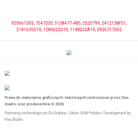
920661303
,
7547333
,
5138477-485
,
2520799
,
2412138F51
,
2141635G10
,
1284022G10
,
1148222A10
,
0926717002
Prawa do materiałów graficznych i tekstowych zastrzeżone przez Duo
Quatro oraz producentów © 2026
Partnerzy technologiczni
Do Dukata
/
Salon OEM Polska
/ Development by
Paq Studio