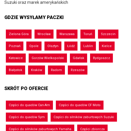
Suzuki oraz marek amerykańskich
GDZIE WYSYŁAMY PACZKI
Zielona Góra
Wrocław
Warszawa
Toruń
Szczecin
Poznań
Opole
Olsztyn
Łódź
Lublin
Kielce
Katowice
Gorzów Wielkopolski
Gdańsk
Bydgoszcz
Białystok
Kraków
Radom
Rzeszów
SKRÓT PO OFERCIE
Części do quadów Can-Am
Części do quadów CF Moto
Części do quadów Sym
Części do silników zaburtowych Suzuki
Części do silników zaburtowych Yamaha
Części zbiorcza