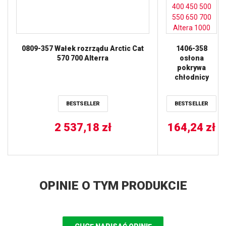
0809-357 Wałek rozrządu Arctic Cat
1406-358
570 700 Alterra
osłona
pokrywa
chłodnicy
Arctic Cat 400
450 500 550
BESTSELLER
BESTSELLER
650 700 Altera
1000
2 537,18
zł
164,24
zł
OPINIE O TYM PRODUKCIE