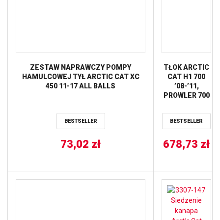
ZESTAW NAPRAWCZY POMPY
TŁOK ARCTIC
HAMULCOWEJ TYŁ ARCTIC CAT XC
CAT H1 700
450 11-17 ALL BALLS
’08-’11,
PROWLER 700
’08-’16, TRV
700 ’09-’15
BESTSELLER
BESTSELLER
(101,95MM)
(STD.)
73,02
zł
678,73
VERTEX
zł