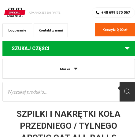
SKLEP Z CZĘŚCIAMI DO QUADÓW
REJESTRACJA
+48 699 570 067
Koszyk:
0,00
zł
Logowanie
Kontakt z nami
SZUKAJ CZĘŚCI
Strona główna
Części do quadów Arctic Cat
SZPILKI I NAKRĘTKI KOŁA
Marka
PRZEDNIEGO / TYLNEGO ARCTIC CAT ALL BALLS
Wyszukiwarka
produktów
SZPILKI I NAKRĘTKI KOŁA
PRZEDNIEGO / TYLNEGO