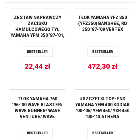
ZESTAW NAPRAWCZY
TŁOK YAMAHA YFZ 350
ZACISKU
(YFZ350) BANSHEE, RD
HAMULCOWEGO TYŁ
350 ’87-’09 VERTEX
YAMAHA YFM 350 ’87-’01,
YFZ 350 BANSHEE ’87-’01
TOURMAX
BESTSELLER
BESTSELLER
22,44
zł
472,30
zł
TŁOK YAMAHA 760
USZCZELKI TOP-END
’96-’00 WAVE BLASTER/
YAMAHA YFM 400 KODIAK
WAVE RUNNER/ WAVE
’00-’06/ YFM 450/ YXR 450
VENTURE/ WAVE
’00-’13 ATHENA
RUNNER/ WAWE
VENTURE, GP/XL/SUV
BESTSELLER
BESTSELLER
1200 ’97-’04 (84.50MM)