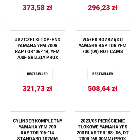
(SKUTER WODNY) PROX
373,58
zł
296,23
zł
USZCZELKI TOP-END
WAŁEK ROZRZĄDU
YAMAHA YFM 700R
YAMAHA RAPTOR YFM
RAPTOR ’06-’14, YFM
700 (09) HOT CAMS
700F GRIZZLY PROX
BESTSELLER
BESTSELLER
321,73
zł
508,64
zł
CYLINDER KOMPLETNY
2023/05 PIERŚCIENIE
YAMAHA YFM 700
TŁOKOWE YAMAHA YFS
RAPTOR ’06-’14
200 BLASTER ’88-’06, DT
STANDARD 102MM
200R (68.00MM) PROX