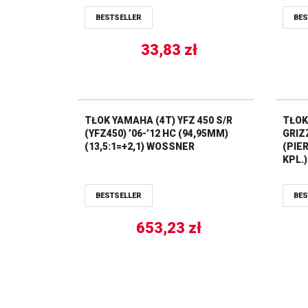
BESTSELLER
BES
33,83
zł
TŁOK YAMAHA (4T) YFZ 450 S/R
TŁOK
(YFZ450) ’06-’12 HC (94,95MM)
GRIZZ
(13,5:1=+2,1) WOSSNER
(PIER
KPL.
BESTSELLER
BES
653,23
zł