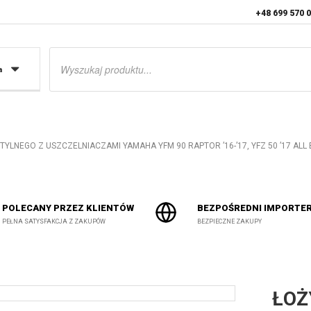
+48 699 570 
Wyszukiwarka
produktów
a
TYLNEGO Z USZCZELNIACZAMI YAMAHA YFM 90 RAPTOR ’16-’17, YFZ 50 ’17 ALL
POLECANY PRZEZ KLIENTÓW
BEZPOŚREDNI IMPORTE
PEŁNA SATYSFAKCJA Z ZAKUPÓW
BEZPIECZNE ZAKUPY
ŁOŻ