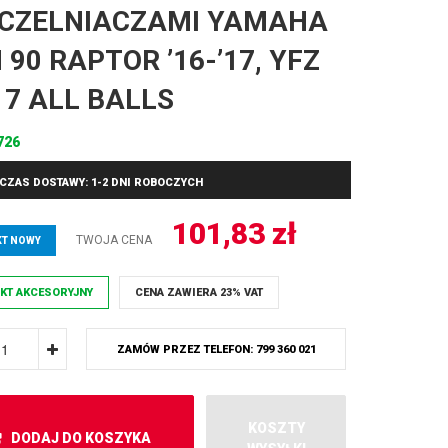
CZELNIACZAMI YAMAHA
 90 RAPTOR ’16-’17, YFZ
’17 ALL BALLS
726
CZAS DOSTAWY: 1-2 DNI ROBOCZYCH
101,83
zł
TWOJA CENA
T NOWY
KT AKCESORYJNY
CENA ZAWIERA 23% VAT
ZAMÓW PRZEZ TELEFON: 799 360 021
KOSZTY
DODAJ DO KOSZYKA