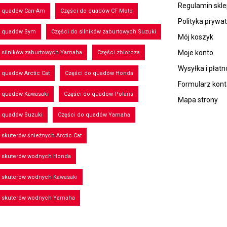
Regulamin skl
o quadów Can-Am
Części do quadów CF Moto
Polityka prywa
o quadów Sym
Części do silników zaburtowych Suzuki
Mój koszyk
Moje konto
 silników zaburtowych Yamaha
Części zbiorcza
Wysyłka i płatn
 quadów Arctic Cat
Części do quadów Honda
Formularz kon
o quadów Kawasaki
Części do quadów Polaris
Mapa strony
o quadów Suzuki
Części do quadów Yamaha
 skuterów śnieżnych Arctic Cat
o skuterów wodnych Honda
o skuterów wodnych Kawasaki
o skuterów wodnych Yamaha