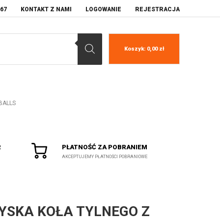
067
KONTAKT Z NAMI
LOGOWANIE
REJESTRACJA
Koszyk:
0,00
zł
 BALLS
R
PŁATNOŚĆ ZA POBRANIEM
AKCEPTUJEMY PŁATNOŚCI POBRANIOWE
YSKA KOŁA TYLNEGO Z