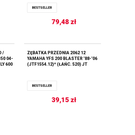
400/450 ALL BALLS
BESTSELLER
79,48
zł
 /
ZĘBATKA PRZEDNIA 2062 12
50 04-
YAMAHA YFS 200 BLASTER ’88-’06
LY 600
(JTF1554.12)* (ŁAŃC. 520) JT
BESTSELLER
39,15
zł