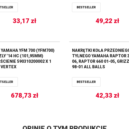
TSELLER
BESTSELLER
33,17
zł
49,22
zł
 YAMAHA YFM 700 (YFM700)
NAKRĘTKI KOŁA PRZEDNIEGO
LY ’14 HC (101,95MM)
TYLNEGO YAMAHA RAPTOR 3
ŚCIENIE 590310200002 X 1
06, RAPTOR 660 01-05, GRIZZ
) VERTEX
98-01 ALL BALLS
TSELLER
BESTSELLER
678,73
zł
42,33
zł
OPINIE O TYM PRODUKCIE