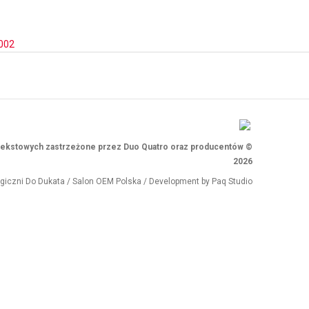
002
i tekstowych zastrzeżone przez Duo Quatro oraz producentów ©
2026
ogiczni
Do Dukata
/
Salon OEM Polska
/ Development by
Paq Studio