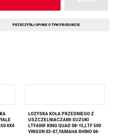
WYSYŁKI
PRZECZYTAJ OPINIE O TYM PRODUKCIE
KA
ŁOŻYSKA KOŁA PRZEDNIEGO Z
YALE
USZCZELNIACZAMI SUZUKI
450 4X4
LTF400F KING QUAD 08-15,LTF 500
VINSON 03-07,YAMAHA RHINO 04-
05,YFM 350 GRIZZLY 07-14,YFM