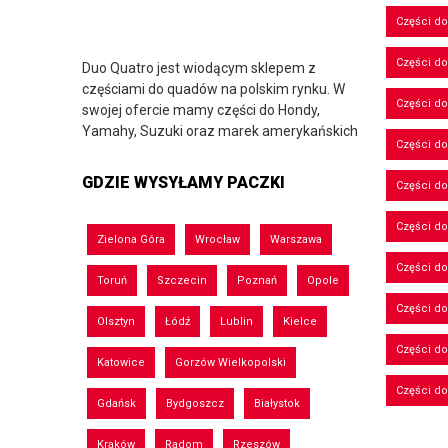
Części d
Części d
Duo Quatro jest wiodącym sklepem z
częściami do quadów na polskim rynku. W
Części do
swojej ofercie mamy części do Hondy,
Yamahy, Suzuki oraz marek amerykańskich
Części do
GDZIE WYSYŁAMY PACZKI
Części d
Części d
Zielona Góra
Wrocław
Warszawa
Części do
Toruń
Szczecin
Poznań
Opole
Części d
Olsztyn
Łódź
Lublin
Kielce
Części d
Katowice
Gorzów Wielkopolski
Części d
Gdańsk
Bydgoszcz
Białystok
Kraków
Radom
Rzeszów