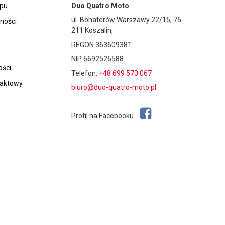
epu
Duo Quatro Moto
ul. Bohaterów Warszawy 22/15, 75-
tności
211 Koszalin,
REGON 363609381
NIP 6692526588
ości
Telefon:
+48 699 570 067
taktowy
biuro@duo-quatro-moto.pl
Profil na Facebooku