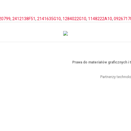
20799
,
2412138F51
,
2141635G10
,
1284022G10
,
1148222A10
,
0926717
Prawa do materiałów graficznych 
Partnerzy technol