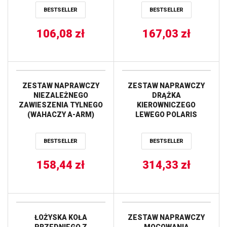
BESTSELLER
BESTSELLER
106,08
zł
167,03
zł
ZESTAW NAPRAWCZY
ZESTAW NAPRAWCZY
NIEZALEŻNEGO
DRĄŻKA
ZAWIESZENIA TYLNEGO
KIEROWNICZEGO
(WAHACZY A-ARM)
LEWEGO POLARIS
POLARIS SPORTSMAN
RANGER RZR S 800
400/500/570/700/800 ALL
’09-’14, 900 XP
BESTSELLER
BESTSELLER
BALLS
’13-’17,RANGER 1000
DIESEL ’15-’17 ALL
158,44
zł
314,33
BALLS
zł
ŁOŻYSKA KOŁA
ZESTAW NAPRAWCZY
PRZEDNIEGO Z
MOCOWANIA