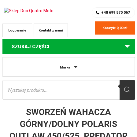
SKLEP Z CZĘŚCIAMI DO QUADÓW
REJESTRACJA
+48 699 570 067
Koszyk:
0,00
zł
Logowanie
Kontakt z nami
SZUKAJ CZĘŚCI
Strona główna
Części do quadów Polaris
SWORZEŃ WAHACZA
Marka
GÓRNY/DOLNY POLARIS OUTLAW 450/525, PREDATOR 500 ALL BALLS
Wyszukiwarka
produktów
SWORZEŃ WAHACZA
GÓRNY/DOLNY POLARIS
OUTLAW 450/525, PREDATOR