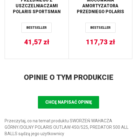
USZCZELNIACZAMI
AMORTYZATORA
POLARIS SPORTSMAN
PRZEDNIEGO POLARIS
500 4X4 HO 05 ALL BALLS
ACE 900EPS XC 17-19,
RANGER HST 15-16, RZR
BESTSELLER
BESTSELLER
570 S ’17, RZR 800 11-14
ALL BALLS
41,57
zł
117,73
zł
OPINIE O TYM PRODUKCIE
CHCĘ NAPISAĆ OPINIĘ
Przeczytaj, co na temat produktu SWORZEŃ WAHACZA
GÓRNY/DOLNY POLARIS OUTLAW 450/525, PREDATOR 500 ALL
BALLS sądzą jego użytkownicy