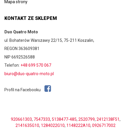
Mapa strony
KONTAKT ZE SKLEPEM
Duo Quatro Moto
ul. Bohaterów Warszawy 22/15, 75-211 Koszalin,
REGON 363609381
NIP 6692526588
Telefon:
+48 699 570 067
biuro@duo-quatro-moto.pl
Profil na Facebooku
920661303
,
7547333
,
5138477-485
,
2520799
,
2412138F51
,
2141635G10
,
1284022G10
,
1148222A10
,
0926717002