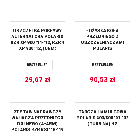
USZCZELKA POKRYWY
ŁOŻYSKA KOŁA
ALTERNATORA POLARIS
PRZEDNIEGO Z
RZR XP 900 ’11-’12, RZR 4
USZCZELNIACZAMI
XP 900 ’12, (OEM:
POLARIS
5813505) ATHENA
300/330/400/500/700/800
ALL BALLS
BESTSELLER
BESTSELLER
29,67
zł
90,53
zł
ZESTAW NAPRAWCZY
TARCZA HAMULCOWA
WAHACZA PRZEDNIEGO
POLARIS 400/500 ’01-’02
DOLNEGO (A-ARM)
(TURBINA) NG
POLARIS RZR RSI ’18-’19
ALL BALLS