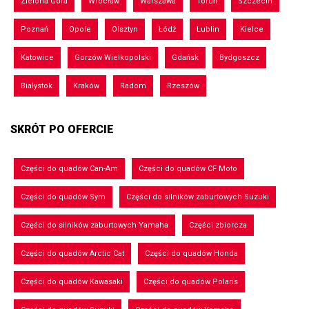
Zielona Góra
Wrocław
Warszawa
Toruń
Szczecin
Poznań
Opole
Olsztyn
Łódź
Lublin
Kielce
Katowice
Gorzów Wielkopolski
Gdańsk
Bydgoszcz
Białystok
Kraków
Radom
Rzeszów
SKRÓT PO OFERCIE
Części do quadów Can-Am
Części do quadów CF Moto
Części do quadów Sym
Części do silników zaburtowych Suzuki
Części do silników zaburtowych Yamaha
Części zbiorcza
Części do quadów Arctic Cat
Części do quadów Honda
Części do quadów Kawasaki
Części do quadów Polaris