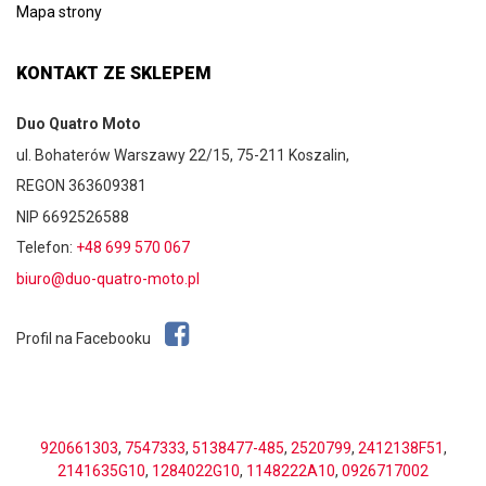
Mapa strony
KONTAKT ZE SKLEPEM
Duo Quatro Moto
ul. Bohaterów Warszawy 22/15, 75-211 Koszalin,
REGON 363609381
NIP 6692526588
Telefon:
+48 699 570 067
biuro@duo-quatro-moto.pl
Profil na Facebooku
920661303
,
7547333
,
5138477-485
,
2520799
,
2412138F51
,
2141635G10
,
1284022G10
,
1148222A10
,
0926717002