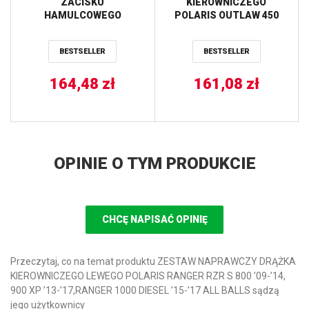
ZACISKU
KIEROWNICZEGO
HAMULCOWEGO
POLARIS OUTLAW 450
POLARIS Brutus HD
’09-’10, 525 S ’09-’11,
900/1000 ’13-’18, General
PREDATOR 500 (07),
BESTSELLER
BESTSELLER
1000 ’16-’21, Ranger 1000
SPORTSMAN XP 850 (09)
Diesel ’15-’18, Ranger
(51-1051) PROX
570 ’15-’21, RZR 800
164,48
zł
161,08
zł
’10-’14, RZR 900 ’15-’18,
RZR XP 4 1000 ’14-’20,
RZR XP 900 ’11-’14 ALL
BALLS
OPINIE O TYM PRODUKCIE
CHCĘ NAPISAĆ OPINIĘ
Przeczytaj, co na temat produktu ZESTAW NAPRAWCZY DRĄŻKA
KIEROWNICZEGO LEWEGO POLARIS RANGER RZR S 800 ’09-’14,
900 XP ’13-’17,RANGER 1000 DIESEL ’15-’17 ALL BALLS sądzą
jego użytkownicy