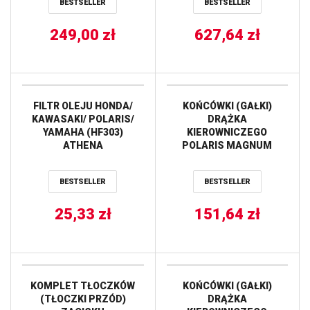
BESTSELLER
BESTSELLER
’05-’07 (19G4022) GATES
PRAWA ALL BALLS
249,00
zł
627,64
zł
FILTR OLEJU HONDA/
KOŃCÓWKI (GAŁKI)
KAWASAKI/ POLARIS/
DRĄŻKA
YAMAHA (HF303)
KIEROWNICZEGO
ATHENA
POLARIS MAGNUM
325/330/425/500,
SPORTSMAN
BESTSELLER
BESTSELLER
400/500/600/700/800 (51-
1021) PROX
25,33
zł
151,64
zł
KOMPLET TŁOCZKÓW
KOŃCÓWKI (GAŁKI)
(TŁOCZKI PRZÓD)
DRĄŻKA