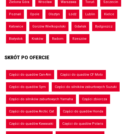
Zielona Góra
Wrocław
Warszawa
Toruń
Szczecin
Poznań
Opole
Olsztyn
Łódź
Lublin
Kielce
Katowice
Gorzów Wielkopolski
Gdańsk
Bydgoszcz
Białystok
Kraków
Radom
Rzeszów
SKRÓT PO OFERCIE
Części do quadów Can-Am
Części do quadów CF Moto
Części do quadów Sym
Części do silników zaburtowych Suzuki
Części do silników zaburtowych Yamaha
Części zbiorcza
Części do quadów Arctic Cat
Części do quadów Honda
Części do quadów Kawasaki
Części do quadów Polaris