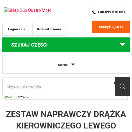
SKLEP Z CZĘŚCIAMI DO QUADÓW
REJESTRACJA
+48 699 570 067
Koszyk:
0,00
zł
Logowanie
Kontakt z nami
SZUKAJ CZĘŚCI
Strona główna
Części do quadów Polaris
ZESTAW NAPRAWCZY
Marka
DRĄŻKA KIEROWNICZEGO LEWEGO POLARIS RANGER RZR S 800 ’09-’14, 900
XP ’13-’17,RANGER 1000 DIESEL ’15-’17 ALL BALLS
Wyszukiwarka
produktów
ZESTAW NAPRAWCZY DRĄŻKA
KIEROWNICZEGO LEWEGO