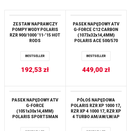
ZESTAW NAPRAWCZY
PASEK NAPĘDOWY ATV
POMPY WODY POLARIS
G-FORCE C12 CARBON
RZR 900/1000 ’11-’15 HOT
(1073x32x14,4MM)
RODS
POLARIS ACE 500/570
’18-’20,GENERAL RANGER
CREW,XP 1000
BESTSELLER
BESTSELLER
’16-’20,RZR 570 ’17-’20,
RZR S 570 ’17,RZR S 1000
192,53
zł
’19-’20 (25C4108) GATES
449,00
zł
PASEK NAPĘDOWY ATV
PÓŁOŚ NAPĘDOWA
G-FORCE
POLARIS RZR XP 1000 17,
(1051x30x14,4MM)
RZR XP 4 1000 17, RZR XP
POLARIS SPORTSMAN
4 TURBO AM/AW/LW/AP
800 ’05-’06, RANGER RZR
17 AB8 EXTREME +20%
S 800 ’09, RANGER XP 700
PRZÓD STRONA LEWA