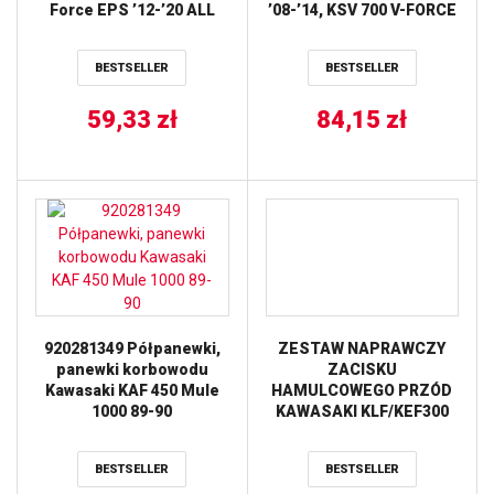
Force EPS ’12-’20 ALL
’08-’14, KSV 700 V-FORCE
BALLS
’04-’11, KVF 650 ‘PRAIRIE
’02-’03, KVF 650 BRUT
BESTSELLER
BESTSELLER
FORCE ’05-’11, KVF 700
PRAIRIE ’04-’08, SUZUKI
59,33
zł
LT-V 700 TWIN PEAKS
84,15
zł
’04-’05 NEWFREN
920281349 Półpanewki,
ZESTAW NAPRAWCZY
panewki korbowodu
ZACISKU
Kawasaki KAF 450 Mule
HAMULCOWEGO PRZÓD
1000 89-90
KAWASAKI KLF/KEF300
KAWASAKI KX80 ’84-’96
TYŁ KAWASAKI
BESTSELLER
BESTSELLER
KX125/250 (88) ALL