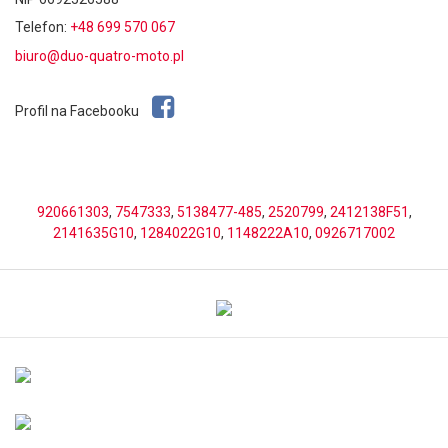
Telefon:
+48 699 570 067
biuro@duo-quatro-moto.pl
Profil na Facebooku
920661303
,
7547333
,
5138477-485
,
2520799
,
2412138F51
,
2141635G10
,
1284022G10
,
1148222A10
,
0926717002