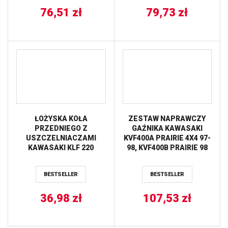
BALLS
76,51
zł
79,73
zł
ŁOŻYSKA KOŁA
ZESTAW NAPRAWCZY
PRZEDNIEGO Z
GAŹNIKA KAWASAKI
USZCZELNIACZAMI
KVF400A PRAIRIE 4X4 97-
KAWASAKI KLF 220
98, KVF400B PRAIRIE 98
BAYOU ’88-’02, KLF 250
ALL BALLS
BAYOU ’03-’11 ALL BALLS
BESTSELLER
BESTSELLER
36,98
zł
107,53
zł