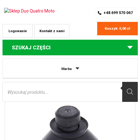
SKLEP Z CZĘŚCIAMI DO QUADÓW
REJESTRACJA
+48 699 570 067
Koszyk:
0,00
zł
Logowanie
Kontakt z nami
SZUKAJ CZĘŚCI
Strona główna
Części do quadów Kawasaki
SWORZEŃ WAHACZA
Marka
DOLNY KAWASAKI PRAIRIE KVF 300/400 ’01-’02 ALL BALLS
Wyszukiwarka
produktów