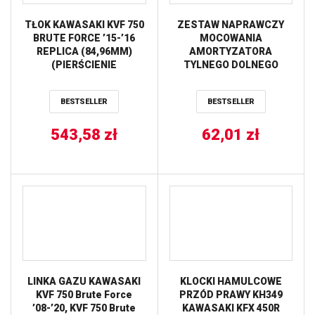
TŁOK KAWASAKI KVF 750
ZESTAW NAPRAWCZY
BRUTE FORCE ’15-’16
MOCOWANIA
REPLICA (84,96MM)
AMORTYZATORA
(PIERŚCIENIE
TYLNEGO DOLNEGO
590385000002 X 1 KPL.)
KAWASAKI KVF 750
VERTEX
BRUTE FORCE ’12-’18 /
BESTSELLER
BESTSELLER
PRZEDNIEGO KAWASAKI
KVF 650 ’06-’13 ALL
543,58
zł
62,01
BALLS
zł
LINKA GAZU KAWASAKI
KLOCKI HAMULCOWE
KVF 750 Brute Force
PRZÓD PRAWY KH349
’08-’20, KVF 750 Brute
KAWASAKI KFX 450R