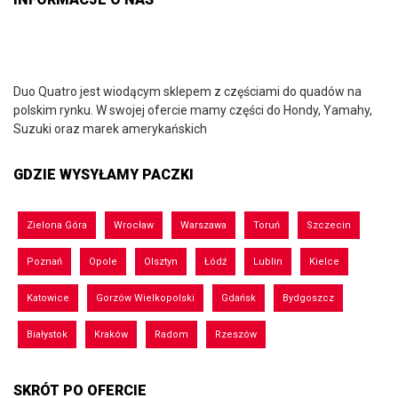
Duo Quatro jest wiodącym sklepem z częściami do quadów na
polskim rynku. W swojej ofercie mamy części do Hondy, Yamahy,
Suzuki oraz marek amerykańskich
GDZIE WYSYŁAMY PACZKI
Zielona Góra
Wrocław
Warszawa
Toruń
Szczecin
Poznań
Opole
Olsztyn
Łódź
Lublin
Kielce
Katowice
Gorzów Wielkopolski
Gdańsk
Bydgoszcz
Białystok
Kraków
Radom
Rzeszów
SKRÓT PO OFERCIE