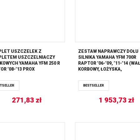
LET USZCZELEK Z
ZESTAW NAPRAWCZY DOŁU
LETEM USZCZELNIACZY
SILNIKA YAMAHA YFM 700R
IKOWYCH YAMAHA YFM 250 R
RAPTOR ’06-’09, ’11-’14 (WA
OR ’08-’13 PROX
KORBOWY, ŁOŻYSKA,
USZCZELNIACZE, USZCZELK
RODS
TSELLER
BESTSELLER
271,83
zł
1 953,73
zł