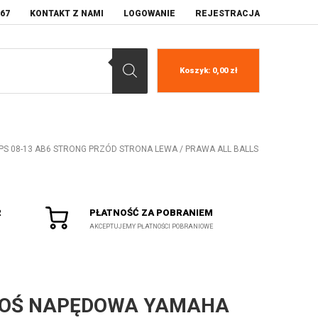
067
KONTAKT Z NAMI
LOGOWANIE
REJESTRACJA
Koszyk:
0,00
zł
EPS 08-13 AB6 STRONG PRZÓD STRONA LEWA / PRAWA ALL BALLS
R
PŁATNOŚĆ ZA POBRANIEM
AKCEPTUJEMY PŁATNOŚCI POBRANIOWE
OŚ NAPĘDOWA YAMAHA