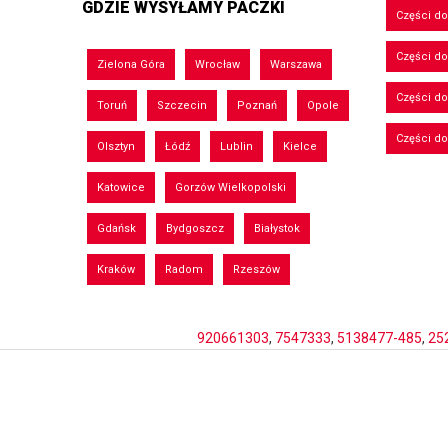
GDZIE WYSYŁAMY PACZKI
Części do
Części d
Zielona Góra
Wrocław
Warszawa
Części d
Toruń
Szczecin
Poznań
Opole
Części d
Olsztyn
Łódź
Lublin
Kielce
Katowice
Gorzów Wielkopolski
Gdańsk
Bydgoszcz
Białystok
Kraków
Radom
Rzeszów
920661303
,
7547333
,
5138477-485
,
25