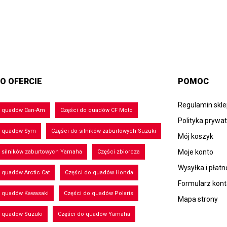
O OFERCIE
POMOC
Regulamin skl
o quadów Can-Am
Części do quadów CF Moto
Polityka prywa
o quadów Sym
Części do silników zaburtowych Suzuki
Mój koszyk
Moje konto
 silników zaburtowych Yamaha
Części zbiorcza
Wysyłka i płatn
 quadów Arctic Cat
Części do quadów Honda
Formularz kon
o quadów Kawasaki
Części do quadów Polaris
Mapa strony
o quadów Suzuki
Części do quadów Yamaha