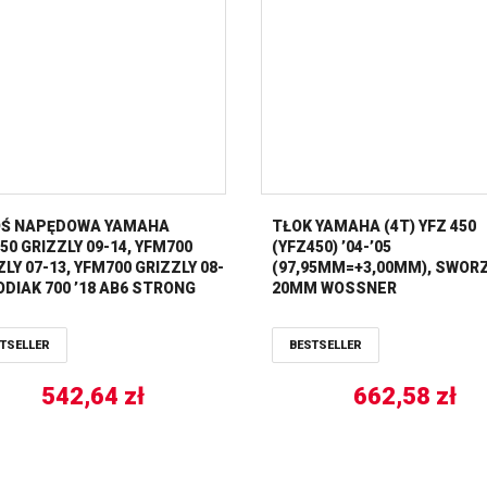
Ś NAPĘDOWA YAMAHA
TŁOK YAMAHA (4T) YFZ 450
50 GRIZZLY 09-14, YFM700
(YFZ450) ’04-’05
LY 07-13, YFM700 GRIZZLY 08-
(97,95MM=+3,00MM), SWOR
ODIAK 700 ’18 AB6 STRONG
20MM WOSSNER
STRONA LEWA / PRAWA ALL
S
TSELLER
BESTSELLER
542,64
zł
662,58
zł