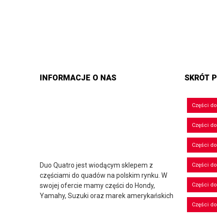
INFORMACJE O NAS
SKRÓT P
Części d
Części d
Części do
Duo Quatro jest wiodącym sklepem z
Części do
częściami do quadów na polskim rynku. W
swojej ofercie mamy części do Hondy,
Części d
Yamahy, Suzuki oraz marek amerykańskich
Części d