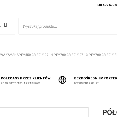
+48 699 570 
Wyszukiwarka
produktów
a
A YAMAHA YFM550 GRIZZLY 09-14, YFM700 GRIZZLY 07-13, YFM700 GRIZZLY 
POLECANY PRZEZ KLIENTÓW
BEZPOŚREDNI IMPORTE
PEŁNA SATYSFAKCJA Z ZAKUPÓW
BEZPIECZNE ZAKUPY
PÓŁ