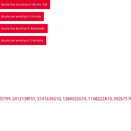
 skuterów śnieżnych Arctic Cat
o skuterów wodnych Honda
o skuterów wodnych Kawasaki
o skuterów wodnych Yamaha
20799
,
2412138F51
,
2141635G10
,
1284022G10
,
1148222A10
,
0926717