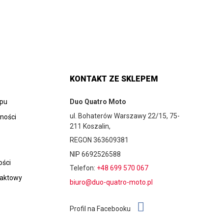
KONTAKT ZE SKLEPEM
epu
Duo Quatro Moto
ul. Bohaterów Warszawy 22/15, 75-
tności
211 Koszalin,
REGON 363609381
NIP 6692526588
ości
Telefon:
+48 699 570 067
taktowy
biuro@duo-quatro-moto.pl
Profil na Facebooku