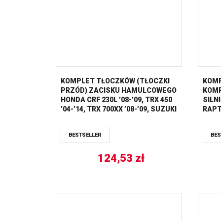
KOMPLET TŁOCZKÓW (TŁOCZKI
KOMP
PRZÓD) ZACISKU HAMULCOWEGO
KOMP
HONDA CRF 230L ’08-’09, TRX 450
SILN
’04-’14, TRX 700XX ’08-’09, SUZUKI
RAPT
LT-R 450 ’06-’09, YAMAHA YFM 700R
Raptor ’06-’21, YFZ 450 ’04-’21 ALL
BESTSELLER
BES
BALLS
124,53
zł