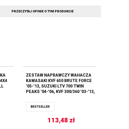
PRZECZYTAJ OPINIE O TYM PRODUKCIE
IKA
ZESTAW NAPRAWCZY WAHACZA
 4X4
KAWASAKI KVF 650 BRUTE FORCE
LL
’05-’13, SUZUKI LTV 700 TWIN
PEAKS ’04-’06, KVF 300/360 ’03-’13,
VN750 VULCAN ’86-’06 ALL BALLS
BESTSELLER
113,48
zł