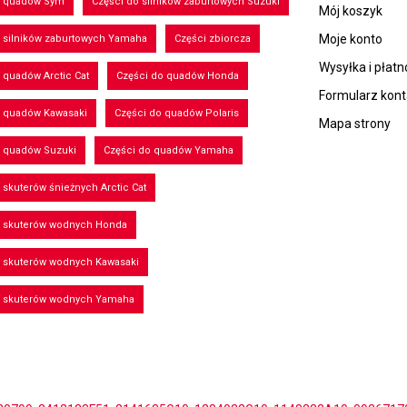
o quadów Sym
Części do silników zaburtowych Suzuki
Mój koszyk
Moje konto
 silników zaburtowych Yamaha
Części zbiorcza
Wysyłka i płatn
 quadów Arctic Cat
Części do quadów Honda
Formularz kon
o quadów Kawasaki
Części do quadów Polaris
Mapa strony
o quadów Suzuki
Części do quadów Yamaha
 skuterów śnieżnych Arctic Cat
o skuterów wodnych Honda
o skuterów wodnych Kawasaki
o skuterów wodnych Yamaha