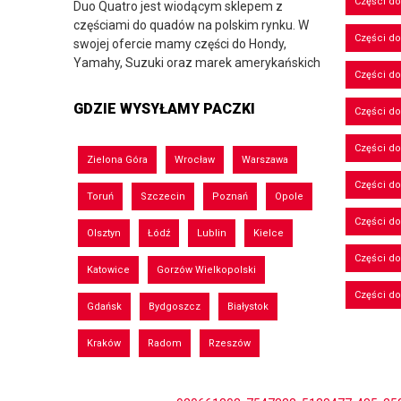
Części d
Duo Quatro jest wiodącym sklepem z
częściami do quadów na polskim rynku. W
Części do
swojej ofercie mamy części do Hondy,
Yamahy, Suzuki oraz marek amerykańskich
Części do
GDZIE WYSYŁAMY PACZKI
Części d
Części d
Zielona Góra
Wrocław
Warszawa
Części do
Toruń
Szczecin
Poznań
Opole
Części d
Olsztyn
Łódź
Lublin
Kielce
Części d
Katowice
Gorzów Wielkopolski
Części d
Gdańsk
Bydgoszcz
Białystok
Kraków
Radom
Rzeszów