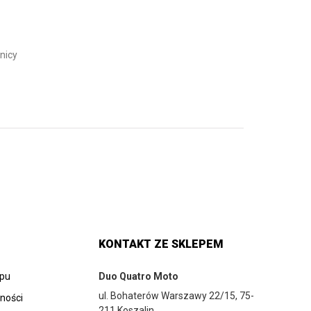
nicy
KONTAKT ZE SKLEPEM
epu
Duo Quatro Moto
ul. Bohaterów Warszawy 22/15, 75-
tności
211 Koszalin,