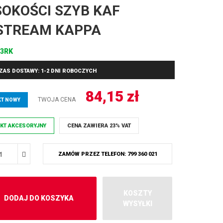
OKOŚCI SZYB KAF
STREAM KAPPA
63RK
ZAS DOSTAWY: 1-2 DNI ROBOCZYCH
84,15
zł
TWOJA CENA
T NOWY
KT AKCESORYJNY
CENA ZAWIERA 23% VAT
ZAMÓW PRZEZ TELEFON: 799 360 021
KOSZTY
DODAJ DO KOSZYKA
WYSYŁKI