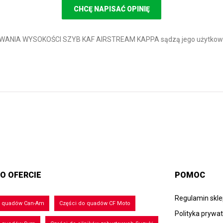
CHCĘ NAPISAĆ OPINIĘ
LOWANIA WYSOKOŚCI SZYB KAF AIRSTREAM KAPPA sądzą jego użytkow
O OFERCIE
POMOC
Regulamin skl
o quadów Can-Am
Części do quadów CF Moto
Polityka prywa