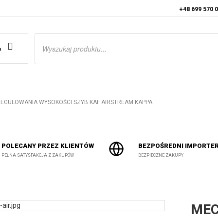
+48 699 570 
Wyszukiwarka
produktów
a
EGULOWANIA WYSOKOŚCI SZYB KAF AIRSTREAM KAPPA
POLECANY PRZEZ KLIENTÓW
BEZPOŚREDNI IMPORTE
PEŁNA SATYSFAKCJA Z ZAKUPÓW
BEZPIECZNE ZAKUPY
MEC