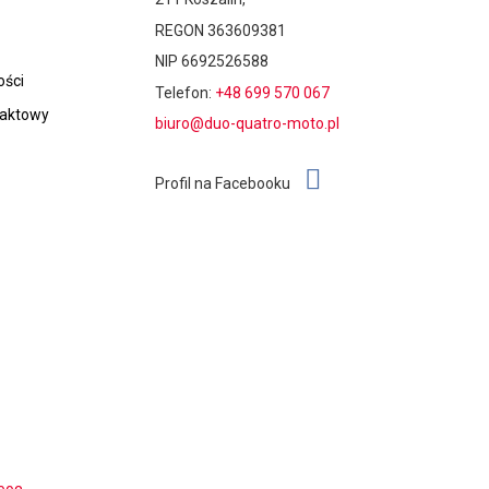
REGON 363609381
NIP 6692526588
ości
Telefon:
+48 699 570 067
taktowy
biuro@duo-quatro-moto.pl
Profil na Facebooku