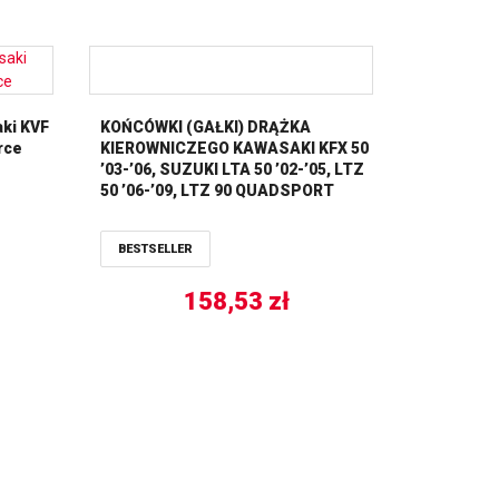
ki KVF
KOŃCÓWKI (GAŁKI) DRĄŻKA
rce
KIEROWNICZEGO KAWASAKI KFX 50
’03-’06, SUZUKI LTA 50 ’02-’05, LTZ
50 ’06-’09, LTZ 90 QUADSPORT
’07-’16 ALL BALLS
BESTSELLER
158,53
zł