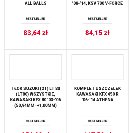
ALL BALLS
’08-’14, KSV 700 V-FORCE
’04-’11, KVF 650 ‘PRAIRIE
’02-’03, KVF 650 BRUT
BESTSELLER
BESTSELLER
FORCE ’05-’11, KVF 700
PRAIRIE ’04-’08, SUZUKI
83,64
zł
LT-V 700 TWIN PEAKS
84,15
zł
’04-’05 NEWFREN
TŁOK SUZUKI (2T) LT 80
KOMPLET USZCZELEK
(LT80) WSZYSTKIE,
KAWASAKI KFX 450 R
KAWASAKI KFX 80 ’03-’06
’06-’14 ATHENA
(50,94MM=+1,00MM)
WOSSNER
BESTSELLER
BESTSELLER