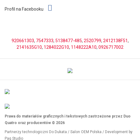
Profil na Facebooku
920661303
,
7547333
,
5138477-485
,
2520799
,
2412138F51
,
2141635G10
,
1284022G10
,
1148222A10
,
0926717002
Prawa do materiałów graficznych i tekstowych zastrzeżone przez Duo
Quatro oraz producentów © 2026
Partnerzy technologiczni
Do Dukata
/
Salon OEM Polska
/ Development by
Paq Studio