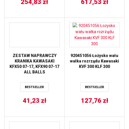
254,83
zł
617,53
zł
ZESTAW NAPRAWCZY
920451056 Łożysko wału
KRANIKA KAWASAKI
wałka rozrządu Kawasaki
KFX50 07-17, KFX90 07-17
KVF 300 KLF 300
ALL BALLS
BESTSELLER
BESTSELLER
41,23
zł
127,76
zł