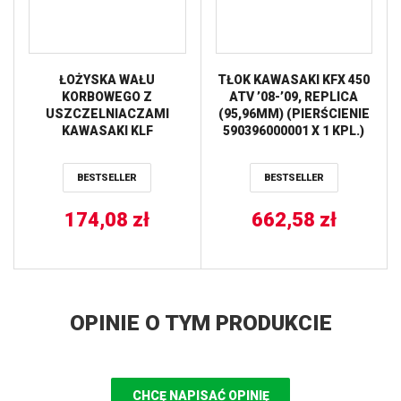
ŁOŻYSKA WAŁU
TŁOK KAWASAKI KFX 450
KORBOWEGO Z
ATV ’08-’09, REPLICA
USZCZELNIACZAMI
(95,96MM) (PIERŚCIENIE
KAWASAKI KLF
590396000001 X 1 KPL.)
220/250/300, SUZUKI
VERTEX
DR250, YAMAHA XT350
BESTSELLER
BESTSELLER
’85-’00 ALL BALLS
174,08
zł
662,58
zł
OPINIE O TYM PRODUKCIE
CHCĘ NAPISAĆ OPINIĘ