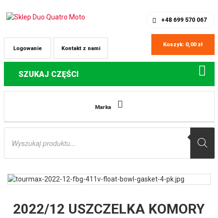
SKLEP Z CZĘŚCIAMI DO QUADÓW
REJESTRACJA
+48 699 570 067
Koszyk:
0,00
zł
Logowanie
Kontakt z nami
SZUKAJ CZĘŚCI
Strona główna
Części do quadów Kawasaki
2022/12 USZCZELKA
Marka
KOMORY PŁYWAKOWEJ GAŹNIKA KAWASAKI W 650 ’99-’06, VN 800 VULCAN
’95-’05, VN 1500 ’96-’01, KVF 360 PRAIRIE ’03-’11, KLF 400 ‘BAYOU ’93-’99, KVF
Wyszukiwarka
400 PRAIRIE ’97-’02 (4 SZT.) (MADE IN JAPAN) – ZASTĘPUJE FBG-411
produktów
TOURMAX
2022/12 USZCZELKA KOMORY