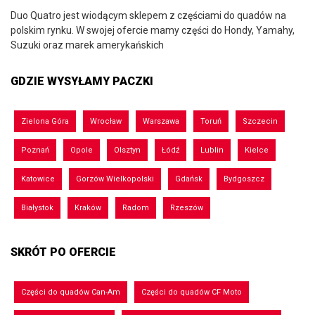
Duo Quatro jest wiodącym sklepem z częściami do quadów na
polskim rynku. W swojej ofercie mamy części do Hondy, Yamahy,
Suzuki oraz marek amerykańskich
GDZIE WYSYŁAMY PACZKI
Zielona Góra
Wrocław
Warszawa
Toruń
Szczecin
Poznań
Opole
Olsztyn
Łódź
Lublin
Kielce
Katowice
Gorzów Wielkopolski
Gdańsk
Bydgoszcz
Białystok
Kraków
Radom
Rzeszów
SKRÓT PO OFERCIE
Części do quadów Can-Am
Części do quadów CF Moto