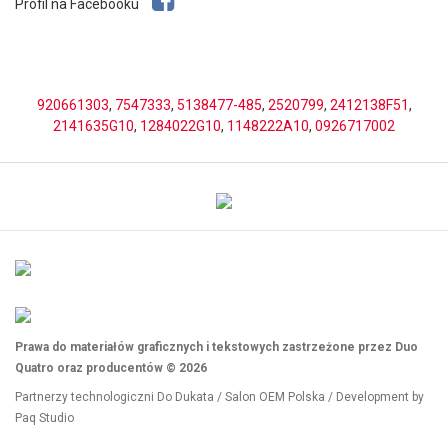
Profil na Facebooku
920661303
,
7547333
,
5138477-485
,
2520799
,
2412138F51
,
2141635G10
,
1284022G10
,
1148222A10
,
0926717002
Prawa do materiałów graficznych i tekstowych zastrzeżone przez Duo
Quatro oraz producentów © 2026
Partnerzy technologiczni
Do Dukata
/
Salon OEM Polska
/ Development by
Paq Studio