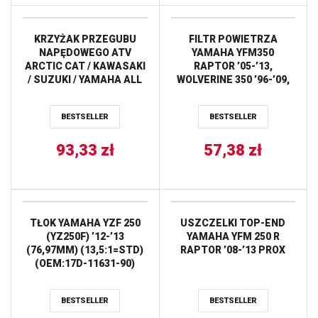
KRZYŻAK PRZEGUBU
FILTR POWIETRZA
NAPĘDOWEGO ATV
YAMAHA YFM350
ARCTIC CAT / KAWASAKI
RAPTOR ’05-’13,
/ SUZUKI / YAMAHA ALL
WOLVERINE 350 ’96-’09,
BALLS
WARRIOR 350 ’89-’04,
YFM600 GRIZZLY ’98-’01,
BESTSELLER
BESTSELLER
YFM660 GRIZZLY ’02-’08
HIFLO
93,33
zł
57,38
zł
TŁOK YAMAHA YZF 250
USZCZELKI TOP-END
(YZ250F) ’12-’13
YAMAHA YFM 250 R
(76,97MM) (13,5:1=STD)
RAPTOR ’08-’13 PROX
(OEM:17D-11631-90)
PROX
BESTSELLER
BESTSELLER