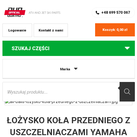
SKLEP Z CZĘŚCIAMI DO QUADÓW
REJESTRACJA
+48 699 570 067
Koszyk:
0,00
zł
Logowanie
Kontakt z nami
SZUKAJ CZĘŚCI
Strona główna
Części do quadów Yamaha
ŁOŻYSKO KOŁA
Marka
PRZEDNIEGO Z USZCZELNIACZAMI YAMAHA YFM 250 BEARTRACKER ’99-’00
ALL BALLS
Wyszukiwarka
produktów
ŁOŻYSKO KOŁA PRZEDNIEGO Z
USZCZELNIACZAMI YAMAHA