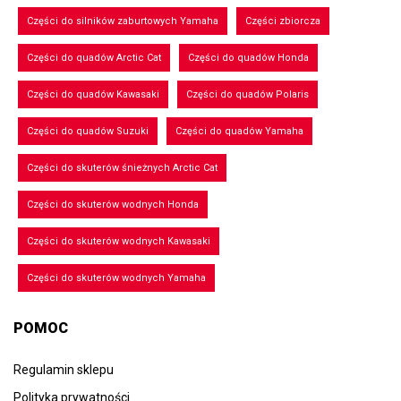
Części do silników zaburtowych Yamaha
Części zbiorcza
Części do quadów Arctic Cat
Części do quadów Honda
Części do quadów Kawasaki
Części do quadów Polaris
Części do quadów Suzuki
Części do quadów Yamaha
Części do skuterów śnieżnych Arctic Cat
Części do skuterów wodnych Honda
Części do skuterów wodnych Kawasaki
Części do skuterów wodnych Yamaha
POMOC
Regulamin sklepu
Polityka prywatności