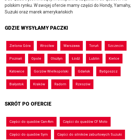
polskim rynku. W swojej ofercie mamy części do Hondy, Yamahy,
Suzuki oraz marek amerykańskich
GDZIE WYSYŁAMY PACZKI
Zielona Góra
Wrocław
Warszawa
Toruń
Szczecin
Poznań
Opole
Olsztyn
Łódź
Lublin
Kielce
Katowice
Gorzów Wielkopolski
Gdańsk
Bydgoszcz
Białystok
Kraków
Radom
Rzeszów
SKRÓT PO OFERCIE
Części do quadów Can-Am
Części do quadów CF Moto
Części do quadów Sym
Części do silników zaburtowych Suzuki