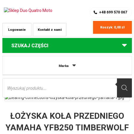
SKLEP Z CZĘŚCIAMI DO QUADÓW
REJESTRACJA
+48 699 570 067
Koszyk:
0,00
zł
Logowanie
Kontakt z nami
SZUKAJ CZĘŚCI
Strona główna
Części do quadów Yamaha
ŁOŻYSKA KOŁA
Marka
PRZEDNIEGO YAMAHA YFB250 TIMBERWOLF ’92-’94, YFS200 BLASTER ’88-’02
(25-1048) BEARING CONNECTIONS
Wyszukiwarka
produktów
ŁOŻYSKA KOŁA PRZEDNIEGO
YAMAHA YFB250 TIMBERWOLF