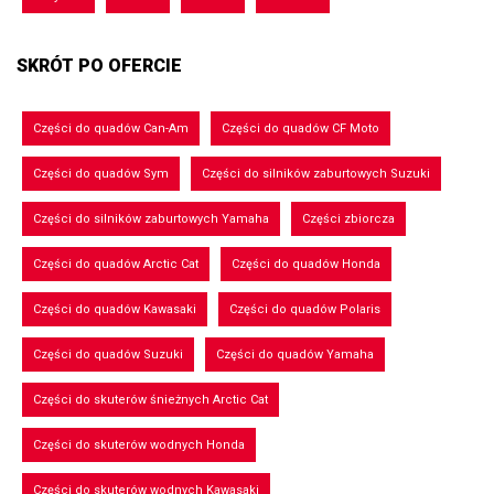
SKRÓT PO OFERCIE
Części do quadów Can-Am
Części do quadów CF Moto
Części do quadów Sym
Części do silników zaburtowych Suzuki
Części do silników zaburtowych Yamaha
Części zbiorcza
Części do quadów Arctic Cat
Części do quadów Honda
Części do quadów Kawasaki
Części do quadów Polaris
Części do quadów Suzuki
Części do quadów Yamaha
Części do skuterów śnieżnych Arctic Cat
Części do skuterów wodnych Honda
Części do skuterów wodnych Kawasaki