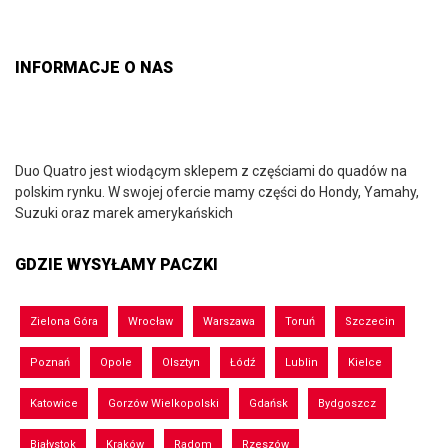
INFORMACJE O NAS
Duo Quatro jest wiodącym sklepem z częściami do quadów na
polskim rynku. W swojej ofercie mamy części do Hondy, Yamahy,
Suzuki oraz marek amerykańskich
GDZIE WYSYŁAMY PACZKI
Zielona Góra
Wrocław
Warszawa
Toruń
Szczecin
Poznań
Opole
Olsztyn
Łódź
Lublin
Kielce
Katowice
Gorzów Wielkopolski
Gdańsk
Bydgoszcz
Białystok
Kraków
Radom
Rzeszów