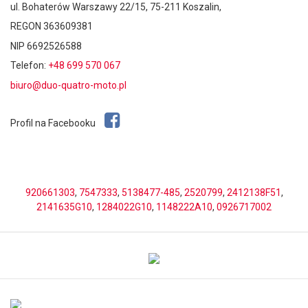
ul. Bohaterów Warszawy 22/15, 75-211 Koszalin,
REGON 363609381
NIP 6692526588
Telefon:
+48 699 570 067
biuro@duo-quatro-moto.pl
Profil na Facebooku
920661303
,
7547333
,
5138477-485
,
2520799
,
2412138F51
,
2141635G10
,
1284022G10
,
1148222A10
,
0926717002