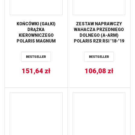
KOŃCÓWKI (GAŁKI)
ZESTAW NAPRAWCZY
DRĄŻKA
WAHACZA PRZEDNIEGO
KIEROWNICZEGO
DOLNEGO (A-ARM)
POLARIS MAGNUM
POLARIS RZR RSI ’18-’19
325/330/425/500,
ALL BALLS
SPORTSMAN
BESTSELLER
BESTSELLER
400/500/600/700/800 (51-
1021) PROX
151,64
zł
106,08
zł