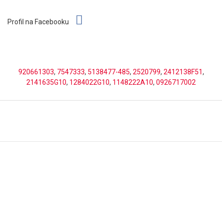
Profil na Facebooku
920661303
,
7547333
,
5138477-485
,
2520799
,
2412138F51
,
2141635G10
,
1284022G10
,
1148222A10
,
0926717002