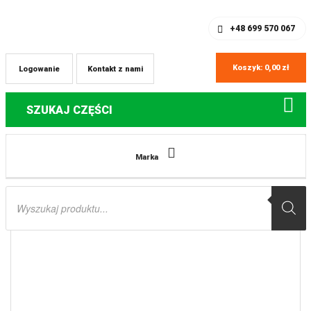
SKLEP Z CZĘŚCIAMI DO QUADÓW
REJESTRACJA
+48 699 570 067
Koszyk:
0,00
zł
Logowanie
Kontakt z nami
SZUKAJ CZĘŚCI
Strona główna
Części do quadów Polaris
ŁOŻYSKA WAŁU
Marka
KORBOWEGO Z USZCZELNIACZAMI POLARIS SPORTSMAN 400/500, MAGNUM
425/500 ALL BALLS
Wyszukiwarka
produktów