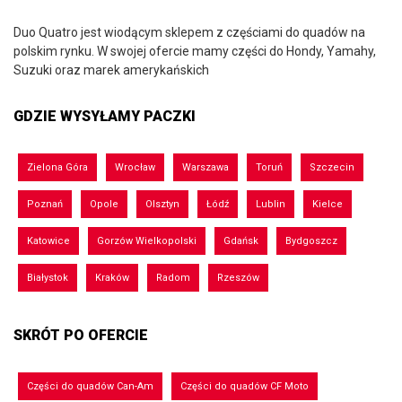
Duo Quatro jest wiodącym sklepem z częściami do quadów na
polskim rynku. W swojej ofercie mamy części do Hondy, Yamahy,
Suzuki oraz marek amerykańskich
GDZIE WYSYŁAMY PACZKI
Zielona Góra
Wrocław
Warszawa
Toruń
Szczecin
Poznań
Opole
Olsztyn
Łódź
Lublin
Kielce
Katowice
Gorzów Wielkopolski
Gdańsk
Bydgoszcz
Białystok
Kraków
Radom
Rzeszów
SKRÓT PO OFERCIE
Części do quadów Can-Am
Części do quadów CF Moto