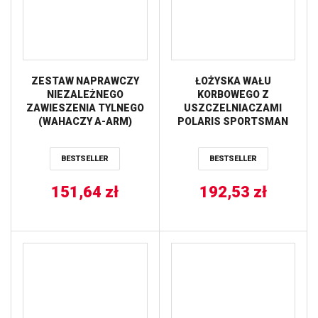
ZESTAW NAPRAWCZY
ŁOŻYSKA WAŁU
NIEZALEŻNEGO
KORBOWEGO Z
ZAWIESZENIA TYLNEGO
USZCZELNIACZAMI
(WAHACZY A-ARM)
POLARIS SPORTSMAN
POLARIS SPORTSMAN
400/500, MAGNUM
300 4X4 ’08-’10,
425/500 ALL BALLS
BESTSELLER
BESTSELLER
SPORTSMAN 400 HO 4X4
’09-’10 ALL BALLS
151,64
zł
192,53
zł