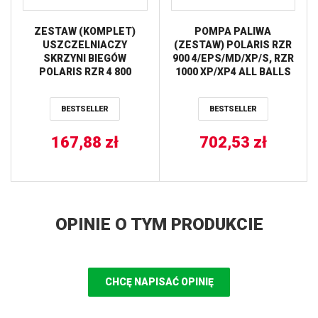
ZESTAW (KOMPLET)
POMPA PALIWA
USZCZELNIACZY
(ZESTAW) POLARIS RZR
SKRZYNI BIEGÓW
900 4/EPS/MD/XP/S, RZR
POLARIS RZR 4 800
1000 XP/XP4 ALL BALLS
’10-’14, RZR 800 ’08-’14,
RZR S 800 ’09-’14 ALL
BESTSELLER
BESTSELLER
BALLS
167,88
zł
702,53
zł
OPINIE O TYM PRODUKCIE
CHCĘ NAPISAĆ OPINIĘ