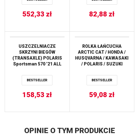
552,33
zł
82,88
zł
USZCZELNIACZE
ROLKA ŁAŃCUCHA
SKRZYNI BIEGÓW
ARCTIC CAT / HONDA /
(TRANSAXLE) POLARIS
HUSQVARNA / KAWASAKI
Sportsman 570 ’21 ALL
/ POLARIS / SUZUKI
BALLS
(34/8MM) (SZER.28MM)
ALL BALLS
BESTSELLER
BESTSELLER
158,53
zł
59,08
zł
OPINIE O TYM PRODUKCIE