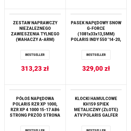
ZESTAW NAPRAWCZY
PASEK NAPĘDOWY SNOW
NIEZALEŻNEGO
G-FORCE
ZAWIESZENIA TYLNEGO
(1081x33x13,5MM)
(WAHACZY A-ARM)
POLARIS INDY 550 ’14-20,
POLARIS SPORTSMAN
VOYAGEUR 550 ’17-20,
570 EPS 18 ALL BALLS
(28G4168) GATES
BESTSELLER
BESTSELLER
313,23
zł
329,00
zł
PÓŁOŚ NAPĘDOWA
KLOCKI HAMULCOWE
POLARIS RZR XP 1000,
KH159 SPIEK
RZR XP 4 1000 15-17 AB6
METALICZNY (ZŁOTE)
STRONG PRZÓD STRONA
ATV POLARIS GALFER
LEWA PRAWA ALL BALLS
BESTSELLER
BESTSELLER