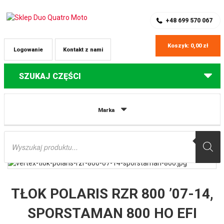
SKLEP Z CZĘŚCIAMI DO QUADÓW
REJESTRACJA
+48 699 570 067
Koszyk:
0,00
zł
Logowanie
Kontakt z nami
SZUKAJ CZĘŚCI
Strona główna
Części do quadów Polaris
TŁOK POLARIS RZR 800 ’07-
Marka
14, SPORSTAMAN 800 HO EFI REPLICA ’08-09 10,2:1 (79,95MM) (PIERŚCIENIE
590380000001 X 1 KPL.) VERTEX
Wyszukiwarka
produktów
TŁOK POLARIS RZR 800 ’07-14,
SPORSTAMAN 800 HO EFI