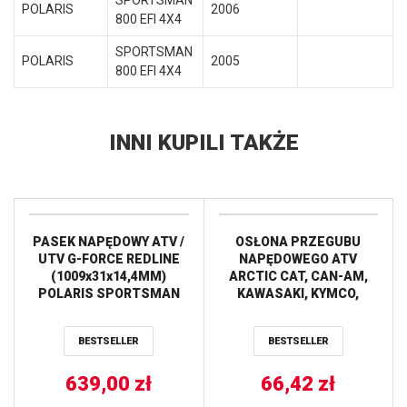
SPORTSMAN
POLARIS
2006
800 EFI 4X4
SPORTSMAN
POLARIS
2005
800 EFI 4X4
INNI KUPILI TAKŻE
PASEK NAPĘDOWY ATV /
OSŁONA PRZEGUBU
UTV G-FORCE REDLINE
NAPĘDOWEGO ATV
(1009x31x14,4MM)
ARCTIC CAT, CAN-AM,
POLARIS SPORTSMAN
KAWASAKI, KYMCO,
850/1000 ’14-21,
SUZUKI, POLARIS,
SCRAMBLER 850/1000
YAMAHA ALL BALLS
BESTSELLER
BESTSELLER
’14-21, (23R3856) GATES
639,00
zł
66,42
zł