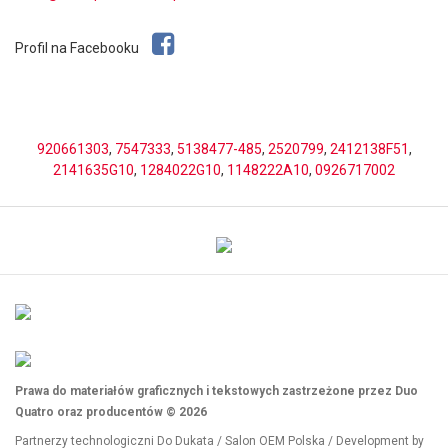
Profil na Facebooku
920661303
,
7547333
,
5138477-485
,
2520799
,
2412138F51
,
2141635G10
,
1284022G10
,
1148222A10
,
0926717002
Prawa do materiałów graficznych i tekstowych zastrzeżone przez Duo
Quatro oraz producentów © 2026
Partnerzy technologiczni
Do Dukata
/
Salon OEM Polska
/ Development by