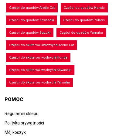
Części do quadów Arctic Cat
Części do quadów Honda
Części do quadów Kawasaki
Części do quadów Polaris
Części do quadów Suzuki
Części do quadów Yamaha
Części do skuterów śnieżnych Arctic Cat
Części do skuterów wodnych Honda
Części do skuterów wodnych Kawasaki
Części do skuterów wodnych Yamaha
POMOC
Regulamin sklepu
Polityka prywatności
Mój koszyk