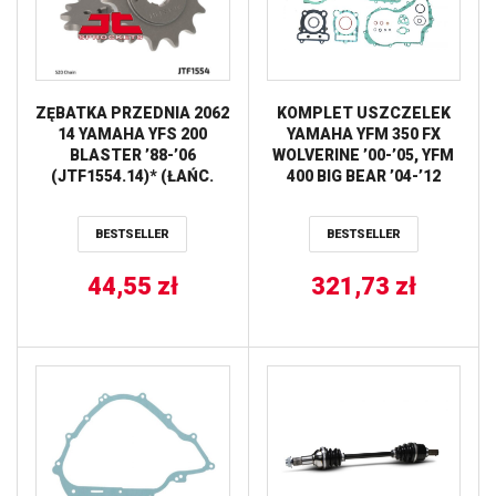
ZĘBATKA PRZEDNIA 2062
KOMPLET USZCZELEK
14 YAMAHA YFS 200
YAMAHA YFM 350 FX
BLASTER ’88-’06
WOLVERINE ’00-’05, YFM
(JTF1554.14)* (ŁAŃC.
400 BIG BEAR ’04-’12
520) JT
ATHENA
BESTSELLER
BESTSELLER
44,55
zł
321,73
zł