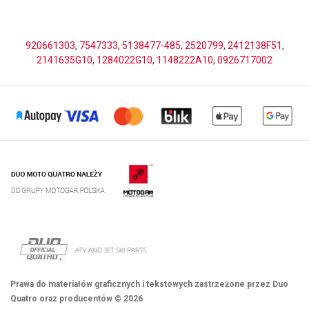
920661303
,
7547333
,
5138477-485
,
2520799
,
2412138F51
,
2141635G10
,
1284022G10
,
1148222A10
,
0926717002
Prawa do materiałów graficznych i tekstowych zastrzeżone przez Duo
Quatro oraz producentów © 2026