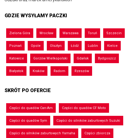
GDZIE WYSYŁAMY PACZKI
Zielona Góra
Wrocław
Warszawa
Toruń
Szczecin
Poznań
Opole
Olsztyn
Łódź
Lublin
Kielce
Katowice
Gorzów Wielkopolski
Gdańsk
Bydgoszcz
Białystok
Kraków
Radom
Rzeszów
SKRÓT PO OFERCIE
Części do quadów Can-Am
Części do quadów CF Moto
Części do quadów Sym
Części do silników zaburtowych Suzuki
Części do silników zaburtowych Yamaha
Części zbiorcza