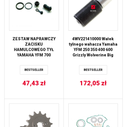
ZESTAW NAPRAWCZY
4WV221410000 Wałek
ZACISKU
tylnego wahacza Yamaha
HAMULCOWEGO TYŁ
YFM 250 350 400 600
YAMAHA YFM 700
Grizzly Wolverine Big
RAPTOR ’06-12, RHINO
Bear
450 ’06-09, 660 ’04-07
BESTSELLER
BESTSELLER
TOURMAX
47,43
zł
172,05
zł