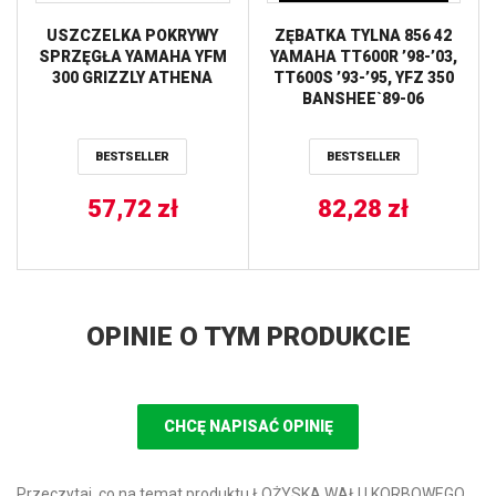
USZCZELKA POKRYWY
ZĘBATKA TYLNA 856 42
SPRZĘGŁA YAMAHA YFM
YAMAHA TT600R ’98-’03,
300 GRIZZLY ATHENA
TT600S ’93-’95, YFZ 350
BANSHEE`89-06
(85642JT) (ŁAŃC. 520) JT
BESTSELLER
BESTSELLER
57,72
zł
82,28
zł
OPINIE O TYM PRODUKCIE
CHCĘ NAPISAĆ OPINIĘ
Przeczytaj, co na temat produktu ŁOŻYSKA WAŁU KORBOWEGO