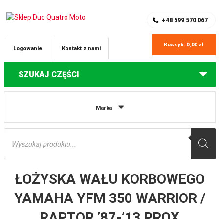
SKLEP Z CZĘŚCIAMI DO QUADÓW
REJESTRACJA
+48 699 570 067
Koszyk:
0,00
zł
Logowanie
Kontakt z nami
SZUKAJ CZĘŚCI
Strona główna
Części do quadów Yamaha
ŁOŻYSKA WAŁU
Marka
KORBOWEGO YAMAHA YFM 350 WARRIOR / RAPTOR ’87-’13 PROX
Wyszukiwarka
produktów
ŁOŻYSKA WAŁU KORBOWEGO
YAMAHA YFM 350 WARRIOR /
RAPTOR ’87-’13 PROX