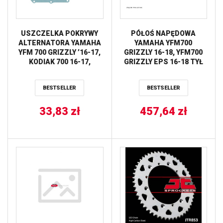
USZCZELKA POKRYWY
PÓŁOŚ NAPĘDOWA
ALTERNATORA YAMAHA
YAMAHA YFM700
YFM 700 GRIZZLY ’16-17,
GRIZZLY 16-18, YFM700
KODIAK 700 16-17,
GRIZZLY EPS 16-18 TYŁ
WOLVERINE 700 16-17
STRONA LEWA / PRAWA
ATHENA
ALL BALLS
BESTSELLER
BESTSELLER
33,83
zł
457,64
zł