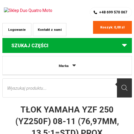
SKLEP Z CZĘŚCIAMI DO QUADÓW
REJESTRACJA
+48 699 570 067
Koszyk:
0,00
zł
Logowanie
Kontakt z nami
SZUKAJ CZĘŚCI
Strona główna
Części do quadów Yamaha
TŁOK YAMAHA YZF 250
Marka
(YZ250F) 08-11 (76,97MM, 13,5:1=STD) PROX
Wyszukiwarka
produktów
TŁOK YAMAHA YZF 250
(YZ250F) 08-11 (76,97MM,
13,5:1=STD) PROX