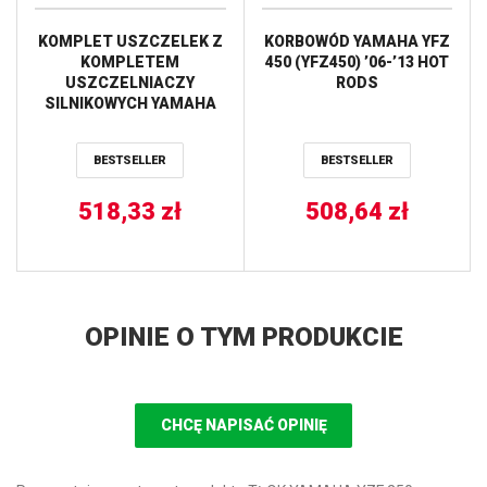
KOMPLET USZCZELEK Z
KORBOWÓD YAMAHA YFZ
KOMPLETEM
450 (YFZ450) ’06-’13 HOT
USZCZELNIACZY
RODS
SILNIKOWYCH YAMAHA
YFM 700 RAPTOR 15-17
PROX
BESTSELLER
BESTSELLER
518,33
zł
508,64
zł
OPINIE O TYM PRODUKCIE
CHCĘ NAPISAĆ OPINIĘ