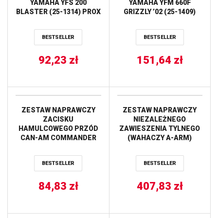
YAMAHA YFS 200
YAMAHA YFM 660F
BLASTER (25-1314) PROX
GRIZZLY ’02 (25-1409)
PROX
BESTSELLER
BESTSELLER
92,23
zł
151,64
zł
ZESTAW NAPRAWCZY
ZESTAW NAPRAWCZY
ZACISKU
NIEZALEŻNEGO
HAMULCOWEGO PRZÓD
ZAWIESZENIA TYLNEGO
CAN-AM COMMANDER
(WAHACZY A-ARM)
1000/800, MAVERICK
YAMAHA YFM
1000, YAMAHA VIKING 700
400/450/550/600/660/700
BESTSELLER
BESTSELLER
ALL BALLS
PROX
84,83
zł
407,83
zł