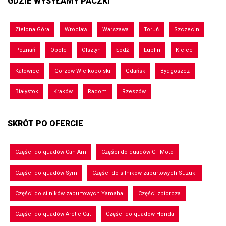
GDZIE WYSYŁAMY PACZKI
Zielona Góra
Wrocław
Warszawa
Toruń
Szczecin
Poznań
Opole
Olsztyn
Łódź
Lublin
Kielce
Katowice
Gorzów Wielkopolski
Gdańsk
Bydgoszcz
Białystok
Kraków
Radom
Rzeszów
SKRÓT PO OFERCIE
Części do quadów Can-Am
Części do quadów CF Moto
Części do quadów Sym
Części do silników zaburtowych Suzuki
Części do silników zaburtowych Yamaha
Części zbiorcza
Części do quadów Arctic Cat
Części do quadów Honda