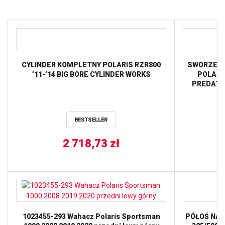
CYLINDER KOMPLETNY POLARIS RZR800
SWORZEŃ 
’11-’14 BIG BORE CYLINDER WORKS
POLARIS
PREDATOR
BESTSELLER
2 718,73
zł
1023455-293 Wahacz Polaris Sportsman
PÓŁOŚ NAP