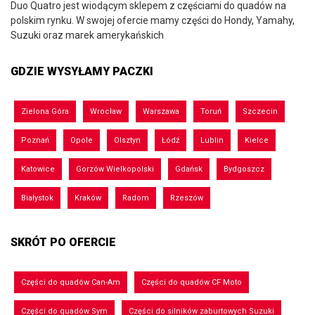
Duo Quatro jest wiodącym sklepem z częściami do quadów na
polskim rynku. W swojej ofercie mamy części do Hondy, Yamahy,
Suzuki oraz marek amerykańskich
GDZIE WYSYŁAMY PACZKI
Zielona Góra
Wrocław
Warszawa
Toruń
Szczecin
Poznań
Opole
Olsztyn
Łódź
Lublin
Kielce
Katowice
Gorzów Wielkopolski
Gdańsk
Bydgoszcz
Białystok
Kraków
Radom
Rzeszów
SKRÓT PO OFERCIE
Części do quadów Can-Am
Części do quadów CF Moto
Części do quadów Sym
Części do silników zaburtowych Suzuki