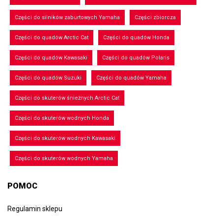
Części do silników zaburtowych Yamaha
Części zbiorcza
Części do quadów Arctic Cat
Części do quadów Honda
Części do quadów Kawasaki
Części do quadów Polaris
Części do quadów Suzuki
Części do quadów Yamaha
Części do skuterów śnieżnych Arctic Cat
Części do skuterów wodnych Honda
Części do skuterów wodnych Kawasaki
Części do skuterów wodnych Yamaha
POMOC
Regulamin sklepu