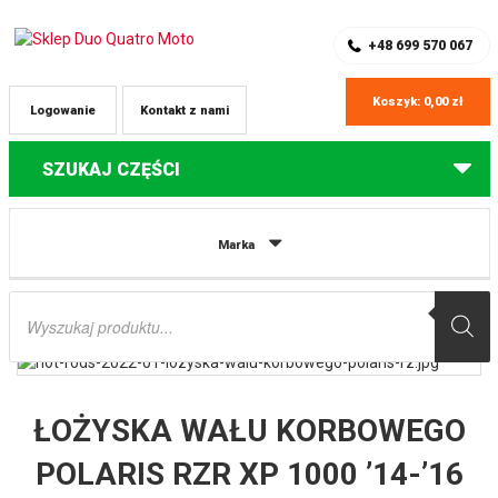
SKLEP Z CZĘŚCIAMI DO QUADÓW
REJESTRACJA
+48 699 570 067
Koszyk:
0,00
zł
Logowanie
Kontakt z nami
SZUKAJ CZĘŚCI
Strona główna
Części do quadów Polaris
ŁOŻYSKA WAŁU
Marka
KORBOWEGO POLARIS RZR XP 1000 ’14-’16 (PANEWKI + USZCZELNIACZ) HOT
RODS
Wyszukiwarka
produktów
ŁOŻYSKA WAŁU KORBOWEGO
POLARIS RZR XP 1000 ’14-’16