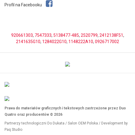
Profil na Facebooku
920661303
,
7547333
,
5138477-485
,
2520799
,
2412138F51
,
2141635G10
,
1284022G10
,
1148222A10
,
0926717002
Prawa do materiałów graficznych i tekstowych zastrzeżone przez Duo
Quatro oraz producentów © 2026
Partnerzy technologiczni
Do Dukata
/
Salon OEM Polska
/ Development by
Paq Studio