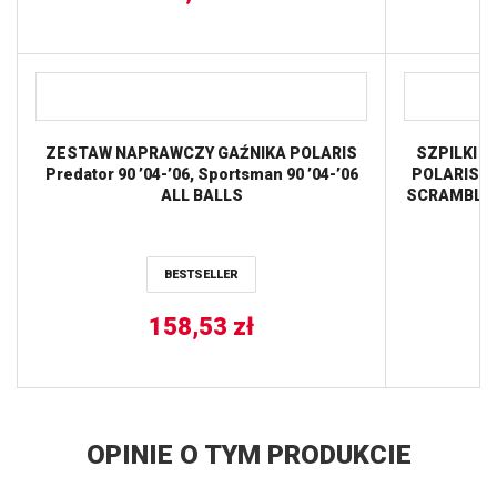
ZESTAW NAPRAWCZY GAŹNIKA POLARIS
SZPILKI I
Predator 90 ’04-’06, Sportsman 90 ’04-’06
POLARIS S
ALL BALLS
SCRAMBLER 
BESTSELLER
158,53
zł
OPINIE O TYM PRODUKCIE