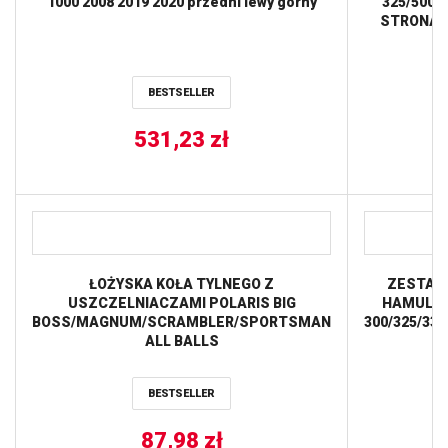
1000 2008 2019 2020 przedni lewy górny
325/5005
STRONA 
BESTSELLER
531,23
zł
ŁOŻYSKA KOŁA TYLNEGO Z
ZESTAW
USZCZELNIACZAMI POLARIS BIG
HAMULCO
BOSS/MAGNUM/SCRAMBLER/SPORTSMAN
300/325/330
ALL BALLS
BESTSELLER
87,98
zł