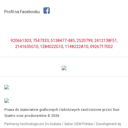
Profil na Facebooku
920661303
,
7547333
,
5138477-485
,
2520799
,
2412138F51
,
2141635G10
,
1284022G10
,
1148222A10
,
0926717002
Prawa do materiałów graficznych i tekstowych zastrzeżone przez Duo
Quatro oraz producentów © 2026
Partnerzy technologiczni
Do Dukata
/
Salon OEM Polska
/ Development by