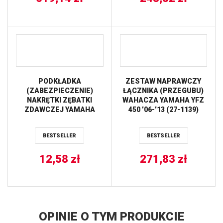
PODKŁADKA
ZESTAW NAPRAWCZY
(ZABEZPIECZENIE)
ŁĄCZNIKA (PRZEGUBU)
NAKRĘTKI ZĘBATKI
WAHACZA YAMAHA YFZ
ZDAWCZEJ YAMAHA
450 ’06-’13 (27-1139)
YZF400/426/450
PROX
’98-’12,YZ250
BESTSELLER
BESTSELLER
’99-’12,YZF450
’04-’09,KXF450 ’06-12
(JEDNA SZTUKA) ALL
12,58
zł
271,83
zł
BALLS
OPINIE O TYM PRODUKCIE