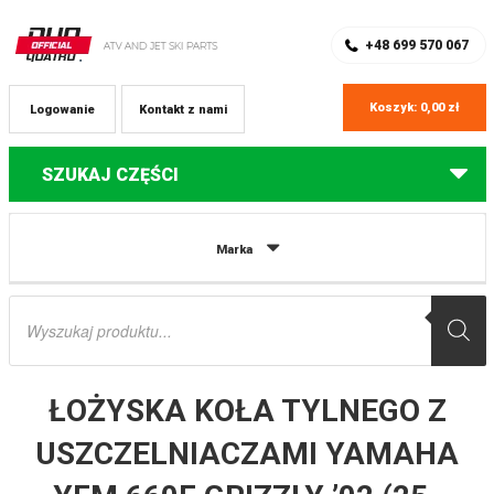
SKLEP Z CZĘŚCIAMI DO QUADÓW
REJESTRACJA
+48 699 570 067
Koszyk:
0,00
zł
Logowanie
Kontakt z nami
SZUKAJ CZĘŚCI
Strona główna
Części do quadów Yamaha
ŁOŻYSKA KOŁA TYLNEGO Z
Marka
USZCZELNIACZAMI YAMAHA YFM 660F GRIZZLY ’02 (25-1409) PROX
Wyszukiwarka
produktów
ŁOŻYSKA KOŁA TYLNEGO Z
USZCZELNIACZAMI YAMAHA