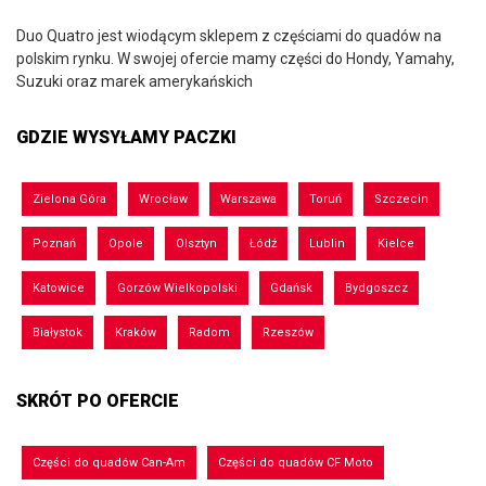
Duo Quatro jest wiodącym sklepem z częściami do quadów na
polskim rynku. W swojej ofercie mamy części do Hondy, Yamahy,
Suzuki oraz marek amerykańskich
GDZIE WYSYŁAMY PACZKI
Zielona Góra
Wrocław
Warszawa
Toruń
Szczecin
Poznań
Opole
Olsztyn
Łódź
Lublin
Kielce
Katowice
Gorzów Wielkopolski
Gdańsk
Bydgoszcz
Białystok
Kraków
Radom
Rzeszów
SKRÓT PO OFERCIE
Części do quadów Can-Am
Części do quadów CF Moto