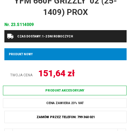
YFM 660F GRIZZLY ’02 (25-
1409) PROX
Nr.
23.S114009
CZAS DOSTAWY: 1-2 DNI ROBOCZYCH
PRODUKT NOWY
151,64
zł
TWOJA CENA
PRODUKT AKCESORYJNY
CENA ZAWIERA 23% VAT
ZAMÓW PRZEZ TELEFON: 799 360 021