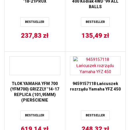
’18-21PROX
400 Kodiak 4WD ’99 ALL
BALLS
BESTSELLER
BESTSELLER
237,83
zł
135,49
zł
TŁOK YAMAHA YFM 700
9459157118 Łańcuszek
(YFM700) GRIZZLY ’14-17
rozrządu Yamaha YFZ 450
REPLICA (101,95MM)
(PIERŚCIENIE
590310200002 X 1 KPL.)
VERTEX
BESTSELLER
BESTSELLER
619,14
zł
248,32
zł