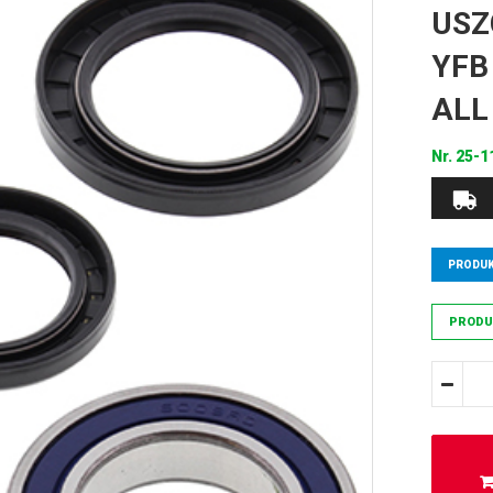
USZ
YFB
ALL
Nr.
25-1
PRODUK
PRODU