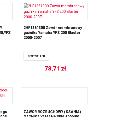
Y
2HF1361300 Zawór membranowy
20,YFZ
gaźnika Yamaha YFS 200 Blaster
2000-2007
BESTSELLER
78,71
zł
iegu
ZAWÓR ROZRUCHOWY (SSANIA)
700R
GAŹNIKA YAMAHA YFM 400/450