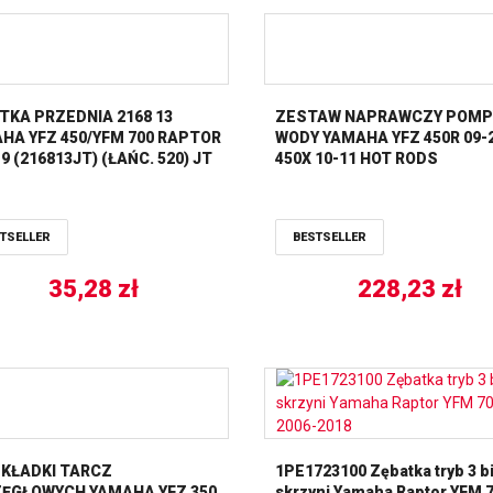
TKA PRZEDNIA 2168 13
ZESTAW NAPRAWCZY POMP
HA YFZ 450/YFM 700 RAPTOR
WODY YAMAHA YFZ 450R 09-
19 (216813JT) (ŁAŃC. 520) JT
450X 10-11 HOT RODS
TSELLER
BESTSELLER
35,28
zł
228,23
zł
KŁADKI TARCZ
1PE1723100 Zębatka tryb 3 b
ĘGŁOWYCH YAMAHA YFZ 350
skrzyni Yamaha Raptor YFM 