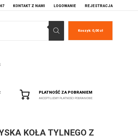
067
KONTAKT Z NAMI
LOGOWANIE
REJESTRACJA
Koszyk:
0,00
zł
S
R
PŁATNOŚĆ ZA POBRANIEM
AKCEPTUJEMY PŁATNOŚCI POBRANIOWE
YSKA KOŁA TYLNEGO Z