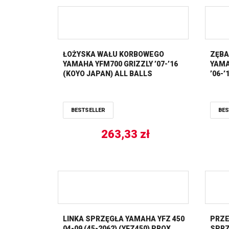
ŁOŻYSKA WAŁU KORBOWEGO
ZĘBA
YAMAHA YFM700 GRIZZLY ’07-’16
YAMA
(KOYO JAPAN) ALL BALLS
’06-’
BESTSELLER
BES
263,33
zł
LINKA SPRZĘGŁA YAMAHA YFZ 450
PRZE
04-09 (45-2062) (YFZ450) PROX
SPRZ