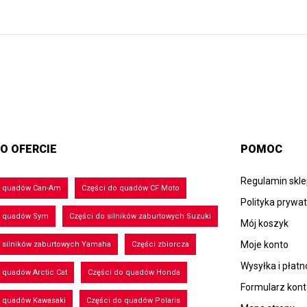
O OFERCIE
POMOC
Regulamin skl
o quadów Can-Am
Części do quadów CF Moto
Polityka prywa
o quadów Sym
Części do silników zaburtowych Suzuki
Mój koszyk
Moje konto
 silników zaburtowych Yamaha
Części zbiorcza
Wysyłka i płatn
 quadów Arctic Cat
Części do quadów Honda
Formularz kon
o quadów Kawasaki
Części do quadów Polaris