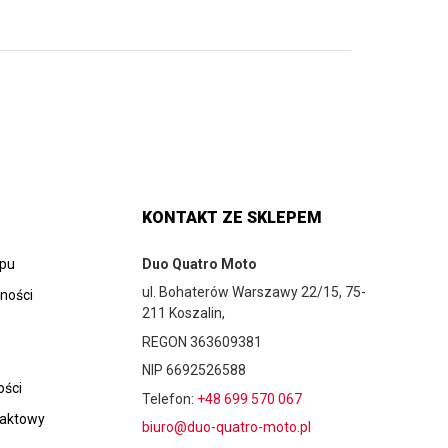
KONTAKT ZE SKLEPEM
epu
Duo Quatro Moto
ul. Bohaterów Warszawy 22/15, 75-
tności
211 Koszalin,
REGON 363609381
NIP 6692526588
ości
Telefon:
+48 699 570 067
taktowy
biuro@duo-quatro-moto.pl