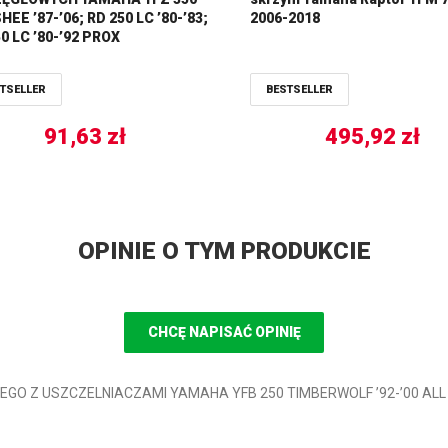
EE ’87-’06; RD 250 LC ’80-’83;
2006-2018
0 LC ’80-’92 PROX
TSELLER
BESTSELLER
91,63
zł
495,92
zł
OPINIE O TYM PRODUKCIE
CHCĘ NAPISAĆ OPINIĘ
LNEGO Z USZCZELNIACZAMI YAMAHA YFB 250 TIMBERWOLF ’92-’00 ALL 