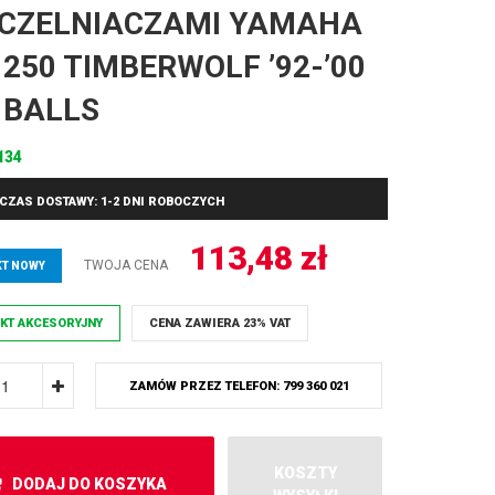
CZELNIACZAMI YAMAHA
 250 TIMBERWOLF ’92-’00
 BALLS
134
CZAS DOSTAWY: 1-2 DNI ROBOCZYCH
113,48
zł
TWOJA CENA
T NOWY
KT AKCESORYJNY
CENA ZAWIERA 23% VAT
ZAMÓW PRZEZ TELEFON: 799 360 021
KOSZTY
DODAJ DO KOSZYKA