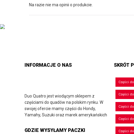
Na razie nie ma opinii o produkcie.
INFORMACJE O NAS
SKRÓT P
Części d
Części d
Duo Quatro jest wiodącym sklepem z
częściami do quadów na polskim rynku. W
Części do
swojej ofercie mamy części do Hondy,
Yamahy, Suzuki oraz marek amerykańskich
Części do
GDZIE WYSYŁAMY PACZKI
Części d