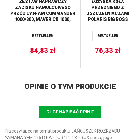
ZESTAW NAPRAWCZY
ŁOŻYSKA KOŁA
ZACISKU HAMULCOWEGO
PRZEDNIEGO Z
PRZÓD CAN-AM COMMANDER
USZCZELNIACZAMI
1000/800, MAVERICK 1000,
POLARIS BIG BOSS
YAMAHA VIKING 700 ALL
250 ’91-’93,
BALLS
SCRAMBLER 500
BESTSELLER
BESTSELLER
’97-’09, TRAIL BOSS
’87-’95, XPLORER
84,83
zł
300 ’96-’99 (25-1008)
76,33
zł
WORX
OPINIE O TYM PRODUKCIE
CHCĘ NAPISAĆ OPINIĘ
Przeczytaj, co na temat produktu ŁAŃCUSZEK ROZRZĄDU
YAMAHA YFM 125 R RAPTOR ’11-13 PROX sądzą jego