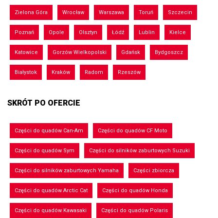
Zielona Góra
Wrocław
Warszawa
Toruń
Szczecin
Poznań
Opole
Olsztyn
Łódź
Lublin
Kielce
Katowice
Gorzów Wielkopolski
Gdańsk
Bydgoszcz
Białystok
Kraków
Radom
Rzeszów
SKRÓT PO OFERCIE
Części do quadów Can-Am
Części do quadów CF Moto
Części do quadów Sym
Części do silników zaburtowych Suzuki
Części do silników zaburtowych Yamaha
Części zbiorcza
Części do quadów Arctic Cat
Części do quadów Honda
Części do quadów Kawasaki
Części do quadów Polaris