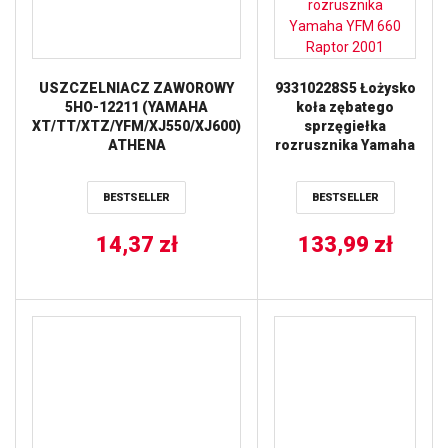
USZCZELNIACZ ZAWOROWY
93310228S5 Łożysko
5HO-12211 (YAMAHA
koła zębatego
XT/TT/XTZ/YFM/XJ550/XJ600)
sprzęgiełka
ATHENA
rozrusznika Yamaha
YFM 660 Raptor 2001
BESTSELLER
BESTSELLER
14,37
zł
133,99
zł