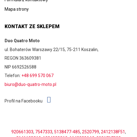
Mapa strony
KONTAKT ZE SKLEPEM
Duo Quatro Moto
ul. Bohaterów Warszawy 22/15, 75-211 Koszalin,
REGON 363609381
NIP 6692526588
Telefon:
+48 699 570 067
biuro@duo-quatro-moto.pl
Profil na Facebooku
920661303
,
7547333
,
5138477-485
,
2520799
,
2412138F51
,