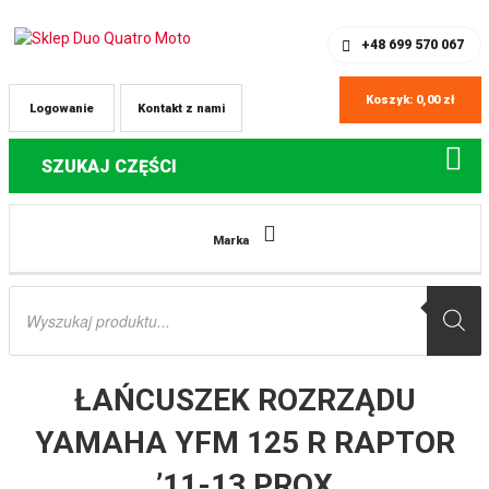
SKLEP Z CZĘŚCIAMI DO QUADÓW
REJESTRACJA
+48 699 570 067
Koszyk:
0,00
zł
Logowanie
Kontakt z nami
SZUKAJ CZĘŚCI
Strona główna
Części do quadów Yamaha
ŁAŃCUSZEK ROZRZĄDU
Marka
YAMAHA YFM 125 R RAPTOR ’11-13 PROX
Wyszukiwarka
produktów
ŁAŃCUSZEK ROZRZĄDU
YAMAHA YFM 125 R RAPTOR
’11-13 PROX