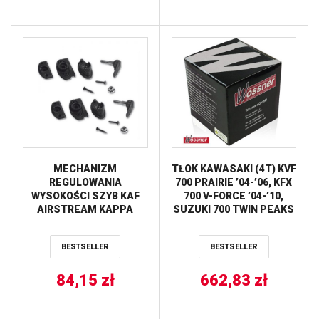
MECHANIZM
TŁOK KAWASAKI (4T) KVF
REGULOWANIA
700 PRAIRIE ’04-’06, KFX
WYSOKOŚCI SZYB KAF
700 V-FORCE ’04-’10,
AIRSTREAM KAPPA
SUZUKI 700 TWIN PEAKS
’04-’05
(83,93MM=+2,00MM)
BESTSELLER
BESTSELLER
WOSSNER
84,15
zł
662,83
zł