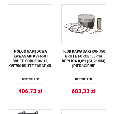
PÓŁOŚ NAPĘDOWA
TŁOK KAWASAKI KVF 750
KAWASAKI KVF650 I
BRUTE FORCE ’05-’14
BRUTE FORCE 06-13,
REPLICA 8,8:1 (84,95MM)
KVF750 BRUTE FORCE 05-
(PIERŚCIENIE
18, KVF750 BRUTE FORCE
590385000002 X 1 KPL.)
EPS 12-18 TYŁ STRONA
VERTEX
BESTSELLER
BESTSELLER
LEWA / PRAWA ALL
BALLS
406,73
zł
603,33
zł