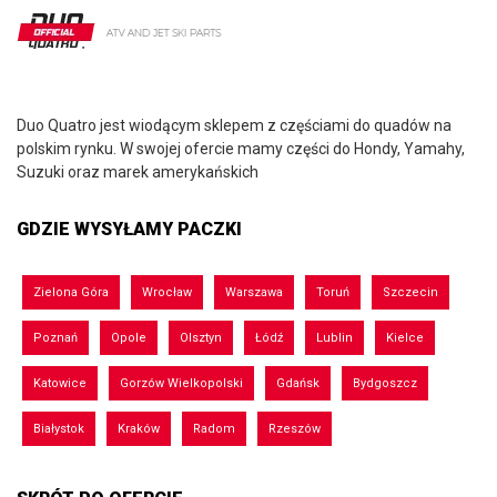
Duo Quatro jest wiodącym sklepem z częściami do quadów na
polskim rynku. W swojej ofercie mamy części do Hondy, Yamahy,
Suzuki oraz marek amerykańskich
GDZIE WYSYŁAMY PACZKI
Zielona Góra
Wrocław
Warszawa
Toruń
Szczecin
Poznań
Opole
Olsztyn
Łódź
Lublin
Kielce
Katowice
Gorzów Wielkopolski
Gdańsk
Bydgoszcz
Białystok
Kraków
Radom
Rzeszów