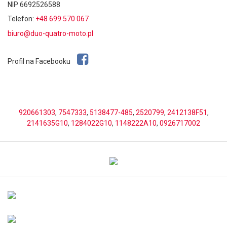
NIP 6692526588
Telefon:
+48 699 570 067
biuro@duo-quatro-moto.pl
Profil na Facebooku
920661303
,
7547333
,
5138477-485
,
2520799
,
2412138F51
,
2141635G10
,
1284022G10
,
1148222A10
,
0926717002