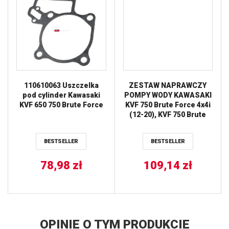
110610063 Uszczelka
ZESTAW NAPRAWCZY
pod cylinder Kawasaki
POMPY WODY KAWASAKI
KVF 650 750 Brute Force
KVF 750 Brute Force 4x4i
(12-20), KVF 750 Brute
Force 4x4i EPS (12-20)
HOT RODS
BESTSELLER
BESTSELLER
78,98
zł
109,14
zł
OPINIE O TYM PRODUKCIE