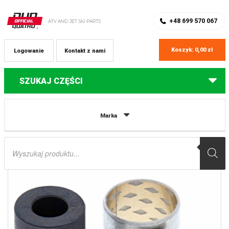
SKLEP Z CZĘŚCIAMI DO QUADÓW
REJESTRACJA
+48 699 570 067
Koszyk:
0,00
zł
Logowanie
Kontakt z nami
SZUKAJ CZĘŚCI
Strona główna
Części do quadów Kawasaki
ZESTAW NAPRAWCZY
Marka
MOCOWANIA AMORTYZATORA TYLNEGO DOLNEGO KAWASAKI KVF 750
BRUTE FORCE ’12-’18 / PRZEDNIEGO KAWASAKI KVF 650 ’06-’13 ALL BALLS
Wyszukiwarka
produktów