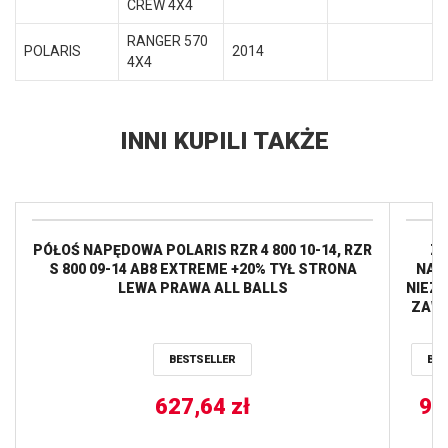
CREW 4X4
RANGER 570
POLARIS
2014
4X4
INNI KUPILI TAKŻE
PÓŁOŚ NAPĘDOWA POLARIS RZR 4 800 10-14, RZR
Z
S 800 09-14 AB8 EXTREME +20% TYŁ STRONA
NAP
LEWA PRAWA ALL BALLS
NIEZ
ZAWI
TY
(WAH
BESTSELLER
BES
ARM)
RANG
627,64
zł
800 
92
BALL
RZR S