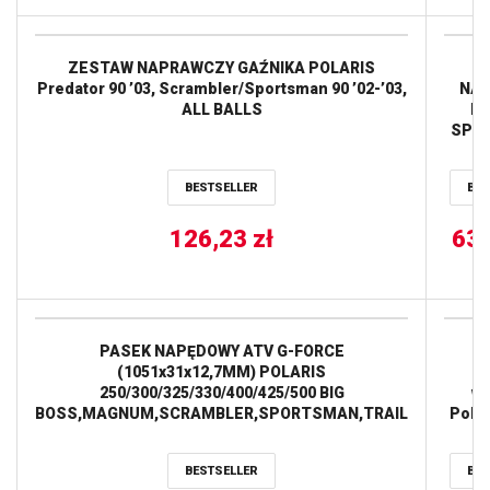
RZR 
ZESTAW NAPRAWCZY GAŹNIKA POLARIS
P
Predator 90 ’03, Scrambler/Sportsman 90 ’02-’03,
NA
ALL BALLS
PO
SPO
SPO
FO
BESTSELLER
BES
SPO
TOUR
126,23
zł
EXTR
63
P
STRO
/ PR
B
PASEK NAPĘDOWY ATV G-FORCE
35
(1051x31x12,7MM) POLARIS
Ło
250/300/325/330/400/425/500 BIG
wa
BOSS,MAGNUM,SCRAMBLER,SPORTSMAN,TRAIL
Polar
BLAZER,TRAIL
500 
BOSS,XPLORER,XPRESS,RANGER,WORKER ’85-’16
p
BESTSELLER
BES
(20G4022) GATES