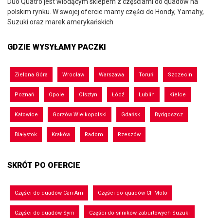
Duo Quatro jest wiodącym sklepem z częściami do quadów na
polskim rynku. W swojej ofercie mamy części do Hondy, Yamahy,
Suzuki oraz marek amerykańskich
GDZIE WYSYŁAMY PACZKI
Zielona Góra
Wrocław
Warszawa
Toruń
Szczecin
Poznań
Opole
Olsztyn
Łódź
Lublin
Kielce
Katowice
Gorzów Wielkopolski
Gdańsk
Bydgoszcz
Białystok
Kraków
Radom
Rzeszów
SKRÓT PO OFERCIE
Części do quadów Can-Am
Części do quadów CF Moto
Części do quadów Sym
Części do silników zaburtowych Suzuki