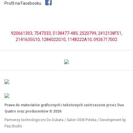
Profil na Facebooku
920661303
,
7547333
,
5138477-485
,
2520799
,
2412138F51
,
2141635G10
,
1284022G10
,
1148222A10
,
0926717002
Prawa do materiałów graficznych i tekstowych zastrzeżone przez Duo
Quatro oraz producentów © 2026
Partnerzy technologiczni
Do Dukata
/
Salon OEM Polska
/ Development by
Paq Studio