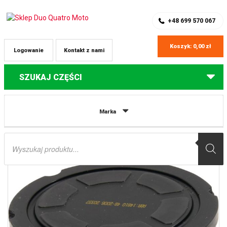
SKLEP Z CZĘŚCIAMI DO QUADÓW
REJESTRACJA
+48 699 570 067
Koszyk:
0,00
zł
Logowanie
Kontakt z nami
SZUKAJ CZĘŚCI
Strona główna
Części do quadów Polaris
FILTR POWIETRZA POLARIS
Marka
ACE 325 ’14-’16, ACE 500 ’17-’19, ACE 570 ’15-’19, Ranger 500 ’17-’21, Ranger
570 ’14-’21 ALL BALLS
Wyszukiwarka
produktów