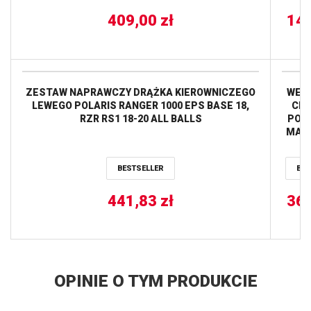
409,00
zł
14
ZESTAW NAPRAWCZY DRĄŻKA KIEROWNICZEGO
WEN
LEWEGO POLARIS RANGER 1000 EPS BASE 18,
CHŁ
RZR RS1 18-20 ALL BALLS
POLA
MAGN
SCR
BESTSELLER
BES
SPO
350/4
441,83
zł
36
BO
XPLO
ALL
OPINIE O TYM PRODUKCIE