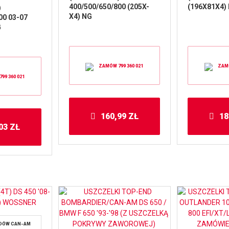
400/500/650/800 (205X-
(196X81X4)
)
X4) NG
00 03-07
G
ZAMÓW 799 360 021
ZAMÓ
99 360 021
160,99
ZŁ
18
,03
ZŁ
ADÓW CAN-AM