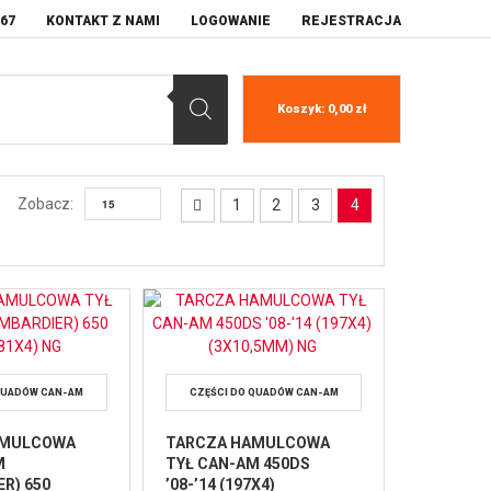
067
KONTAKT Z NAMI
LOGOWANIE
REJESTRACJA
Koszyk:
0,00
zł
Zobacz:
1
2
3
4
QUADÓW CAN-AM
CZĘŚCI DO QUADÓW CAN-AM
AMULCOWA
TARCZA HAMULCOWA
M
TYŁ CAN-AM 450DS
R) 650
’08-’14 (197X4)