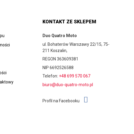
KONTAKT ZE SKLEPEM
epu
Duo Quatro Moto
ul. Bohaterów Warszawy 22/15, 75-
tności
211 Koszalin,
REGON 363609381
NIP 6692526588
ości
Telefon:
+48 699 570 067
taktowy
biuro@duo-quatro-moto.pl
Profil na Facebooku