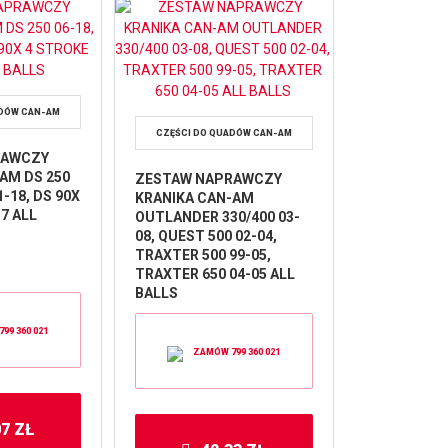
ADÓW CAN-AM
CZĘŚCI DO QUADÓW CAN-AM
RAWCZY
AM DS 250
ZESTAW NAPRAWCZY
1-18, DS 90X
KRANIKA CAN-AM
7 ALL
OUTLANDER 330/400 03-
08, QUEST 500 02-04,
TRAXTER 500 99-05,
TRAXTER 650 04-05 ALL
BALLS
99 360 021
ZAMÓW 799 360 021
07
ZŁ