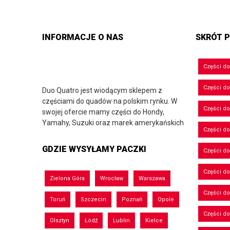
INFORMACJE O NAS
SKRÓT P
Części d
Części d
Duo Quatro jest wiodącym sklepem z
częściami do quadów na polskim rynku. W
Części do
swojej ofercie mamy części do Hondy,
Yamahy, Suzuki oraz marek amerykańskich
Części do
GDZIE WYSYŁAMY PACZKI
Części d
Części d
Zielona Góra
Wrocław
Warszawa
Części do
Toruń
Szczecin
Poznań
Opole
Części d
Olsztyn
Łódź
Lublin
Kielce