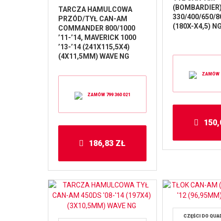
(BOMBARDIER
TARCZA HAMULCOWA
330/400/650/8
PRZÓD/TYŁ CAN-AM
(180X-X4,5) N
COMMANDER 800/1000
’11-’14, MAVERICK 1000
’13-’14 (241X115,5X4)
(4X11,5MM) WAVE NG
ZAMÓW 7
ZAMÓW 799 360 021
150
186,83
ZŁ
CZĘŚCI DO QU