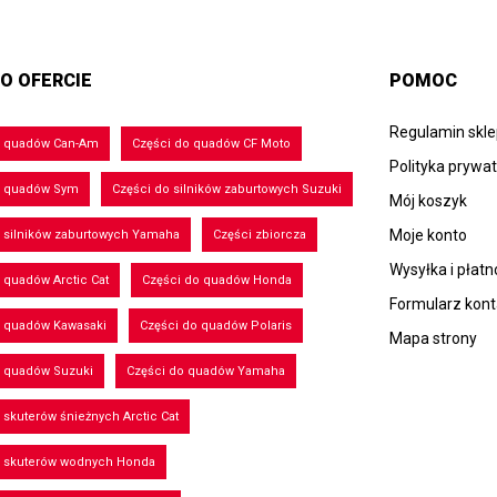
O OFERCIE
POMOC
Regulamin skl
o quadów Can-Am
Części do quadów CF Moto
Polityka prywa
o quadów Sym
Części do silników zaburtowych Suzuki
Mój koszyk
Moje konto
 silników zaburtowych Yamaha
Części zbiorcza
Wysyłka i płatn
 quadów Arctic Cat
Części do quadów Honda
Formularz kon
o quadów Kawasaki
Części do quadów Polaris
Mapa strony
o quadów Suzuki
Części do quadów Yamaha
 skuterów śnieżnych Arctic Cat
o skuterów wodnych Honda