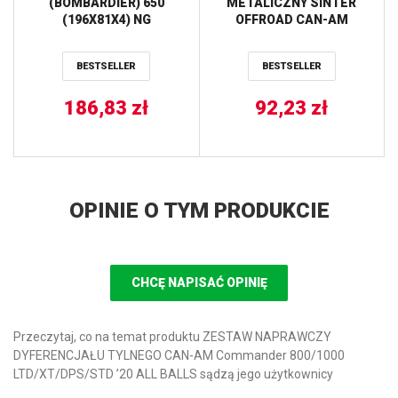
(BOMBARDIER) 650
METALICZNY SINTER
(196X81X4) NG
OFFROAD CAN-AM
OUTLANDER 800 / 1000
12-, RENEGADE 1000 12-,
BESTSELLER
BESTSELLER
LEWY PRZÓD TRW LUCAS
186,83
zł
92,23
zł
OPINIE O TYM PRODUKCIE
CHCĘ NAPISAĆ OPINIĘ
Przeczytaj, co na temat produktu ZESTAW NAPRAWCZY
DYFERENCJAŁU TYLNEGO CAN-AM Commander 800/1000
LTD/XT/DPS/STD ’20 ALL BALLS sądzą jego użytkownicy