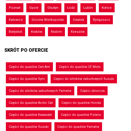
Poznań
Opole
Olsztyn
Łódź
Lublin
Kielce
Katowice
Gorzów Wielkopolski
Gdańsk
Bydgoszcz
Białystok
Kraków
Radom
Rzeszów
SKRÓT PO OFERCIE
Części do quadów Can-Am
Części do quadów CF Moto
Części do quadów Sym
Części do silników zaburtowych Suzuki
Części do silników zaburtowych Yamaha
Części zbiorcza
Części do quadów Arctic Cat
Części do quadów Honda
Części do quadów Kawasaki
Części do quadów Polaris
Części do quadów Suzuki
Części do quadów Yamaha