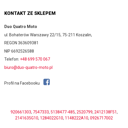
KONTAKT ZE SKLEPEM
Duo Quatro Moto
ul. Bohaterów Warszawy 22/15, 75-211 Koszalin,
REGON 363609381
NIP 6692526588
Telefon:
+48 699 570 067
biuro@duo-quatro-moto.pl
Profil na Facebooku
920661303
,
7547333
,
5138477-485
,
2520799
,
2412138F51
,
2141635G10
,
1284022G10
,
1148222A10
,
0926717002