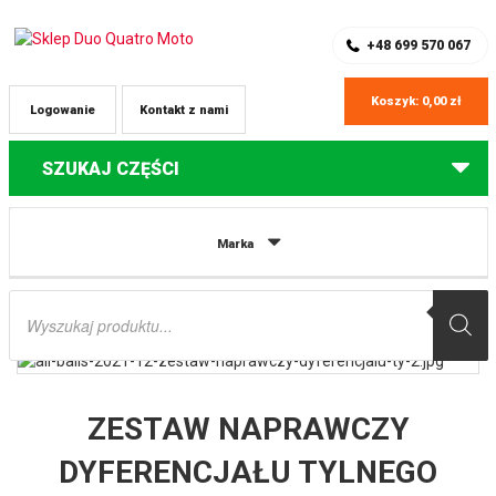
SKLEP Z CZĘŚCIAMI DO QUADÓW
REJESTRACJA
+48 699 570 067
Koszyk:
0,00
zł
Logowanie
Kontakt z nami
SZUKAJ CZĘŚCI
Strona główna
Części do quadów Can-Am
ZESTAW NAPRAWCZY
Marka
DYFERENCJAŁU TYLNEGO CAN-AM Commander 800/1000 LTD/XT/DPS/STD
’20 ALL BALLS
Wyszukiwarka
produktów
ZESTAW NAPRAWCZY
DYFERENCJAŁU TYLNEGO