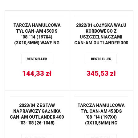
TARCZA HAMULCOWA
2022/01 ŁOŻYSKA WAŁU
TYŁ CAN-AM 450DS
KORBOWEGO Z
’08-’14 (197X4)
USZCZELNIACZAMI
(3X10,5MM) WAVE NG
CAN-AM OUTLANDER 300
’04-’05,
OUTLANDER/MAX 400
BESTSELLER
BESTSELLER
’04-’15 HOT RODS
144,33
zł
345,53
zł
2023/04 ZESTAW
TARCZA HAMULCOWA
NAPRAWCZY GAŹNIKA
TYŁ CAN-AM 450DS
CAN-AM OUTLANDER 400
’08-’14 (197X4)
’03-’08 (26-1048)
(3X10,5MM) NG
BEARING WORX