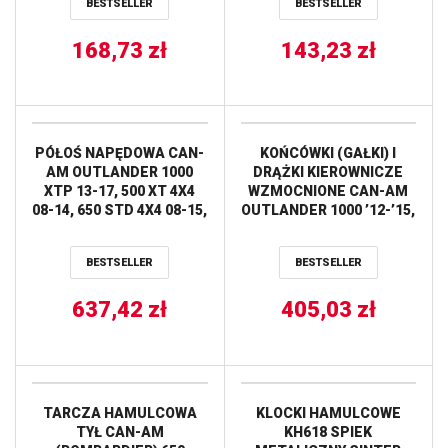
BESTSELLER
BESTSELLER
168,73
zł
143,23
zł
PÓŁOŚ NAPĘDOWA CAN-
KOŃCÓWKI (GAŁKI) I
AM OUTLANDER 1000
DRĄŻKI KIEROWNICZE
XTP 13-17, 500 XT 4X4
WZMOCNIONE CAN-AM
08-14, 650 STD 4X4 08-15,
OUTLANDER 1000 ’12-’15,
800 STD 4X4 ’08 AB8
OUTLANDER
EXTREME +20% TYŁ
450/500/570/650/800 ALL
BESTSELLER
BESTSELLER
STRONA LEWA ALL
BALLS
BALLS
637,42
zł
405,03
zł
TARCZA HAMULCOWA
KLOCKI HAMULCOWE
TYŁ CAN-AM
KH618 SPIEK