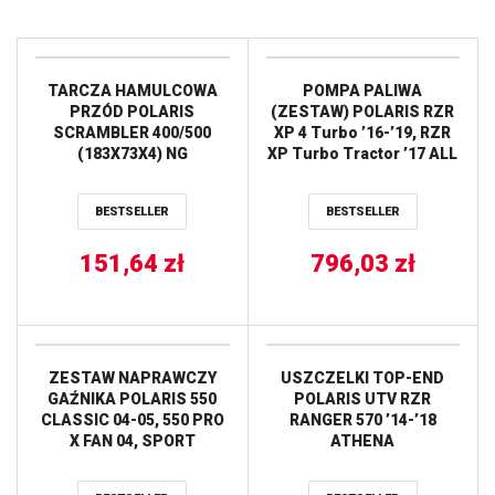
TARCZA HAMULCOWA
POMPA PALIWA
PRZÓD POLARIS
(ZESTAW) POLARIS RZR
SCRAMBLER 400/500
XP 4 Turbo ’16-’19, RZR
(183X73X4) NG
XP Turbo Tractor ’17 ALL
BALLS
BESTSELLER
BESTSELLER
151,64
zł
796,03
zł
ZESTAW NAPRAWCZY
USZCZELKI TOP-END
GAŹNIKA POLARIS 550
POLARIS UTV RZR
CLASSIC 04-05, 550 PRO
RANGER 570 ’14-’18
X FAN 04, SPORT
ATHENA
TOURING 03-04, SUPER
SPORT 550 04-05, SUPER