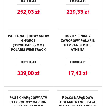
BESTSELLER
BESTSELLER
SPORT EDGE 550 04,
TRAIL TOURING 550 /
DELUXE 04-05, TRAIL
252,03
zł
229,33
zł
TOURING 550 03 ALL
BALLS
PASEK NAPĘDOWY SNOW
USZCZELNIACZ
G-FORCE
ZAWOROWY POLARIS
(1229X36X15,9MM)
UTV RANGER 800
POLARIS WIDETRACK
ATHENA
FS/IQ 750 ’09-13,
(42G4714) GATES
BESTSELLER
BESTSELLER
339,00
zł
17,43
zł
PASEK NAPĘDOWY ATV
PÓŁOŚ NAPĘDOWA
G-FORCE C12 CARBON
POLARIS RANGER 4X4