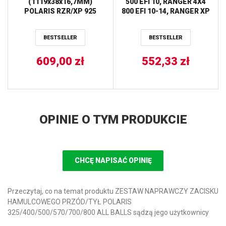
(1119x38x16,7MM)
500 EFI 10, RANGER 4X4
POLARIS RZR/XP 925
800 EFI 10-14, RANGER XP
’17-’20 (3211202)
800 12 AB6 STRONG TYŁ
(50C4289) GATES
STRONA LEWA PRAWA
BESTSELLER
BESTSELLER
ALL BALLS
609,00
zł
552,33
zł
OPINIE O TYM PRODUKCIE
CHCĘ NAPISAĆ OPINIĘ
Przeczytaj, co na temat produktu ZESTAW NAPRAWCZY ZACISKU
HAMULCOWEGO PRZÓD/TYŁ POLARIS
325/400/500/570/700/800 ALL BALLS sądzą jego użytkownicy