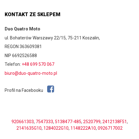
KONTAKT ZE SKLEPEM
Duo Quatro Moto
ul. Bohaterów Warszawy 22/15, 75-211 Koszalin,
REGON 363609381
NIP 6692526588
Telefon:
+48 699 570 067
biuro@duo-quatro-moto.pl
Profil na Facebooku
920661303
,
7547333
,
5138477-485
,
2520799
,
2412138F51
,
2141635G10
,
1284022G10
,
1148222A10
,
0926717002