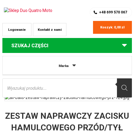
SKLEP Z CZĘŚCIAMI DO QUADÓW
REJESTRACJA
+48 699 570 067
Koszyk:
0,00
zł
Logowanie
Kontakt z nami
SZUKAJ CZĘŚCI
Strona główna
Części do quadów Polaris
ZESTAW NAPRAWCZY
Marka
ZACISKU HAMULCOWEGO PRZÓD/TYŁ POLARIS 325/400/500/570/700/800
ALL BALLS
Wyszukiwarka
produktów
ZESTAW NAPRAWCZY ZACISKU
HAMULCOWEGO PRZÓD/TYŁ