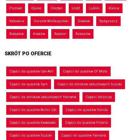
Poznań
Opole
Olsztyn
Łódź
Lublin
Kielce
Katowice
Gorzów Wielkopolski
Gdańsk
Bydgoszcz
Białystok
Kraków
Radom
Rzeszów
SKRÓT PO OFERCIE
Części do quadów Can-Am
Części do quadów CF Moto
Części do quadów Sym
Części do silników zaburtowych Suzuki
Części do silników zaburtowych Yamaha
Części zbiorcza
Części do quadów Arctic Cat
Części do quadów Honda
Części do quadów Kawasaki
Części do quadów Polaris
Części do quadów Suzuki
Części do quadów Yamaha