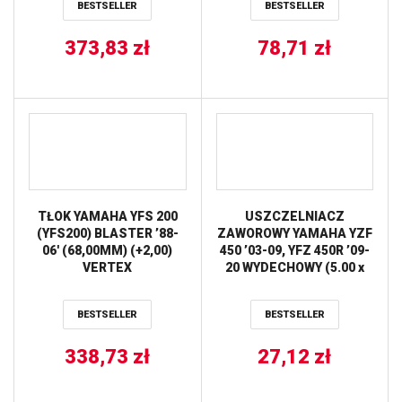
BESTSELLER
BESTSELLER
373,83
zł
78,71
zł
TŁOK YAMAHA YFS 200
USZCZELNIACZ
(YFS200) BLASTER ’88-
ZAWOROWY YAMAHA YZF
06′ (68,00MM) (+2,00)
450 ’03-09, YFZ 450R ’09-
VERTEX
20 WYDECHOWY (5.00 x
8.70 x 8.00MM) (33M-
12119-00-00) PROX
BESTSELLER
BESTSELLER
338,73
zł
27,12
zł