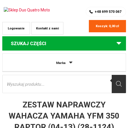
SKLEP Z CZĘŚCIAMI DO QUADÓW
REJESTRACJA
+48 699 570 067
Koszyk:
0,00
zł
Logowanie
Kontakt z nami
SZUKAJ CZĘŚCI
Strona główna
Części do quadów Yamaha
ZESTAW NAPRAWCZY
Marka
WAHACZA YAMAHA YFM 350 RAPTOR (04-13) (28-1124) BEARING WORX
Wyszukiwarka
produktów
ZESTAW NAPRAWCZY
WAHACZA YAMAHA YFM 350
RAPTOR (04-13) (28-1124)