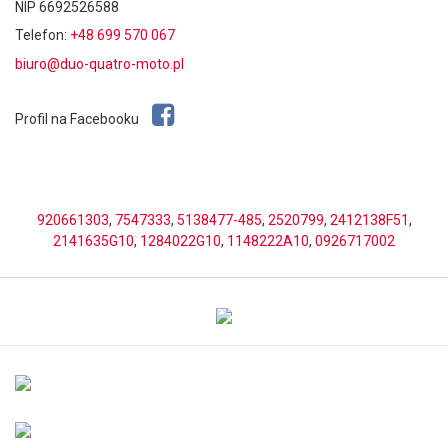
NIP 6692526588
Telefon:
+48 699 570 067
biuro@duo-quatro-moto.pl
Profil na Facebooku
920661303
,
7547333
,
5138477-485
,
2520799
,
2412138F51
,
2141635G10
,
1284022G10
,
1148222A10
,
0926717002