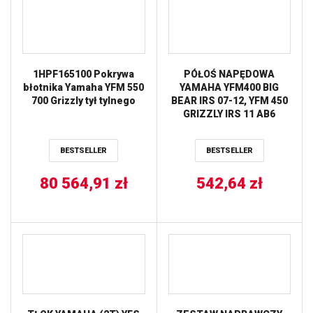
1HPF165100 Pokrywa
PÓŁOŚ NAPĘDOWA
błotnika Yamaha YFM 550
YAMAHA YFM400 BIG
700 Grizzly tył tylnego
BEAR IRS 07-12, YFM 450
GRIZZLY IRS 11 AB6
STRONG PRZÓD STRONA
PRAWA ALL BALLS
BESTSELLER
BESTSELLER
80 564,91
zł
542,64
zł