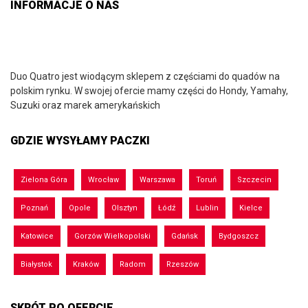
INFORMACJE O NAS
Duo Quatro jest wiodącym sklepem z częściami do quadów na
polskim rynku. W swojej ofercie mamy części do Hondy, Yamahy,
Suzuki oraz marek amerykańskich
GDZIE WYSYŁAMY PACZKI
Zielona Góra
Wrocław
Warszawa
Toruń
Szczecin
Poznań
Opole
Olsztyn
Łódź
Lublin
Kielce
Katowice
Gorzów Wielkopolski
Gdańsk
Bydgoszcz
Białystok
Kraków
Radom
Rzeszów
SKRÓT PO OFERCIE