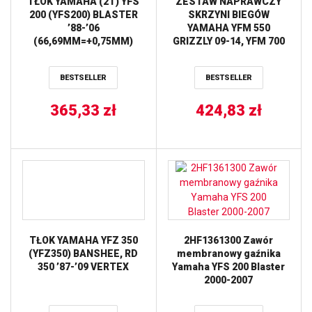
TŁOK YAMAHA (2T) YFS
ZESTAW NAPRAWCZY
200 (YFS200) BLASTER
SKRZYNI BIEGÓW
’88-’06
YAMAHA YFM 550
(66,69MM=+0,75MM)
GRIZZLY 09-14, YFM 700
WOSSNER
RHINO 08-13, YFM 700
GRIZZLY 07-15 HOT RODS
BESTSELLER
BESTSELLER
365,33
zł
424,83
zł
TŁOK YAMAHA YFZ 350
2HF1361300 Zawór
(YFZ350) BANSHEE, RD
membranowy gaźnika
350 ’87-’09 VERTEX
Yamaha YFS 200 Blaster
2000-2007