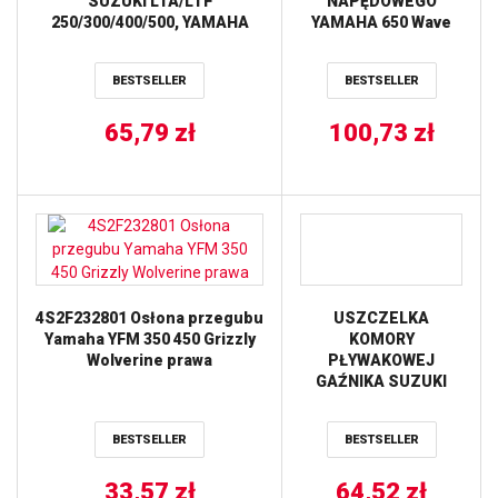
SUZUKI LTA/LTF
NAPĘDOWEGO
250/300/400/500, YAMAHA
YAMAHA 650 Wave
YFM 250/350/400/450 (25-
Runner VXR ’93-’95,
1108) BEARING WORX
700 Wave Blaster
BESTSELLER
BESTSELLER
’93-’96, 700 Wave
Runner PRO VXR
65,79
zł
’93-’94, 760 Wave
100,73
zł
Blaster II ’96-’97 ALL
BALLS
4S2F232801 Osłona przegubu
USZCZELKA
Yamaha YFM 350 450 Grizzly
KOMORY
Wolverine prawa
PŁYWAKOWEJ
GAŹNIKA SUZUKI
GSX 600 88-89, 1100
88-92, GSX-R 750 86-
BESTSELLER
BESTSELLER
87, 1100 86-88,
YAMAHA YFM
33,57
zł
250/350/400, XT/TT
64,52
zł