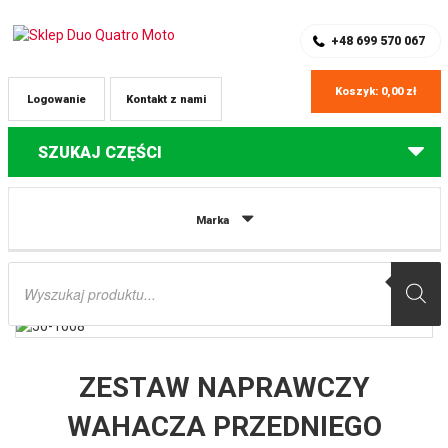
SKLEP Z CZĘŚCIAMI DO QUADÓW
REJESTRACJA
+48 699 570 067
Koszyk:
0,00
zł
Logowanie
Kontakt z nami
SZUKAJ CZĘŚCI
Strona główna
Części do quadów Yamaha
ZESTAW NAPRAWCZY
Marka
WAHACZA PRZEDNIEGO GÓRNEGO (A-ARM) YAMAHA YFZ 350 BANSHEE
’87-’90 ALL BALLS
Wyszukiwarka
produktów
ZESTAW NAPRAWCZY
WAHACZA PRZEDNIEGO