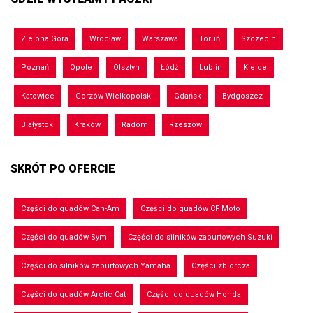
Zielona Góra
Wrocław
Warszawa
Toruń
Szczecin
Poznań
Opole
Olsztyn
Łódź
Lublin
Kielce
Katowice
Gorzów Wielkopolski
Gdańsk
Bydgoszcz
Białystok
Kraków
Radom
Rzeszów
SKRÓT PO OFERCIE
Części do quadów Can-Am
Części do quadów CF Moto
Części do quadów Sym
Części do silników zaburtowych Suzuki
Części do silników zaburtowych Yamaha
Części zbiorcza
Części do quadów Arctic Cat
Części do quadów Honda