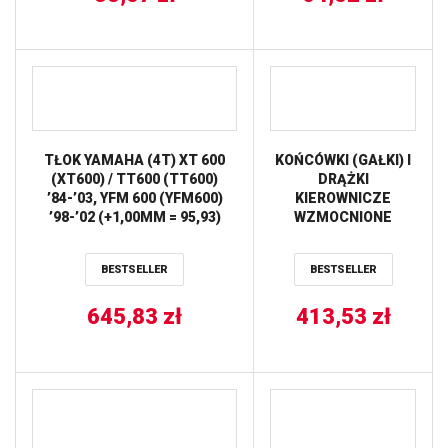
225 (4 SZT.)
TOURMAX
TŁOK YAMAHA (4T) XT 600
KOŃCÓWKI (GAŁKI) I
(XT600) / TT600 (TT600)
DRĄŻKI
’84-’03, YFM 600 (YFM600)
KIEROWNICZE
’98-’02 (+1,00MM = 95,93)
WZMOCNIONE
(10,7:1=2,2) WOSSNER
YAMAHA YFM 350
RAPTOR ’04-’13, YFM
BESTSELLER
BESTSELLER
350 WARRIOR ’87-’04
ALL BALLS
645,83
zł
413,53
zł