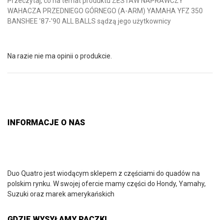
Przeczytaj, co na temat produktu ZESTAW NAPRAWCZY
WAHACZA PRZEDNIEGO GÓRNEGO (A-ARM) YAMAHA YFZ 350
BANSHEE ’87-’90 ALL BALLS sądzą jego użytkownicy
Na razie nie ma opinii o produkcie.
INFORMACJE O NAS
Duo Quatro jest wiodącym sklepem z częściami do quadów na
polskim rynku. W swojej ofercie mamy części do Hondy, Yamahy,
Suzuki oraz marek amerykańskich
GDZIE WYSYŁAMY PACZKI