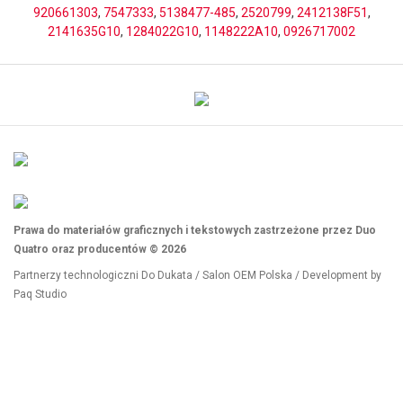
920661303
,
7547333
,
5138477-485
,
2520799
,
2412138F51
,
2141635G10
,
1284022G10
,
1148222A10
,
0926717002
Prawa do materiałów graficznych i tekstowych zastrzeżone przez Duo
Quatro oraz producentów © 2026
Partnerzy technologiczni
Do Dukata
/
Salon OEM Polska
/ Development by
Paq Studio