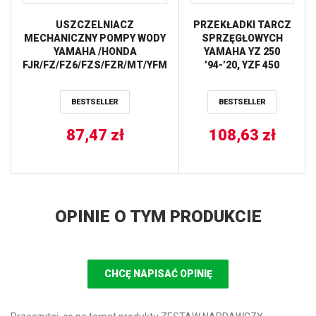
USZCZELNIACZ
PRZEKŁADKI TARCZ
MECHANICZNY POMPY WODY
SPRZĘGŁOWYCH
YAMAHA /HONDA
YAMAHA YZ 250
FJR/FZ/FZ6/FZS/FZR/MT/YFM
’94-’20, YZF 450
(14X29MM) TOURMAX
’07-’20, YFZ 450
’04-’13 (P038-7)
BESTSELLER
BESTSELLER
PROX
87,47
zł
108,63
zł
OPINIE O TYM PRODUKCIE
CHCĘ NAPISAĆ OPINIĘ