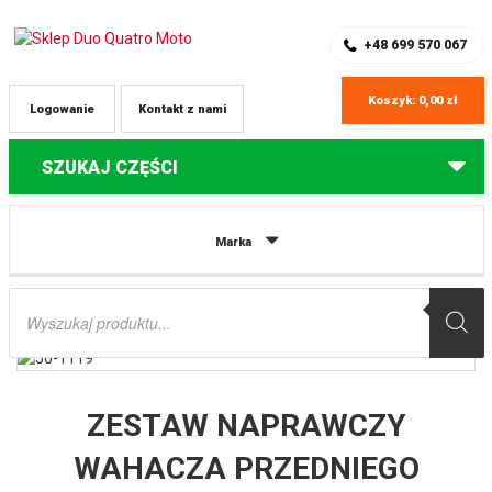
SKLEP Z CZĘŚCIAMI DO QUADÓW
REJESTRACJA
+48 699 570 067
Koszyk:
0,00
zł
Logowanie
Kontakt z nami
SZUKAJ CZĘŚCI
Strona główna
Części do quadów Polaris
ZESTAW NAPRAWCZY
Marka
WAHACZA PRZEDNIEGO GÓRNEGO (A-ARM) POLARIS BRUTUS HD 900 13,
RANGER 900 XP 13 ALL BALLS
Wyszukiwarka
produktów
ZESTAW NAPRAWCZY
WAHACZA PRZEDNIEGO