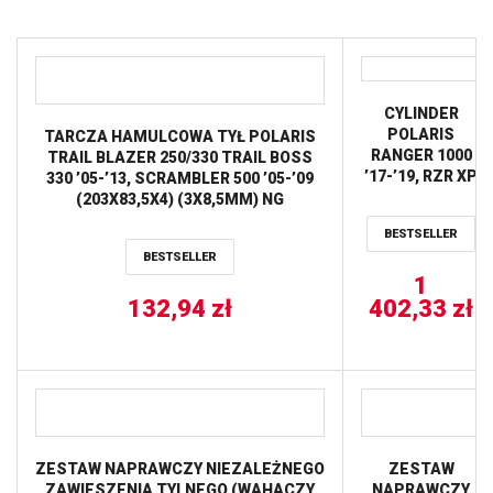
CYLINDER
POLARIS
TARCZA HAMULCOWA TYŁ POLARIS
RANGER 1000
TRAIL BLAZER 250/330 TRAIL BOSS
’17-’19, RZR XP
330 ’05-’13, SCRAMBLER 500 ’05-’09
1000, CREW
(203X83,5X4) (3X8,5MM) NG
1000 , GENERAL
BESTSELLER
1000 EPS ’17,
BESTSELLER
(93,00 MM)
CYLINDER
1
WORKS
132,94
zł
402,33
zł
ZESTAW NAPRAWCZY NIEZALEŻNEGO
ZESTAW
ZAWIESZENIA TYLNEGO (WAHACZY
NAPRAWCZY