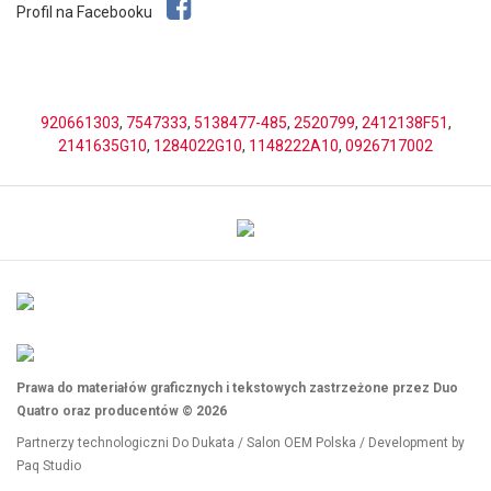
Profil na Facebooku
920661303
,
7547333
,
5138477-485
,
2520799
,
2412138F51
,
2141635G10
,
1284022G10
,
1148222A10
,
0926717002
Prawa do materiałów graficznych i tekstowych zastrzeżone przez Duo
Quatro oraz producentów © 2026
Partnerzy technologiczni
Do Dukata
/
Salon OEM Polska
/ Development by
Paq Studio