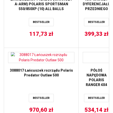
A-ARM) POLARIS SPORTSMAN
DYFERENCJAŁU
550/850XP (10) ALL BALLS
PRZEDNIEGO
POLARIS
SPORTSMAN
BESTSELLER
BESTSELLER
550 ’11-’13 (25-
2076) PROX
117,73
zł
399,33
zł
3088017 Łańcuszek rozrządu Polaris
PÓŁOŚ
Predator Outlaw 500
NAPĘDOWA
POLARIS
RANGER 4X4
500 EFI 09-10,
RANGER 4X4
BESTSELLER
BESTSELLER
700 09, RANGER
4X4 800 EFI 10-
970,60
zł
14 AB6 STRONG
534,14
zł