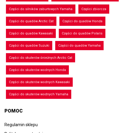
Części do silników zaburtowych Yamaha
Części zbiorcza
Części do quadów Arctic Cat
Części do quadów Honda
Części do quadów Kawasaki
Części do quadów Polaris
Części do quadów Suzuki
Części do quadów Yamaha
Części do skuterów śnieżnych Arctic Cat
Części do skuterów wodnych Honda
Części do skuterów wodnych Kawasaki
Części do skuterów wodnych Yamaha
POMOC
Regulamin sklepu