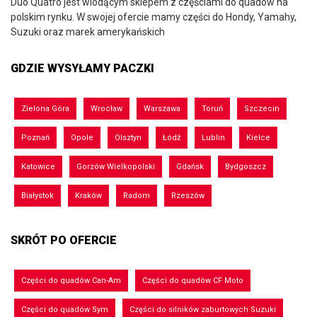
Duo Quatro jest wiodącym sklepem z częściami do quadów na
polskim rynku. W swojej ofercie mamy części do Hondy, Yamahy,
Suzuki oraz marek amerykańskich
GDZIE WYSYŁAMY PACZKI
Zielona Góra
Wrocław
Warszawa
Toruń
Szczecin
Poznań
Opole
Olsztyn
Łódź
Lublin
Kielce
Katowice
Gorzów Wielkopolski
Gdańsk
Bydgoszcz
Białystok
Kraków
Radom
Rzeszów
SKRÓT PO OFERCIE
Części do quadów Can-Am
Części do quadów CF Moto
Części do quadów Sym
Części do silników zaburtowych Suzuki