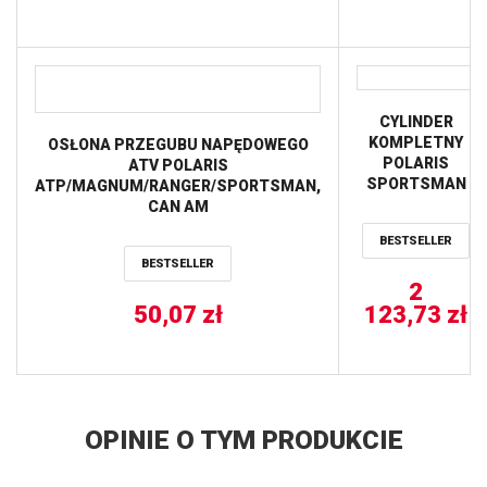
PRZÓD
STRONA LEWA
PRAWA ALL
BALLS
CYLINDER
KOMPLETNY
OSŁONA PRZEGUBU NAPĘDOWEGO
POLARIS
ATV POLARIS
SPORTSMAN
ATP/MAGNUM/RANGER/SPORTSMAN,
800 4X4 ’11-’14
CAN AM
STANDARD =
COMMANDER/OUTLANDER/MAVERICK
BESTSELLER
80MM (HC
ALL BALLS
BESTSELLER
12.0:1)
CYLINDER
2
WORKS
50,07
zł
123,73
zł
OPINIE O TYM PRODUKCIE