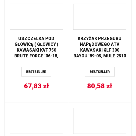
USZCZELKA POD
KRZYŻAK PRZEGUBU
GŁOWICĘ ( GŁOWICY )
NAPĘDOWEGO ATV
KAWASAKI KVF 750
KAWASAKI KLF 300
BRUTE FORCE ’06-18,
BAYOU ’89-05, MULE 2510
TERYX 4×4 ’08-11
’93-99 ALL BALLS
ATHENA
BESTSELLER
BESTSELLER
67,83
zł
80,58
zł