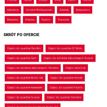
Poznań
Opole
Olsztyn
Łódź
Lublin
Kielce
Katowice
Gorzów Wielkopolski
Gdańsk
Bydgoszcz
Białystok
Kraków
Radom
Rzeszów
SKRÓT PO OFERCIE
Części do quadów Can-Am
Części do quadów CF Moto
Części do quadów Sym
Części do silników zaburtowych Suzuki
Części do silników zaburtowych Yamaha
Części zbiorcza
Części do quadów Arctic Cat
Części do quadów Honda
Części do quadów Kawasaki
Części do quadów Polaris
Części do quadów Suzuki
Części do quadów Yamaha