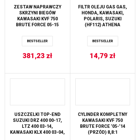
ZESTAW NAPRAWCZY
FILTR OLEJU GAS GAS,
SKRZYNI BIEGÓW
HONDA, KAWASAKI,
KAWASAKI KVF 750
POLARIS, SUZUKI
BRUTE FORCE 05-15
(HF112) ATHENA
(KVF750) HOT RODS
BESTSELLER
BESTSELLER
381,23
zł
14,79
zł
USZCZELKI TOP-END
CYLINDER KOMPLETNY
SUZUKI DRZ 400 00-17,
KAWASAKI KVF 750
LTZ 400 03-14,
BRUTE FORCE ’05-’14
KAWASAKI KLX 400 03-04,
(PRZÓD) 8,8:1
KFX 400 03-06, ARCTIC
STANDARD=85MM