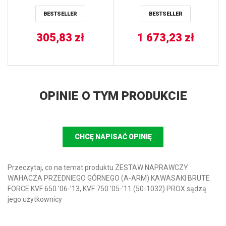
CAT DVX 400 04-08 BIG
CYLINDER WORKS
BESTSELLER
BESTSELLER
BORE 94MM –
ZASTĘPUJĄ 41001-G01
305,83
VERTEX
zł
1 673,23
zł
OPINIE O TYM PRODUKCIE
CHCĘ NAPISAĆ OPINIĘ
Przeczytaj, co na temat produktu ZESTAW NAPRAWCZY
WAHACZA PRZEDNIEGO GÓRNEGO (A-ARM) KAWASAKI BRUTE
FORCE KVF 650 ’06-’13, KVF 750 ’05-’11 (50-1032) PROX sądzą
jego użytkownicy