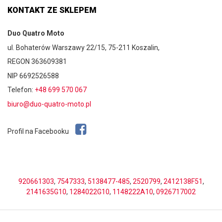
KONTAKT ZE SKLEPEM
Duo Quatro Moto
ul. Bohaterów Warszawy 22/15, 75-211 Koszalin,
REGON 363609381
NIP 6692526588
Telefon:
+48 699 570 067
biuro@duo-quatro-moto.pl
Profil na Facebooku
920661303
,
7547333
,
5138477-485
,
2520799
,
2412138F51
,
2141635G10
,
1284022G10
,
1148222A10
,
0926717002