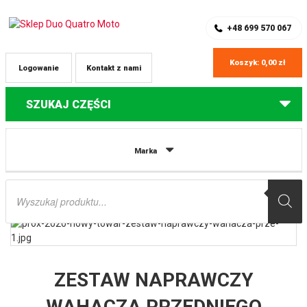
SKLEP Z CZĘŚCIAMI DO QUADÓW
REJESTRACJA
+48 699 570 067
Koszyk:
0,00
zł
Logowanie
Kontakt z nami
SZUKAJ CZĘŚCI
Strona główna
Części do quadów Kawasaki
ZESTAW NAPRAWCZY
Marka
WAHACZA PRZEDNIEGO GÓRNEGO (A-ARM) KAWASAKI BRUTE FORCE KVF
650 ’06-’13, KVF 750 ’05-’11 (50-1032) PROX
Wyszukiwarka
produktów
ZESTAW NAPRAWCZY
WAHACZA PRZEDNIEGO