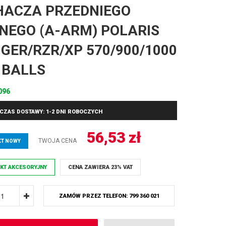
ACZA PRZEDNIEGO
NEGO (A-ARM) POLARIS
GER/RZR/XP 570/900/1000
 BALLS
096
CZAS DOSTAWY: 1-2 DNI ROBOCZYCH
56,53
zł
TWOJA CENA
T NOWY
KT AKCESORYJNY
CENA ZAWIERA 23% VAT
ZAMÓW PRZEZ TELEFON: 799 360 021