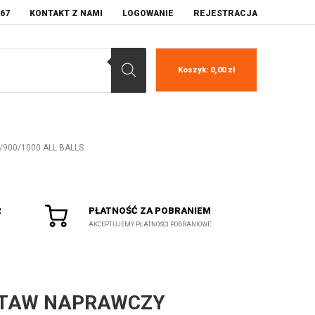
067
KONTAKT Z NAMI
LOGOWANIE
REJESTRACJA
Koszyk:
0,00
zł
900/1000 ALL BALLS
R
PŁATNOŚĆ ZA POBRANIEM
AKCEPTUJEMY PŁATNOŚCI POBRANIOWE
TAW NAPRAWCZY