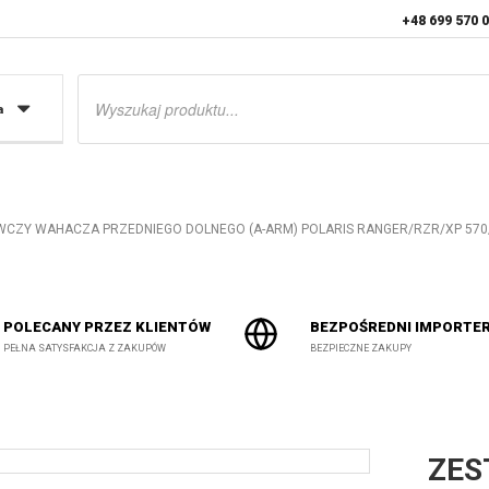
+48 699 570 
Wyszukiwarka
produktów
a
CZY WAHACZA PRZEDNIEGO DOLNEGO (A-ARM) POLARIS RANGER/RZR/XP 570/
POLECANY PRZEZ KLIENTÓW
BEZPOŚREDNI IMPORTE
PEŁNA SATYSFAKCJA Z ZAKUPÓW
BEZPIECZNE ZAKUPY
ZES