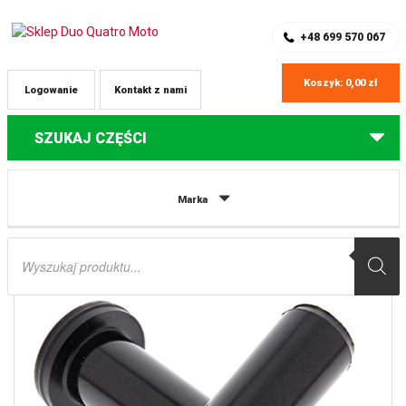
SKLEP Z CZĘŚCIAMI DO QUADÓW
REJESTRACJA
+48 699 570 067
Koszyk:
0,00
zł
Logowanie
Kontakt z nami
SZUKAJ CZĘŚCI
Strona główna
Części do quadów Polaris
ZESTAW NAPRAWCZY
Marka
WAHACZA PRZEDNIEGO DOLNEGO (A-ARM) POLARIS MAGNUM 325/400/500,
SPORTSMAN 400/500/700/800 ALL BALLS
Wyszukiwarka
produktów