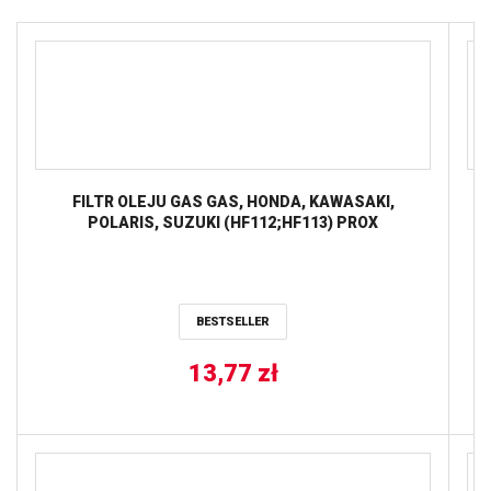
FILTR OLEJU GAS GAS, HONDA, KAWASAKI,
POLARIS, SUZUKI (HF112;HF113) PROX
(W
BESTSELLER
13,77
zł
5