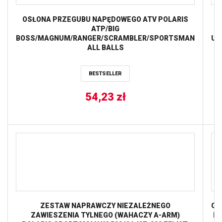
OSŁONA PRZEGUBU NAPĘDOWEGO ATV POLARIS
ATP/BIG
BOSS/MAGNUM/RANGER/SCRAMBLER/SPORTSMAN
US
ALL BALLS
S
’9
BESTSELLER
54,23
zł
50
ZESTAW NAPRAWCZY NIEZALEŻNEGO
OS
ZAWIESZENIA TYLNEGO (WAHACZY A-ARM)
N