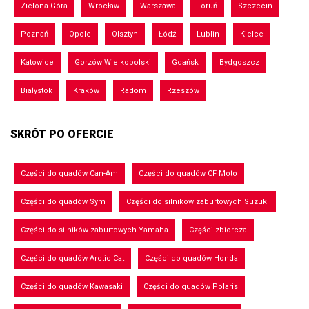
Zielona Góra
Wrocław
Warszawa
Toruń
Szczecin
Poznań
Opole
Olsztyn
Łódź
Lublin
Kielce
Katowice
Gorzów Wielkopolski
Gdańsk
Bydgoszcz
Białystok
Kraków
Radom
Rzeszów
SKRÓT PO OFERCIE
Części do quadów Can-Am
Części do quadów CF Moto
Części do quadów Sym
Części do silników zaburtowych Suzuki
Części do silników zaburtowych Yamaha
Części zbiorcza
Części do quadów Arctic Cat
Części do quadów Honda
Części do quadów Kawasaki
Części do quadów Polaris