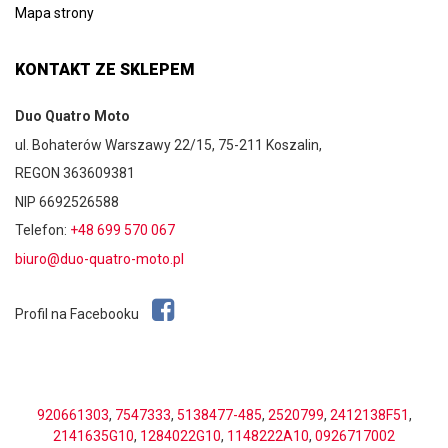
Mapa strony
KONTAKT ZE SKLEPEM
Duo Quatro Moto
ul. Bohaterów Warszawy 22/15, 75-211 Koszalin,
REGON 363609381
NIP 6692526588
Telefon:
+48 699 570 067
biuro@duo-quatro-moto.pl
Profil na Facebooku
920661303
,
7547333
,
5138477-485
,
2520799
,
2412138F51
,
2141635G10
,
1284022G10
,
1148222A10
,
0926717002