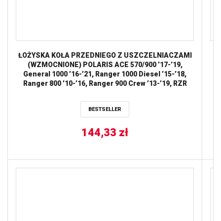
ŁOŻYSKA KOŁA PRZEDNIEGO Z USZCZELNIACZAMI
(WZMOCNIONE) POLARIS ACE 570/900 ’17-’19,
General 1000 ’16-’21, Ranger 1000 Diesel ’15-’18,
Ranger 800 ’10-’16, Ranger 900 Crew ’13-’19, RZR
570/1000 ’12-’20, Sportsman 850 ’09-’21, RZR 900
’12-‘ ALL BALLS
(W
BESTSELLER
SP
144,33
zł
(10