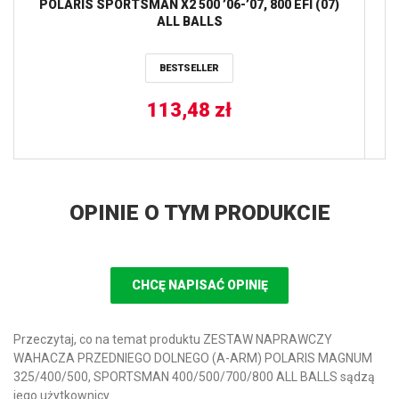
POLARIS SPORTSMAN X2 500 ’06-’07, 800 EFI (07)
ALL BALLS
PO
BESTSELLER
113,48
zł
OPINIE O TYM PRODUKCIE
CHCĘ NAPISAĆ OPINIĘ
Przeczytaj, co na temat produktu ZESTAW NAPRAWCZY
WAHACZA PRZEDNIEGO DOLNEGO (A-ARM) POLARIS MAGNUM
325/400/500, SPORTSMAN 400/500/700/800 ALL BALLS sądzą
jego użytkownicy