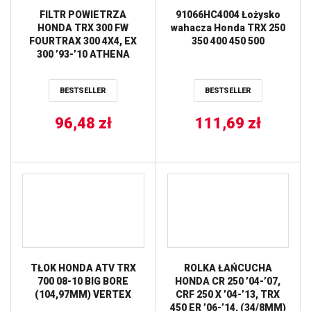
FILTR POWIETRZA
91066HC4004 Łożysko
HONDA TRX 300 FW
wahacza Honda TRX 250
FOURTRAX 300 4X4, EX
350 400 450 500
300 ’93-’10 ATHENA
BESTSELLER
BESTSELLER
96,48
zł
111,69
zł
TŁOK HONDA ATV TRX
ROLKA ŁAŃCUCHA
700 08-10 BIG BORE
HONDA CR 250 ’04-’07,
(104,97MM) VERTEX
CRF 250 X ’04-’13, TRX
450 ER ’06-’14, (34/8MM)