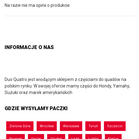
Na razie nie ma opinii o produkcie.
INFORMACJE O NAS
Duo Quatro jest wiodącym sklepem z częściami do quadów na
polskim rynku. W swojej ofercie mamy części do Hondy, Yamahy,
Suzuki oraz marek amerykańskich
GDZIE WYSYŁAMY PACZKI
Zielona Góra
Wrocław
Warszawa
Toruń
Szczecin
Poznań
Opole
Olsztyn
Łódź
Lublin
Kielce