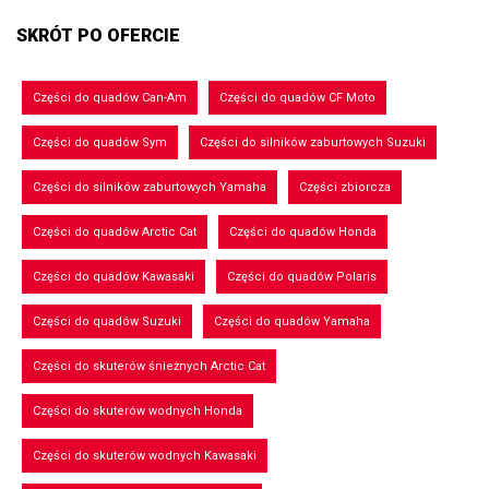
SKRÓT PO OFERCIE
Części do quadów Can-Am
Części do quadów CF Moto
Części do quadów Sym
Części do silników zaburtowych Suzuki
Części do silników zaburtowych Yamaha
Części zbiorcza
Części do quadów Arctic Cat
Części do quadów Honda
Części do quadów Kawasaki
Części do quadów Polaris
Części do quadów Suzuki
Części do quadów Yamaha
Części do skuterów śnieżnych Arctic Cat
Części do skuterów wodnych Honda
Części do skuterów wodnych Kawasaki