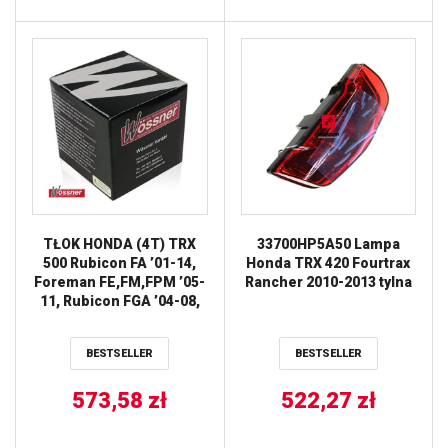
TŁOK HONDA (4T) TRX
33700HP5A50 Lampa
500 Rubicon FA ’01-14,
Honda TRX 420 Fourtrax
Foreman FE,FM,FPM ’05-
Rancher 2010-2013 tylna
11, Rubicon FGA ’04-08,
Rubicon FPA ’09-13
(+1,50MM=93,46MM)
BESTSELLER
BESTSELLER
(SWORZEŃ 20MM)
WOSSNER
573,58
zł
522,27
zł