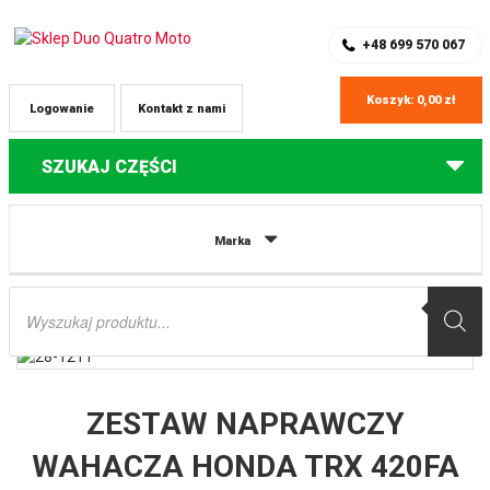
SKLEP Z CZĘŚCIAMI DO QUADÓW
REJESTRACJA
+48 699 570 067
Koszyk:
0,00
zł
Logowanie
Kontakt z nami
SZUKAJ CZĘŚCI
Strona główna
Części do quadów Honda
ZESTAW NAPRAWCZY
Marka
WAHACZA HONDA TRX 420FA (15), FE/FM ’14-’15, TE/TM (14), TRX 500FE/FM
’14-’15 ALL BALLS
Wyszukiwarka
produktów
ZESTAW NAPRAWCZY
WAHACZA HONDA TRX 420FA