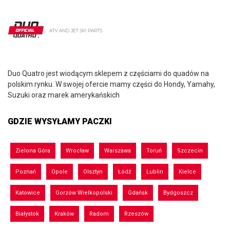
Duo Quatro jest wiodącym sklepem z częściami do quadów na
polskim rynku. W swojej ofercie mamy części do Hondy, Yamahy,
Suzuki oraz marek amerykańskich
GDZIE WYSYŁAMY PACZKI
Zielona Góra
Wrocław
Warszawa
Toruń
Szczecin
Poznań
Opole
Olsztyn
Łódź
Lublin
Kielce
Katowice
Gorzów Wielkopolski
Gdańsk
Bydgoszcz
Białystok
Kraków
Radom
Rzeszów