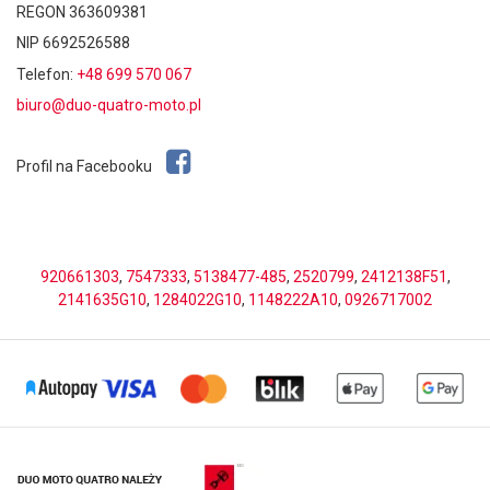
REGON 363609381
NIP 6692526588
Telefon:
+48 699 570 067
biuro@duo-quatro-moto.pl
Profil na Facebooku
920661303
,
7547333
,
5138477-485
,
2520799
,
2412138F51
,
2141635G10
,
1284022G10
,
1148222A10
,
0926717002