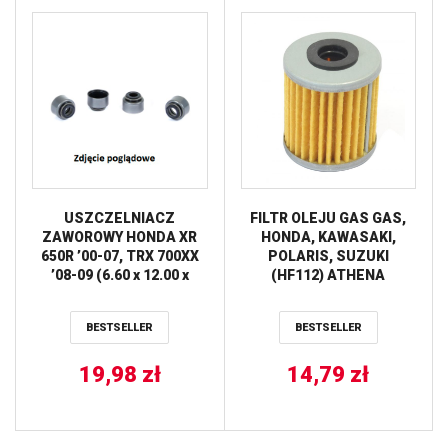
USZCZELNIACZ
FILTR OLEJU GAS GAS,
ZAWOROWY HONDA XR
HONDA, KAWASAKI,
650R ’00-07, TRX 700XX
POLARIS, SUZUKI
’08-09 (6.60 x 12.00 x
(HF112) ATHENA
10.50MM) (12209-413-
003) PROX
BESTSELLER
BESTSELLER
19,98
zł
14,79
zł