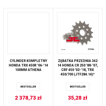
CYLINDER KOMPLETNY
ZĘBATKA PRZEDNIA 342
HONDA TRX 450R ’06-’14
14 HONDA CR 250 ’88-’07,
100MM ATHENA
CRF 450 ’02-’18, TRX
450/700 (JTF284.14)*
(ŁAŃC. 520) JT
BESTSELLER
BESTSELLER
2 378,73
zł
35,28
zł