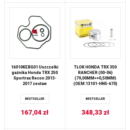
16010KEBG01 Uszczelki
TŁOK HONDA TRX 350
gaźnika Honda TRX 250
RANCHER (00-06)
Sportrax Recon 2013-
(79,00MM=+0,50MM)
2017 zestaw
(OEM:13101-HN5-670)
PROX
BESTSELLER
BESTSELLER
167,04
zł
348,33
zł