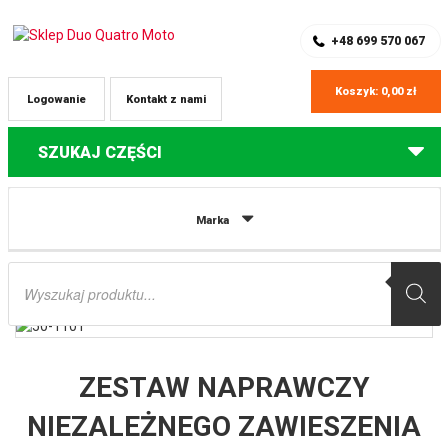
SKLEP Z CZĘŚCIAMI DO QUADÓW
REJESTRACJA
+48 699 570 067
Koszyk:
0,00
zł
Logowanie
Kontakt z nami
SZUKAJ CZĘŚCI
Strona główna
Części do quadów Polaris
ZESTAW NAPRAWCZY
Marka
NIEZALEŻNEGO ZAWIESZENIA TYLNEGO (WAHACZY A-ARM) POLARIS
SPORTSMAN 550XP (10), 850XP (09) ALL BALLS
Wyszukiwarka
produktów
ZESTAW NAPRAWCZY
NIEZALEŻNEGO ZAWIESZENIA