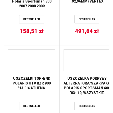
Polaris Sportsman 800
(92,96MM) VERTEX
2007 2008 2009
BESTSELLER
BESTSELLER
158,51
zł
491,64
zł
USZCZELKI TOP-END
USZCZELKA POKRYWY
POLARIS UTV RZR 900
ALTERNATORA/SZARPAKA
’13-’14 ATHENA
POLARIS SPORTSMAN 400
’03-’10, WSZYSTKIE
SILNIKI 425 ’95-’12,
XPLORER 500 ’97-’18, BIG
BESTSELLER
BESTSELLER
BOSS/MAGNUM 500
’96-’03, RANGER 500