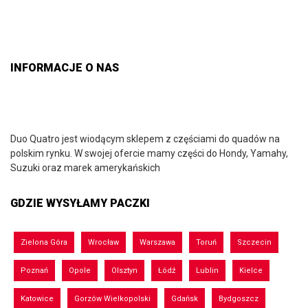
INFORMACJE O NAS
Duo Quatro jest wiodącym sklepem z częściami do quadów na
polskim rynku. W swojej ofercie mamy części do Hondy, Yamahy,
Suzuki oraz marek amerykańskich
GDZIE WYSYŁAMY PACZKI
Zielona Góra
Wrocław
Warszawa
Toruń
Szczecin
Poznań
Opole
Olsztyn
Łódź
Lublin
Kielce
Katowice
Gorzów Wielkopolski
Gdańsk
Bydgoszcz