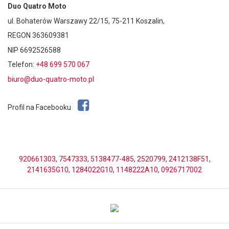
Duo Quatro Moto
ul. Bohaterów Warszawy 22/15, 75-211 Koszalin,
REGON 363609381
NIP 6692526588
Telefon:
+48 699 570 067
biuro@duo-quatro-moto.pl
Profil na Facebooku
920661303
,
7547333
,
5138477-485
,
2520799
,
2412138F51
,
2141635G10
,
1284022G10
,
1148222A10
,
0926717002