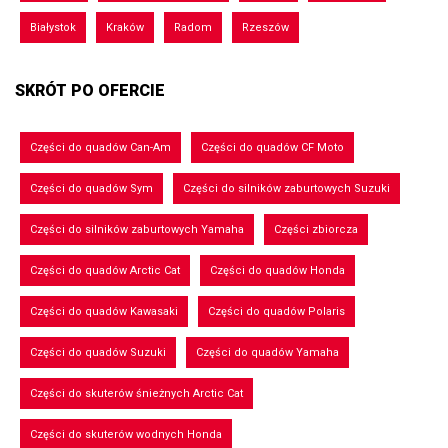
Białystok
Kraków
Radom
Rzeszów
SKRÓT PO OFERCIE
Części do quadów Can-Am
Części do quadów CF Moto
Części do quadów Sym
Części do silników zaburtowych Suzuki
Części do silników zaburtowych Yamaha
Części zbiorcza
Części do quadów Arctic Cat
Części do quadów Honda
Części do quadów Kawasaki
Części do quadów Polaris
Części do quadów Suzuki
Części do quadów Yamaha
Części do skuterów śnieżnych Arctic Cat
Części do skuterów wodnych Honda