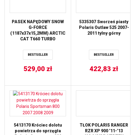
PASEK NAPĘDOWY SNOW
5335307 Sworzeń piasty
G-FORCE
Polaris Outlaw 525 2007-
(1187x37x15,2MM) ARCTIC
2011 tylny górny
CAT T660 TURBO
’06-’07,POLARIS 600RMK
’07-’18, 700
BESTSELLER
BESTSELLER
DRAGON/FUSION/RMK 06-
09, 800 RMK/DRAGON/INDY
SP/RMK/PRO-
529,00
zł
422,83
zł
RMK/SWITCHBACK 08-16,
900
FUSION/RMK/SWITCHBACK
06 (44G4553) GATES
5413170 Króciec dolotu
TŁOK POLARIS RANGER
powietrza do sprzęgła
RZR XP 900 ’11-’13