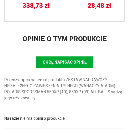
338,73
zł
’06-’18, SCRAMBLER 500
28,48
zł
’02-’18, SPORTSMAN 500
’96-’18 ATHENA
OPINIE O TYM PRODUKCIE
CHCĘ NAPISAĆ OPINIĘ
Przeczytaj, co na temat produktu ZESTAW NAPRAWCZY
NIEZALEŻNEGO ZAWIESZENIA TYLNEGO (WAHACZY A-ARM)
POLARIS SPORTSMAN 550XP (10), 850XP (09) ALL BALLS sądzą
jego użytkownicy
Na razie nie ma opinii o produkcie.