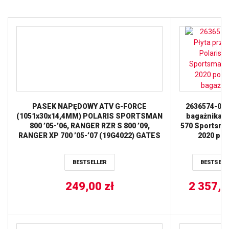
PASEK NAPĘDOWY ATV G-FORCE
2636574-070
(1051x30x14,4MM) POLARIS SPORTSMAN
bagażnika P
800 ’05-’06, RANGER RZR S 800 ’09,
570 Sportsma
RANGER XP 700 ’05-’07 (19G4022) GATES
2020 prz
BESTSELLER
BESTSELL
249,00
zł
2 357,