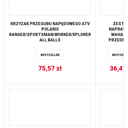
KRZYŻAK PRZEGUBU NAPĘDOWEGO ATV
ZESTA
POLARIS
NAPRAW
RANGER/SPORTSMAN/WORKER/XPLORER
WAHAC
ALL BALLS
PRZEDNI
DOLNEGO (A
POLARI
BESTSELLER
BESTSELL
550/570/850/9
ALL BAL
75,57
zł
36,47