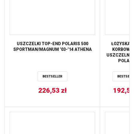
USZCZELKI TOP-END POLARIS 500
ŁOŻYSKA 
SPORTMAN/MAGNUM ’03-’14 ATHENA
KORBOWEG
USZCZELNIA
POLARI
SPORTS
400/500, M
BESTSELLER
BESTSELL
425/500 ALL
226,53
zł
192,5