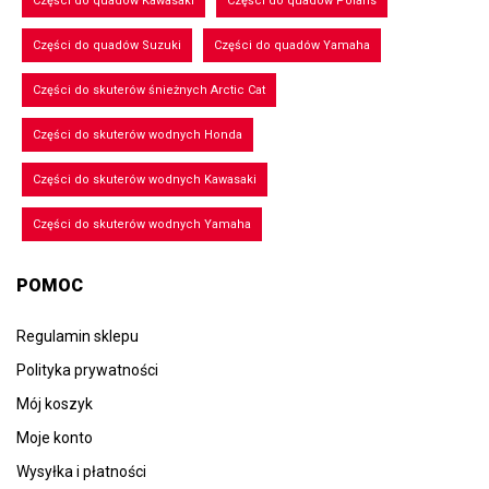
Części do quadów Kawasaki
Części do quadów Polaris
Części do quadów Suzuki
Części do quadów Yamaha
Części do skuterów śnieżnych Arctic Cat
Części do skuterów wodnych Honda
Części do skuterów wodnych Kawasaki
Części do skuterów wodnych Yamaha
POMOC
Regulamin sklepu
Polityka prywatności
Mój koszyk
Moje konto
Wysyłka i płatności