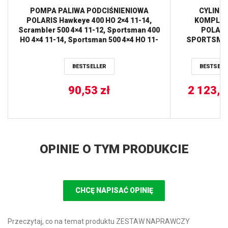
POMPA PALIWA PODCIŚNIENIOWA
CYLIND
POLARIS Hawkeye 400 HO 2×4 11-14,
KOMPLE
Scrambler 500 4×4 11-12, Sportsman 400
POLARI
HO 4×4 11-14, Sportsman 500 4×4 HO 11-
SPORTSMAN
13, Sportsman Forest 500 11-13,
’11-’15 STAN
Sportsman Touring 500 11-13, Trail
80MM CYLI
BESTSELLER
BESTSELL
Blazer 330 11-13, Trail Boss 33 ALL BALLS
WORK
90,53
zł
2 123,
OPINIE O TYM PRODUKCIE
CHCĘ NAPISAĆ OPINIĘ
Przeczytaj, co na temat produktu ZESTAW NAPRAWCZY