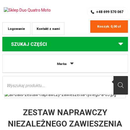
SKLEP Z CZĘŚCIAMI DO QUADÓW
REJESTRACJA
+48 699 570 067
Koszyk:
0,00
zł
Logowanie
Kontakt z nami
SZUKAJ CZĘŚCI
Strona główna
Części do quadów Polaris
ZESTAW NAPRAWCZY
Marka
NIEZALEŻNEGO ZAWIESZENIA TYLNEGO (WAHACZY A-ARM) POLARIS RZR 4
900 15 ALL BALLS
Wyszukiwarka
produktów
ZESTAW NAPRAWCZY
NIEZALEŻNEGO ZAWIESZENIA