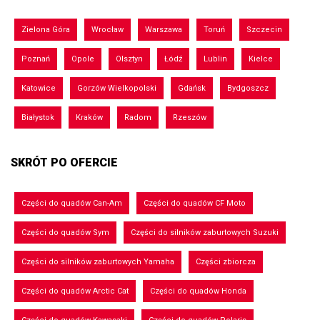
Zielona Góra
Wrocław
Warszawa
Toruń
Szczecin
Poznań
Opole
Olsztyn
Łódź
Lublin
Kielce
Katowice
Gorzów Wielkopolski
Gdańsk
Bydgoszcz
Białystok
Kraków
Radom
Rzeszów
SKRÓT PO OFERCIE
Części do quadów Can-Am
Części do quadów CF Moto
Części do quadów Sym
Części do silników zaburtowych Suzuki
Części do silników zaburtowych Yamaha
Części zbiorcza
Części do quadów Arctic Cat
Części do quadów Honda