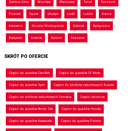
Zielona Góra
Wrocław
Warszawa
Toruń
Szczecin
Poznań
Opole
Olsztyn
Łódź
Lublin
Kielce
Katowice
Gorzów Wielkopolski
Gdańsk
Bydgoszcz
Białystok
Kraków
Radom
Rzeszów
SKRÓT PO OFERCIE
Części do quadów Can-Am
Części do quadów CF Moto
Części do quadów Sym
Części do silników zaburtowych Suzuki
Części do silników zaburtowych Yamaha
Części zbiorcza
Części do quadów Arctic Cat
Części do quadów Honda
Części do quadów Kawasaki
Części do quadów Polaris