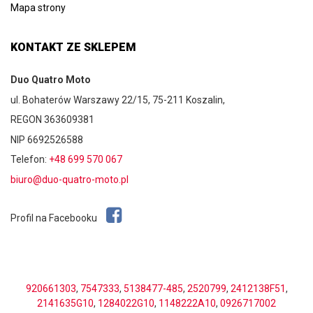
Mapa strony
KONTAKT ZE SKLEPEM
Duo Quatro Moto
ul. Bohaterów Warszawy 22/15, 75-211 Koszalin,
REGON 363609381
NIP 6692526588
Telefon:
+48 699 570 067
biuro@duo-quatro-moto.pl
Profil na Facebooku
920661303
,
7547333
,
5138477-485
,
2520799
,
2412138F51
,
2141635G10
,
1284022G10
,
1148222A10
,
0926717002