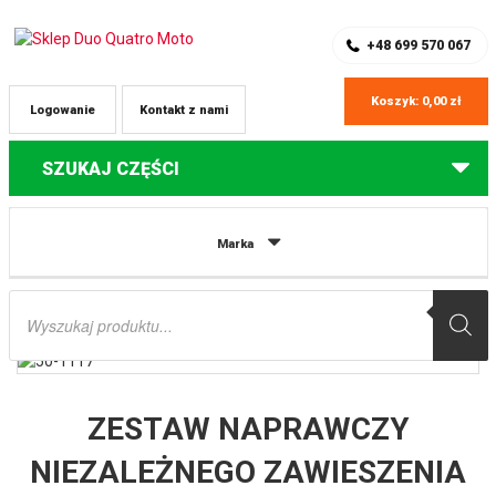
SKLEP Z CZĘŚCIAMI DO QUADÓW
REJESTRACJA
+48 699 570 067
Koszyk:
0,00
zł
Logowanie
Kontakt z nami
SZUKAJ CZĘŚCI
Strona główna
Części do quadów Polaris
ZESTAW NAPRAWCZY
Marka
NIEZALEŻNEGO ZAWIESZENIA TYLNEGO (WAHACZY A-ARM) POLARIS RANGER
RZR S 800 (14) ALL BALLS
Wyszukiwarka
produktów
ZESTAW NAPRAWCZY
NIEZALEŻNEGO ZAWIESZENIA