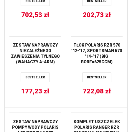
BESTSELLER
BESTSELLER
702,53
zł
202,73
zł
ZESTAW NAPRAWCZY
TŁOK POLARIS RZR 570
NIEZALEŻNEGO
’12-’17, SPORTSMAN 570
ZAWIESZENIA TYLNEGO
’14-’17 (BIG
(WAHACZY A-ARM)
BORE=625CCM)
POLARIS RANGER
(103,96MM) VERTEX
400/500/700/800 ALL
BESTSELLER
BESTSELLER
BALLS
177,23
zł
722,08
zł
ZESTAW NAPRAWCZY
KOMPLET USZCZELEK
POMPY WODY POLARIS
POLARIS RANGER RZR