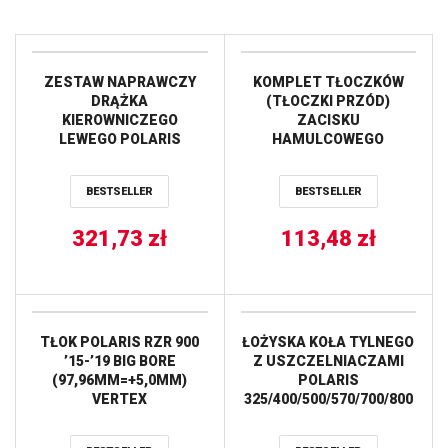
ZESTAW NAPRAWCZY
KOMPLET TŁOCZKÓW
DRĄŻKA
(TŁOCZKI PRZÓD)
KIEROWNICZEGO
ZACISKU
LEWEGO POLARIS
HAMULCOWEGO
RANGER RZR 4 XP 900
POLARIS Outlaw 450/525
’12-’14, RANGER RZR XP
’08-’10, Outlaw 525
BESTSELLER
BESTSELLER
900 ’11-’14 ALL BALLS
’07-’11, RZR 570 EFI
’12-’20, RZR 800 ’08-’14 /
321,73
zł
TYŁ POLARIS General
113,48
zł
1000 ’17-’21, RZR 1000 60
Inch ’16-’21, RZR 900 50
Inch ’18-’20 ALL BALLS
TŁOK POLARIS RZR 900
ŁOŻYSKA KOŁA TYLNEGO
’15-’19 BIG BORE
Z USZCZELNIACZAMI
(97,96MM=+5,0MM)
POLARIS
VERTEX
325/400/500/570/700/800
ALL BALLS