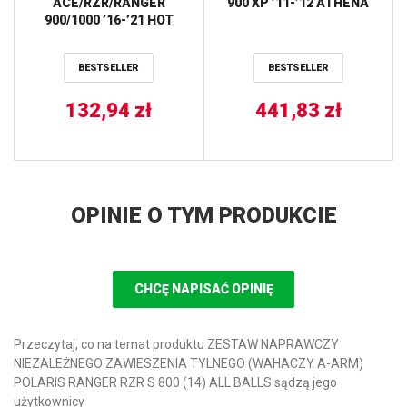
ACE/RZR/RANGER
900 XP ’11-’12 ATHENA
900/1000 ’16-’21 HOT
RODS
BESTSELLER
BESTSELLER
132,94
zł
441,83
zł
OPINIE O TYM PRODUKCIE
CHCĘ NAPISAĆ OPINIĘ
Przeczytaj, co na temat produktu ZESTAW NAPRAWCZY
NIEZALEŻNEGO ZAWIESZENIA TYLNEGO (WAHACZY A-ARM)
POLARIS RANGER RZR S 800 (14) ALL BALLS sądzą jego
użytkownicy