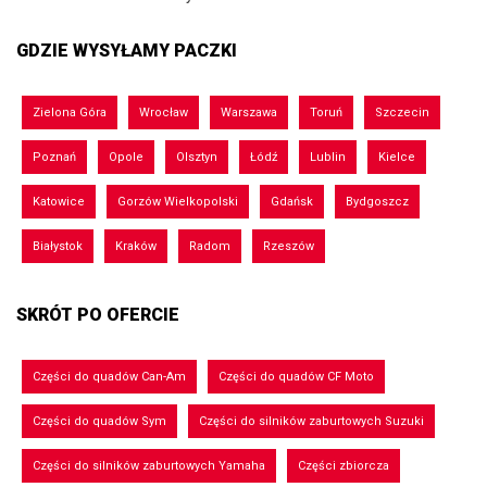
GDZIE WYSYŁAMY PACZKI
Zielona Góra
Wrocław
Warszawa
Toruń
Szczecin
Poznań
Opole
Olsztyn
Łódź
Lublin
Kielce
Katowice
Gorzów Wielkopolski
Gdańsk
Bydgoszcz
Białystok
Kraków
Radom
Rzeszów
SKRÓT PO OFERCIE
Części do quadów Can-Am
Części do quadów CF Moto
Części do quadów Sym
Części do silników zaburtowych Suzuki
Części do silników zaburtowych Yamaha
Części zbiorcza