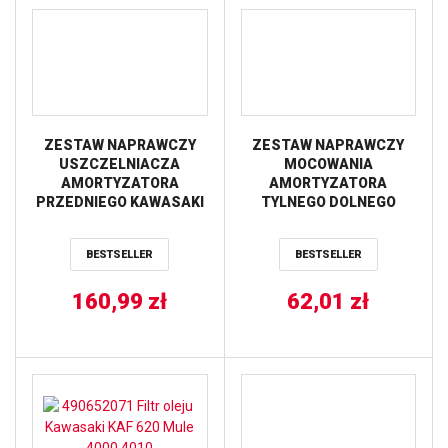
ZESTAW NAPRAWCZY
ZESTAW NAPRAWCZY
USZCZELNIACZA
MOCOWANIA
AMORTYZATORA
AMORTYZATORA
PRZEDNIEGO KAWASAKI
TYLNEGO DOLNEGO
KFX 450R ’08-’13,
KAWASAKI KVF 750
YAMAHA 660 RHINO (07),
BRUTE FORCE ’12-’18 /
BESTSELLER
BESTSELLER
YFZ 450 ’04-’09, TYLNEGO
PRZEDNIEGO KAWASAKI
KAWASAKI KX80/85
KVF 650 ’06-’13 ALL
’86-’16 ALL BALLS
160,99
zł
62,01
BALLS
zł