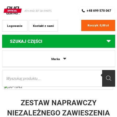
SKLEP Z CZĘŚCIAMI DO QUADÓW
REJESTRACJA
+48 699 570 067
Koszyk:
0,00
zł
Logowanie
Kontakt z nami
SZUKAJ CZĘŚCI
Strona główna
Części do quadów Kawasaki
ZESTAW NAPRAWCZY
Marka
NIEZALEŻNEGO ZAWIESZENIA TYLNEGO (WAHACZY A-ARM) KAWASAKI
BRUTE FORCE KVF 650/750 ’05-’19 ALL BALLS
Wyszukiwarka
produktów
ZESTAW NAPRAWCZY
NIEZALEŻNEGO ZAWIESZENIA