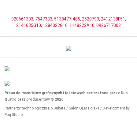
920661303
,
7547333
,
5138477-485
,
2520799
,
2412138F51
,
2141635G10
,
1284022G10
,
1148222A10
,
0926717002
Prawa do materiałów graficznych i tekstowych zastrzeżone przez Duo
Quatro oraz producentów © 2026
Partnerzy technologiczni
Do Dukata
/
Salon OEM Polska
/ Development by
Paq Studio