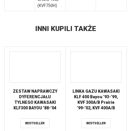
(KVF750H)
INNI KUPILI TAKŻE
ZESTAW NAPRAWCZY
LINKA GAZU KAWASAKI
DYFERENCJAŁU
KLF 400 Bayou ’93-’99,
TYLNEGO KAWASAKI
KVF 300A/B Prairie
KLF300 BAYOU ’88-’04
’99-’02, KVF 400A/B
ALL BALLS
Prairie ’97-’98, KVF
400C/D Prairie ’99-’02
BESTSELLER
BESTSELLER
ALL BALLS