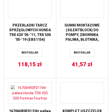
PRZEKŁADKI TARCZ
GUMKI MONTAŻOWE
SPRZĘGŁOWYCH HONDA
(SILENTBLOCK) DO
TRX 420 ’05-’11; TRX 500
POMPY, ZBIORNIKA
’05-’19 (EBS1154)
PALIWA, BŁOTNIKA,
NEWFREN
SIEDZENIA, SZYBY ITP.
(10 SZT.) HONDA GL 1200,
BESTSELLER
BESTSELLER
ST 1100, TRX 400/450, VT
1100, NX 250/650
118,15
zł
(OEM:80105-MG9-000)
41,57
zł
TOURMAX
16706HR0F01 Filtr paliwa
KOMPLET USZCZELEK