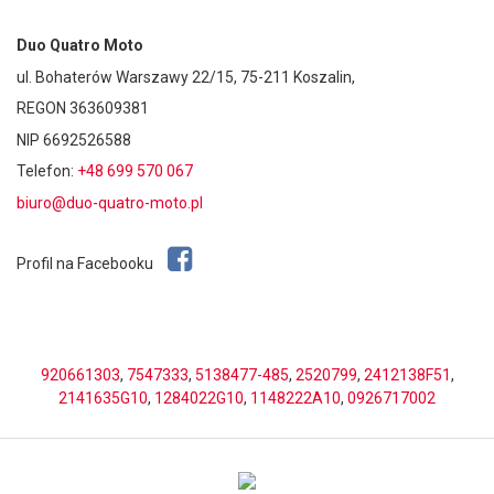
Duo Quatro Moto
ul. Bohaterów Warszawy 22/15, 75-211 Koszalin,
REGON 363609381
NIP 6692526588
Telefon:
+48 699 570 067
biuro@duo-quatro-moto.pl
Profil na Facebooku
920661303
,
7547333
,
5138477-485
,
2520799
,
2412138F51
,
2141635G10
,
1284022G10
,
1148222A10
,
0926717002