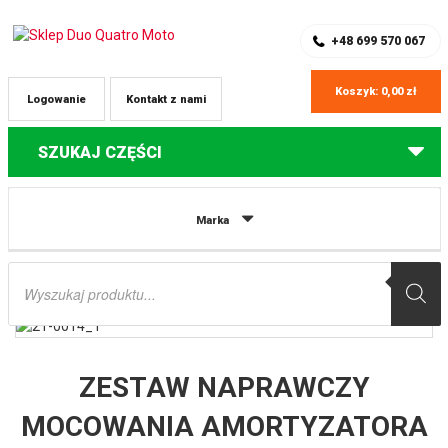
SKLEP Z CZĘŚCIAMI DO QUADÓW
REJESTRACJA
+48 699 570 067
Koszyk:
0,00
zł
Logowanie
Kontakt z nami
SZUKAJ CZĘŚCI
Strona główna
Części do quadów Honda
ZESTAW NAPRAWCZY
Marka
MOCOWANIA AMORTYZATORA TYLNEGO HONDA TRX500FE 12-13, TRX500FM
12-13, TRX500FPE 12-13, TRX500FPM 12-13 ALL BALLS
Wyszukiwarka
produktów
ZESTAW NAPRAWCZY
MOCOWANIA AMORTYZATORA