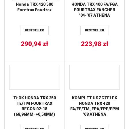
Honda TRX 420 500
HONDA TRX 400 FA/FGA
Foretrax Fourtrax
FOURTRAX FANCHER
’04-’07 ATHENA
BESTSELLER
BESTSELLER
290,94
zł
223,98
zł
TŁOK HONDA TRX 250
KOMPLET USZCZELEK
TE/TM FOURTRAX
HONDA TRX 420
RECON 02-18
FA/FE/TM, FPA/FPE/FPM
(68,96MM=+0,50MM)
’08 ATHENA
VERTEX