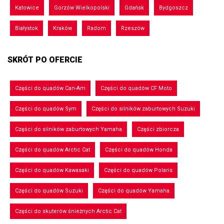
Katowice
Gorzów Wielkopolski
Gdańsk
Bydgoszcz
Białystok
Kraków
Radom
Rzeszów
SKRÓT PO OFERCIE
Części do quadów Can-Am
Części do quadów CF Moto
Części do quadów Sym
Części do silników zaburtowych Suzuki
Części do silników zaburtowych Yamaha
Części zbiorcza
Części do quadów Arctic Cat
Części do quadów Honda
Części do quadów Kawasaki
Części do quadów Polaris
Części do quadów Suzuki
Części do quadów Yamaha
Części do skuterów śnieżnych Arctic Cat