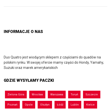
INFORMACJE O NAS
Duo Quatro jest wiodącym sklepem z częściami do quadów na
polskim rynku. W swojej ofercie mamy części do Hondy, Yamahy,
Suzuki oraz marek amerykańskich
GDZIE WYSYŁAMY PACZKI
Zielona Góra
Wrocław
Warszawa
Toruń
Szczecin
Poznań
Opole
Olsztyn
Łódź
Lublin
Kielce